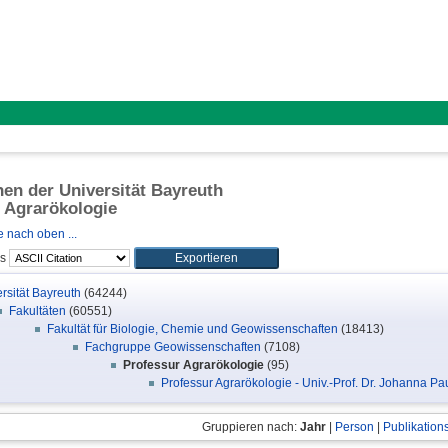
onen der Universität Bayreuth
 Agrarökologie
 nach oben ...
ls
rsität Bayreuth
(64244)
Fakultäten
(60551)
Fakultät für Biologie, Chemie und Geowissenschaften
(18413)
Fachgruppe Geowissenschaften
(7108)
Professur Agrarökologie
(95)
Professur Agrarökologie - Univ.-Prof. Dr. Johanna P
Gruppieren nach:
Jahr
|
Person
|
Publikation