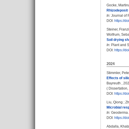
Gocke, Martina
Rhizodeposit 
In:
Journal of P
DOI:
https://d
Steiner, Franz
Wolfrum, Seba
Soil drying sh
In:
Plant and So
DOI:
https://
2024
Stimmler, Pete
Effects of sil
Bayreuth , 202
( Dissertation
DOI:
https://
Liu, Qiong
;
Zh
Microbial resp
In:
Geoderma. B
DOI:
https://
Abdalla, Khat