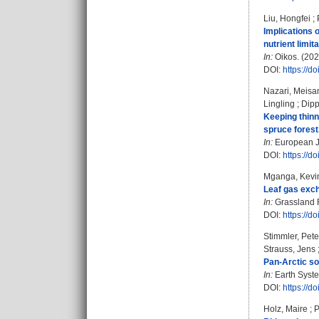
Liu, Hongfei
;
Implications 
nutrient limita
In:
Oikos. (2023
DOI:
https://d
Nazari, Meis
Lingling
;
Dipp
Keeping thinn
spruce forest
In:
European Jo
DOI:
https://
Mganga, Kevin
Leaf gas exch
In:
Grassland R
DOI:
https://d
Stimmler, Pete
Strauss, Jens
Pan-Arctic soi
In:
Earth Syste
DOI:
https://d
Holz, Maire
;
P