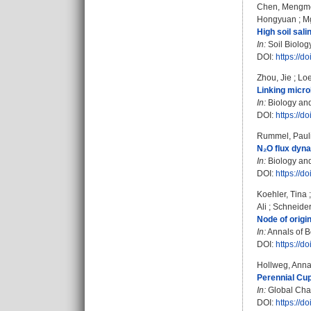
Chen, Mengm
Hongyuan
;
Mg
High soil sal
In:
Soil Biolog
DOI:
https://d
Zhou, Jie
;
Lo
Linking micro
In:
Biology and 
DOI:
https://
Rummel, Paul
N₂O flux dyna
In:
Biology and 
DOI:
https://
Koehler, Tina
Ali
;
Schneider
Node of origi
In:
Annals of B
DOI:
https://d
Hollweg, Ann
Perennial Cup
In:
Global Chan
DOI:
https://d