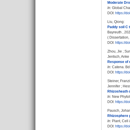
Moderate Drou
In:
Global Chan
DOI:
https://d
Liu, Qiong
:
Paddy soil C 
Bayreuth , 2024
( Dissertation
DOI:
https://
Zhou, Jie
;
Sun
Jentsch, Anke
Response of m
In:
Catena. Bd.
DOI:
https://d
Steiner, Franz
Jennifer
;
Hess
Rhizosheath d
In:
New Phytolog
DOI:
https://d
Pausch, Joha
Rhizosphere p
In:
Plant, Cell 
DOI:
https://d