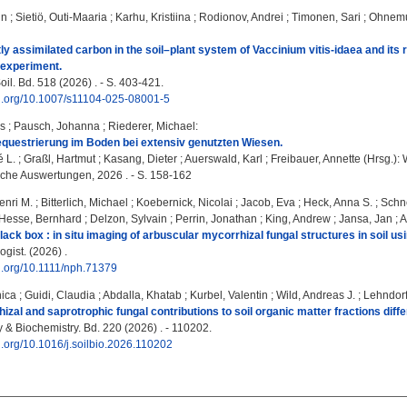
in
;
Sietiö, Outi-Maaria
;
Karhu, Kristiina
;
Rodionov, Andrei
;
Timonen, Sari
;
Ohnemu
tly assimilated carbon in the soil–plant system of Vaccinium vitis-idaea and its
 experiment.
il. Bd. 518 (2026) . - S. 403-421.
oi.org/10.1007/s11104-025-08001-5
s
;
Pausch, Johanna
;
Riederer, Michael
:
questrierung im Boden bei extensiv genutzten Wiesen.
é L.
;
Graßl, Hartmut
;
Kasang, Dieter
;
Auerswald, Karl
;
Freibauer, Annette
(Hrsg.): 
iche Auswertungen, 2026 . - S. 158-162
enri M.
;
Bitterlich, Michael
;
Koebernick, Nicolai
;
Jacob, Eva
;
Heck, Anna S.
;
Schn
Hesse, Bernhard
;
Delzon, Sylvain
;
Perrin, Jonathan
;
King, Andrew
;
Jansa, Jan
;
A
lack box : in situ imaging of arbuscular mycorrhizal fungal structures in soil 
gist. (2026) .
oi.org/10.1111/nph.71379
nica
;
Guidi, Claudia
;
Abdalla, Khatab
;
Kurbel, Valentin
;
Wild, Andreas J.
;
Lehndorf
hizal and saprotrophic fungal contributions to soil organic matter fractions dif
y & Biochemistry. Bd. 220 (2026) . - 110202.
oi.org/10.1016/j.soilbio.2026.110202