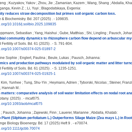
eng
;
Kuzyakov, Yakov
;
Zhou, Jie
;
Zamanian, Kazem
;
Wang, Shang
;
Abdalla, Kha
anga, Kevin Z.
;
Li, Yuyi
;
Blagodatskaya, Evgenia
:
inity reduces straw decomposition but primes soil organic carbon loss.
y & Biochemistry. Bd. 207 (2025) . - 109835.
oi.org/10.1016/j.soilbio.2025.109835
eppmann, Sebastian
;
Yang, Haishui
;
Gube, Matthias
;
Shi, Lingling
;
Pausch, Joha
bial community dynamics to rhizosphere carbon flow depend on arbuscular mycor
Fertility of Soils. Bd. 61 (2025) . - S. 791-804.
doi.org/10.1007/s00374-025-01897-2
ine Sophie
;
Englert, Paulina
;
Beule, Lukas
;
Pausch, Johanna
:
mics and production pathways modulated by soil organic matter and litter turno
Fertility of Soils. Bd. 61 (2025) . - S. 1235-1251.
doi.org/10.1007/s00374-025-01925-1
;
Kim, Yunhee
;
Tung, Shu-Yin
;
Heymans, Adrien
;
Tyborski, Nicolas
;
Steiner, Franz
, Hannah M.
:
n matters: comparative analysis of soil water limitation effects on nodal root a
otany. (2025) . - mcaf075.
oi.org/10.1093/aob/mcaf075
a
;
Pausch, Johanna
;
Zajewski, Finn
;
Lauerer, Marianne
;
Abdalla, Khatab
:
 Plant (Silphium perfoliatum L.) Outperforms Silage Maize (Zea mays L.) in Roo
ge Biology Bioenergy. Bd. 17 (2025) Heft 9 . - e70074.
oi.org/10.1111/gcbb.70074