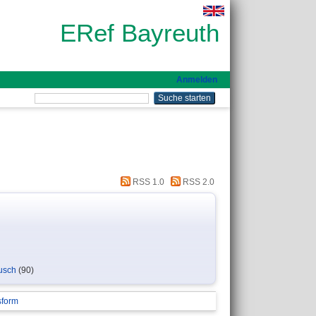
ERef Bayreuth
Anmelden
RSS 1.0
RSS 2.0
ausch
(90)
sform