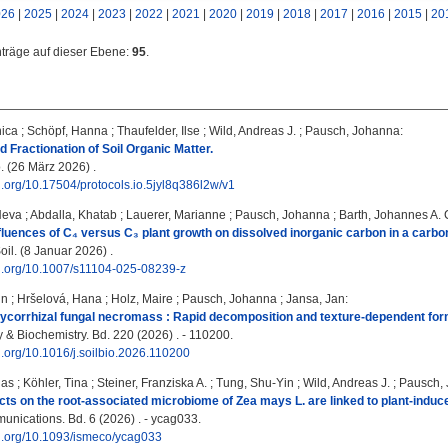
026
|
2025
|
2024
|
2023
|
2022
|
2021
|
2020
|
2019
|
2018
|
2017
|
2016
|
2015
|
20
nträge auf dieser Ebene:
95
.
nica
;
Schöpf, Hanna
;
Thaufelder, Ilse
;
Wild, Andreas J.
;
Pausch, Johanna
:
 Fractionation of Soil Organic Matter.
. (26 März 2026) .
oi.org/10.17504/protocols.io.5jyl8q386l2w/v1
Neva
;
Abdalla, Khatab
;
Lauerer, Marianne
;
Pausch, Johanna
;
Barth, Johannes A. 
fluences of C₄ versus C₃ plant growth on dissolved inorganic carbon in a carbon
il. (8 Januar 2026) .
oi.org/10.1007/s11104-025-08239-z
in
;
Hršelová, Hana
;
Holz, Maire
;
Pausch, Johanna
;
Jansa, Jan
:
corrhizal fungal necromass : Rapid decomposition and texture-dependent form
y & Biochemistry. Bd. 220 (2026) . - 110200.
oi.org/10.1016/j.soilbio.2026.110200
las
;
Köhler, Tina
;
Steiner, Franziska A.
;
Tung, Shu-Yin
;
Wild, Andreas J.
;
Pausch,
cts on the root-associated microbiome of Zea mays L. are linked to plant-induced
ications. Bd. 6 (2026) . - ycag033.
oi.org/10.1093/ismeco/ycag033