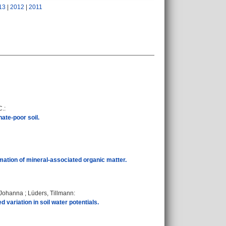
13
|
2012
|
2011
C.
:
ate-poor soil.
ation of mineral-associated organic matter.
 Johanna
;
Lüders, Tillmann
:
 variation in soil water potentials.