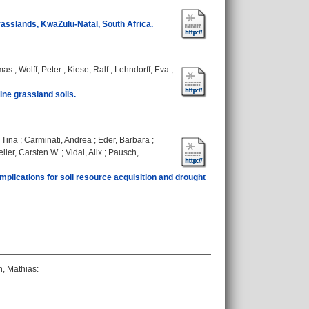
rasslands, KwaZulu-Natal, South Africa.
mas
;
Wolff, Peter
;
Kiese, Ralf
;
Lehndorff, Eva
;
ine grassland soils.
 Tina
;
Carminati, Andrea
;
Eder, Barbara
;
ller, Carsten W.
;
Vidal, Alix
;
Pausch,
mplications for soil resource acquisition and drought
, Mathias
: