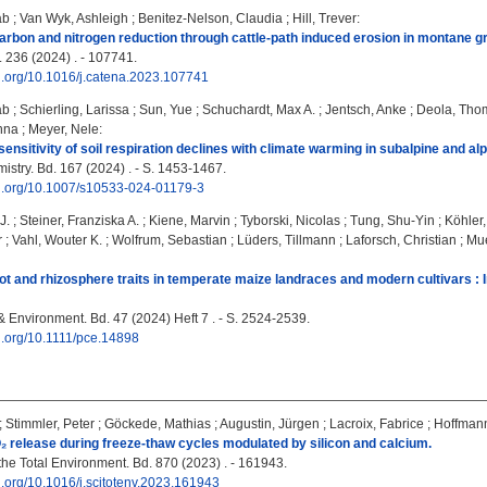
ab
;
Van Wyk, Ashleigh
;
Benitez-Nelson, Claudia
;
Hill, Trever
:
carbon and nitrogen reduction through cattle-path induced erosion in montane g
 236 (2024) . - 107741.
oi.org/10.1016/j.catena.2023.107741
ab
;
Schierling, Larissa
;
Sun, Yue
;
Schuchardt, Max A.
;
Jentsch, Anke
;
Deola, Tho
nna
;
Meyer, Nele
:
ensitivity of soil respiration declines with climate warming in subalpine and alp
stry. Bd. 167 (2024) . - S. 1453-1467.
doi.org/10.1007/s10533-024-01179-3
J.
;
Steiner, Franziska A.
;
Kiene, Marvin
;
Tyborski, Nicolas
;
Tung, Shu‐Yin
;
Köhler,
r
;
Vahl, Wouter K.
;
Wolfrum, Sebastian
;
Lüders, Tillmann
;
Laforsch, Christian
;
Mue
ot and rhizosphere traits in temperate maize landraces and modern cultivars : I
& Environment. Bd. 47 (2024) Heft 7 . - S. 2524-2539.
oi.org/10.1111/pce.14898
;
Stimmler, Peter
;
Göckede, Mathias
;
Augustin, Jürgen
;
Lacroix, Fabrice
;
Hoffmann
O₂ release during freeze-thaw cycles modulated by silicon and calcium.
the Total Environment. Bd. 870 (2023) . - 161943.
oi.org/10.1016/j.scitotenv.2023.161943