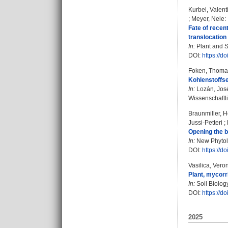
Kurbel, Valent
;
Meyer, Nele
:
Fate of recen
translocation
In:
Plant and So
DOI:
https://d
Foken, Thoma
Kohlenstoffse
In:
Lozán, Jos
Wissenschaftl
Braunmiller, H
Jussi-Petteri
;
Opening the b
In:
New Phytolo
DOI:
https://d
Vasilica, Vero
Plant, mycorr
In:
Soil Biolog
DOI:
https://d
2025