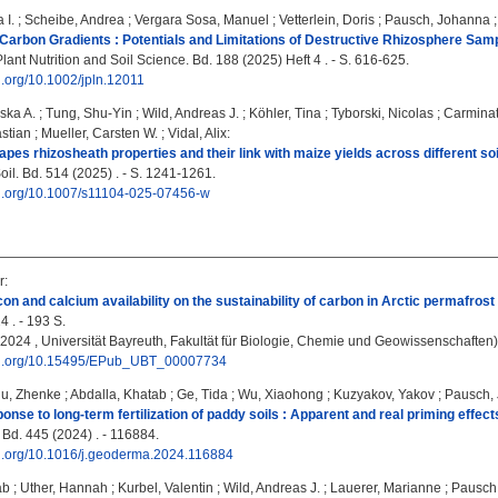
 I.
;
Scheibe, Andrea
;
Vergara Sosa, Manuel
;
Vetterlein, Doris
;
Pausch, Johanna
Carbon Gradients : Potentials and Limitations of Destructive Rhizosphere Sampl
lant Nutrition and Soil Science. Bd. 188 (2025) Heft 4 . - S. 616-625.
oi.org/10.1002/jpln.12011
iska A.
;
Tung, Shu-Yin
;
Wild, Andreas J.
;
Köhler, Tina
;
Tyborski, Nicolas
;
Carminat
stian
;
Mueller, Carsten W.
;
Vidal, Alix
:
apes rhizosheath properties and their link with maize yields across different soi
il. Bd. 514 (2025) . - S. 1241-1261.
doi.org/10.1007/s11104-025-07456-w
r
:
icon and calcium availability on the sustainability of carbon in Arctic permafro
4 . - 193 S.
, 2024 , Universität Bayreuth, Fakultät für Biologie, Chemie und Geowissenschaften)
doi.org/10.15495/EPub_UBT_00007734
u, Zhenke
;
Abdalla, Khatab
;
Ge, Tida
;
Wu, Xiaohong
;
Kuzyakov, Yakov
;
Pausch,
onse to long-term fertilization of paddy soils : Apparent and real priming effect
d. 445 (2024) . - 116884.
doi.org/10.1016/j.geoderma.2024.116884
ab
;
Uther, Hannah
;
Kurbel, Valentin
;
Wild, Andreas J.
;
Lauerer, Marianne
;
Pausch