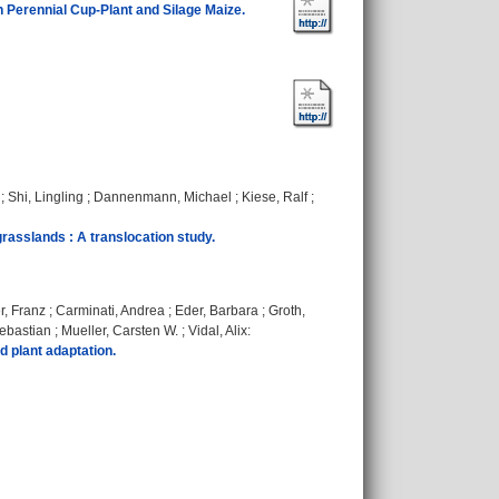
 Perennial Cup-Plant and Silage Maize.
;
Shi, Lingling
;
Dannenmann, Michael
;
Kiese, Ralf
;
rasslands : A translocation study.
, Franz
;
Carminati, Andrea
;
Eder, Barbara
;
Groth,
ebastian
;
Mueller, Carsten W.
;
Vidal, Alix
:
 plant adaptation.