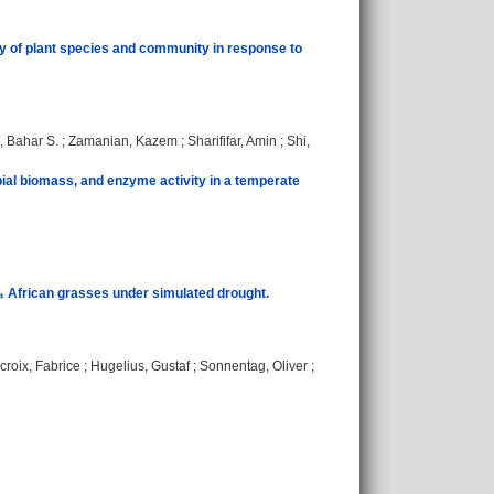
ity of plant species and community in response to
, Bahar S.
;
Zamanian, Kazem
;
Sharififar, Amin
;
Shi,
bial biomass, and enzyme activity in a temperate
C₄ African grasses under simulated drought.
croix, Fabrice
;
Hugelius, Gustaf
;
Sonnentag, Oliver
;