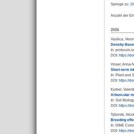
Springe zu:
2
Anzahl der Ei
2026
Vasilica, Vero
Density-Based
In:
protocols.io
DOI:
https://d
Visser, Anna-
Short-term in
In:
Plant and So
DOI:
https://d
Kurbel, Valent
Arbuscular my
In:
Soil Biolog
DOI:
https://d
Tyborski, Nico
Breeding effe
In:
ISME Commun
DOI:
https://d