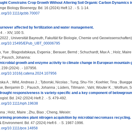
ght Constrains Crop Growth Without Altering Soil Organic Carbon Dynamics in
ge Biology Bioenergy. Bd. 16 (2024) Heft 12 . - S. 1-14.
oi.org/10.1111/gcbb.70007
turnover affected by fertilization and water management.
 . - XIV, 100 S.
, 2022 , Universität Bayreuth, Fakultät für Biologie, Chemie und Geowissenschaften)
doi.org/10.15495/EPub_UBT_00006795
, Yue
;
Blagodatskaya, Evgenia
;
Berauer, Bernd
;
Schuchardt, Max A.
;
Holz, Maire
;
Pausch, Johanna
:
icrobial growth and enzyme activity to climate change in European mountain g
 239 (2024) . - 107956.
oi.org/10.1016/j.catena.2024.107956
iska A.
;
Wild, Andreas J.
;
Tyborski, Nicolas
;
Tung, Shu‐Yin
;
Koehler, Tina
;
Buegger
e, Benjamin D.
;
Pausch, Johanna
;
Lüders, Tillmann
;
Vahl, Wouter K.
;
Wolfrum, S
rought responsiveness is variety‐specific and a key component of belowground
ist. Bd. 242 (2024) Heft 2 . - S. 479-492.
oi.org/10.1111/nph.19638
nna
;
Holz, Maire
;
Zhu, Biao
;
Cheng, Weixin
:
riming promotes plant nitrogen acquisition by microbial necromass recycling.
& Environment. Bd. 47 (2024) Heft 6 . - S. 1987-1996.
oi.org/10.1111/pce.14858