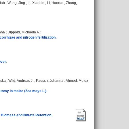
tab
;
Wang, Jing
;
Li, Xiaobin
;
Li, Haoruo
;
Zhang,
nna
;
Dippold, Michaela A.
:
rhizae and nitrogen fertilization.
ver.
iska
;
Wild, Andreas J.
;
Pausch, Johanna
;
Ahmed, Mutez
natomy in maize (Zea mays L.).
t Biomass and Nitrate Retention.