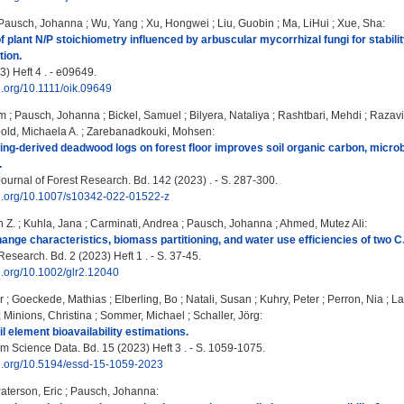
Pausch, Johanna
;
Wu, Yang
;
Xu, Hongwei
;
Liu, Guobin
;
Ma, LiHui
;
Xue, Sha
:
of plant N/P stoichiometry influenced by arbuscular mycorrhizal fungi for stabil
tion.
) Heft 4 . - e09649.
oi.org/10.1111/oik.09649
am
;
Pausch, Johanna
;
Bickel, Samuel
;
Bilyera, Nataliya
;
Rashtbari, Mehdi
;
Razavi
old, Michaela A.
;
Zarebanadkouki, Mohsen
:
ing-derived deadwood logs on forest floor improves soil organic carbon, micro
.
urnal of Forest Research. Bd. 142 (2023) . - S. 287-300.
doi.org/10.1007/s10342-022-01522-z
 Z.
;
Kuhla, Jana
;
Carminati, Andrea
;
Pausch, Johanna
;
Ahmed, Mutez Ali
:
ange characteristics, biomass partitioning, and water use efficiencies of two 
esearch. Bd. 2 (2023) Heft 1 . - S. 37-45.
oi.org/10.1002/glr2.12040
r
;
Goeckede, Mathias
;
Elberling, Bo
;
Natali, Susan
;
Kuhry, Peter
;
Perron, Nia
;
La
;
Minions, Christina
;
Sommer, Michael
;
Schaller, Jörg
:
l element bioavailability estimations.
m Science Data. Bd. 15 (2023) Heft 3 . - S. 1059-1075.
oi.org/10.5194/essd-15-1059-2023
aterson, Eric
;
Pausch, Johanna
: