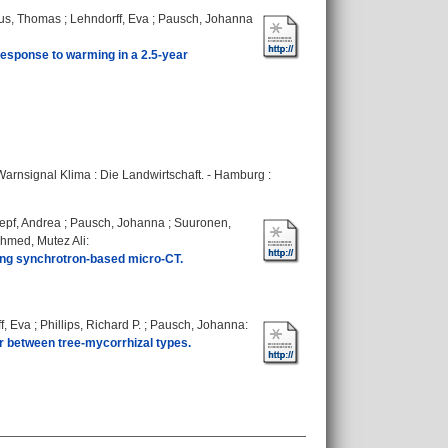
s, Thomas
;
Lehndorff, Eva
;
Pausch, Johanna
 response to warming in a 2.5-year
Warnsignal Klima : Die Landwirtschaft. - Hamburg :
epf, Andrea
;
Pausch, Johanna
;
Suuronen,
hmed, Mutez Ali
:
using synchrotron-based micro-CT.
f, Eva
;
Phillips, Richard P.
;
Pausch, Johanna
:
fer between tree-mycorrhizal types.