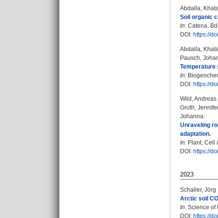
Abdalla, Khat
Soil organic 
In:
Catena. Bd.
DOI:
https://d
Abdalla, Khat
Pausch, Joha
Temperature s
In:
Biogeochemi
DOI:
https://
Wild, Andreas 
Groth, Jennife
Johanna
:
Unraveling ro
adaptation.
In:
Plant, Cell 
DOI:
https://d
2023
Schaller, Jörg
Arctic soil C
In:
Science of 
DOI:
https://d