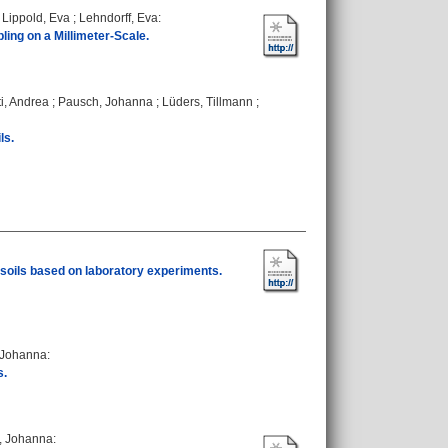
;
Lippold, Eva
;
Lehndorff, Eva
:
ing on a Millimeter‐Scale.
i, Andrea
;
Pausch, Johanna
;
Lüders, Tillmann
;
ls.
st soils based on laboratory experiments.
 Johanna
:
s.
, Johanna
: