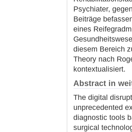
Psychiater, gegen
Beiträge befassen
eines Reifegradmo
Gesundheitswesens
diesem Bereich zu
Theory nach Roge
kontextualisiert.
Abstract in we
The digital disrup
unprecedented ext
diagnostic tools b
surgical technolo