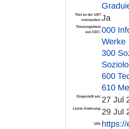
Gradui
Titel an der UBT
Ja
entstanden:
Themengebiete
000 Inf
aus DDC:
Werke
300 So
Soziolo
600 Te
610 Me
Eingestellt am:
27 Jul 
Letzte Änderung:
29 Jul 
https:/
URI: