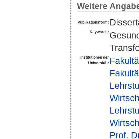
Weitere Angab
Dissert
Publikationsform:
Keywords:
Gesundh
Transfo
Institutionen der
Fakultä
Universität:
Fakultä
Lehrstu
Wirtsch
Lehrstu
Wirtsch
Prof. D