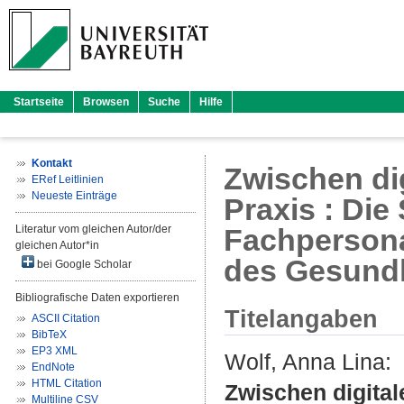
Startseite
Browsen
Suche
Hilfe
Kontakt
Zwischen di
ERef Leitlinien
Neueste Einträge
Praxis : Die
Literatur vom gleichen Autor/der
Fachpersonal
gleichen Autor*in
des Gesund
bei Google Scholar
Bibliografische Daten exportieren
Titelangaben
ASCII Citation
BibTeX
EP3 XML
Wolf, Anna Lina
:
EndNote
HTML Citation
Zwischen digital
Multiline CSV