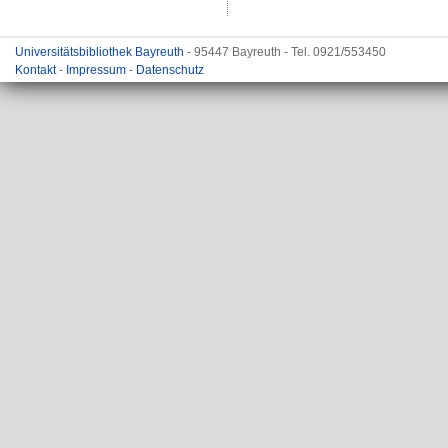
Universitätsbibliothek Bayreuth
- 95447 Bayreuth - Tel. 0921/553450
Kontakt
-
Impressum
-
Datenschutz