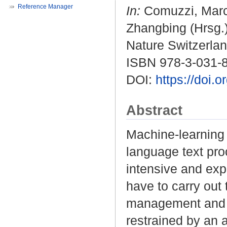
Reference Manager
In:
Comuzzi, Mar
Zhangbing
(Hrsg.
Nature Switzerlan
ISBN 978-3-031-
DOI:
https://doi.
Abstract
Machine-learning
language text proc
intensive and ex
have to carry out
management and it
restrained by an a