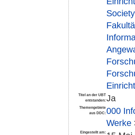
Einrich
Society
Fakultä
Informa
Angewa
Forsch
Forsch
Einrich
Titel an der UBT
Ja
entstanden:
Themengebiete
000 Inf
aus DDC:
Werke
Eingestellt am: