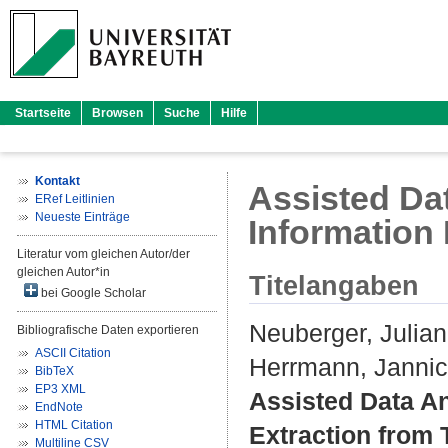
Startseite
Browsen
Suche
Hilfe
Kontakt
Assisted Da
ERef Leitlinien
Neueste Einträge
Information
Literatur vom gleichen Autor/der
gleichen Autor*in
Titelangaben
bei Google Scholar
Neuberger, Julian
Bibliografische Daten exportieren
ASCII Citation
Herrmann, Jannic
BibTeX
EP3 XML
Assisted Data An
EndNote
HTML Citation
Extraction from
Multiline CSV