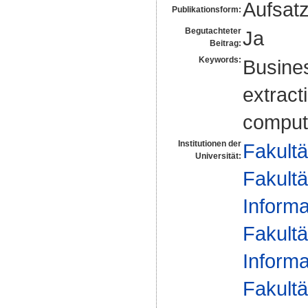
Aufsat
Publikationsform:
Begutachteter
Ja
Beitrag:
Keywords:
Busine
extract
compute
Institutionen der
Fakultä
Universität:
Fakultä
Informa
Fakultä
Informa
Fakultä