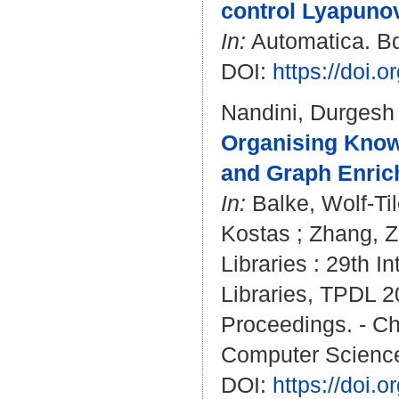
control Lyapunov
In:
Automatica. Bd
DOI:
https://doi.
Nandini, Durgesh
Organising Know
and Graph Enric
In:
Balke, Wolf-Ti
Kostas
;
Zhang, Z
Libraries : 29th I
Libraries, TPDL 
Proceedings. - Cha
Computer Science
DOI:
https://doi.