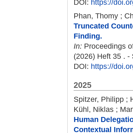
DOI:
https://doi.
Phan, Thomy
;
Ch
Truncated Counte
Finding.
In:
Proceedings of 
(2026) Heft 35 . 
DOI:
https://doi.
2025
Spitzer, Philipp
;
Kühl, Niklas
;
Mar
Human Delegation
Contextual Infor