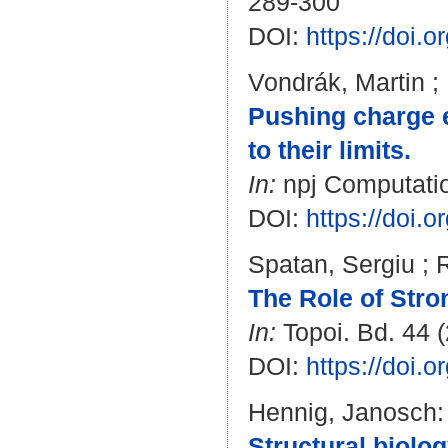
289-300
DOI:
https://doi
Vondrák, Martin
;
Pushing charge e
to their limits.
In:
npj Computation
DOI:
https://doi.
Spatan, Sergiu
;
R
The Role of Stro
In:
Topoi. Bd. 44 (
DOI:
https://doi.
Hennig, Janosch
:
Structural biolo