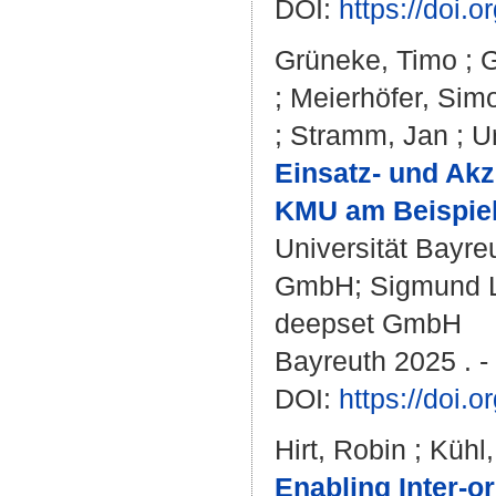
DOI:
https://doi.
Grüneke, Timo
;
G
;
Meierhöfer, Sim
;
Stramm, Jan
;
U
Einsatz- und Ak
KMU am Beispiel
Universität Bayre
GmbH; Sigmund 
deepset GmbH
Bayreuth 2025 . -
DOI:
https://doi
Hirt, Robin
;
Kühl,
Enabling Inter-o