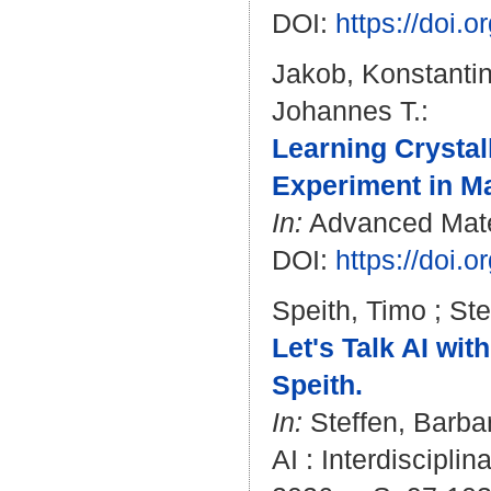
DOI:
https://doi.
Jakob, Konstantin
Johannes T.
:
Learning Crystal
Experiment in Ma
In:
Advanced Materi
DOI:
https://doi
Speith, Timo
;
Ste
Let's Talk AI wi
Speith.
In:
Steffen, Barba
AI : Interdiscipli