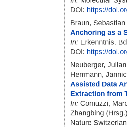
In:
Molecular Syst
DOI:
https://doi.
Braun, Sebastian T
Anchoring as a S
In:
Erkenntnis. Bd.
DOI:
https://doi.
Neuberger, Julian
Herrmann, Jannic
Assisted Data An
Extraction from 
In:
Comuzzi, Mar
Zhangbing
(Hrsg.
Nature Switzerlan