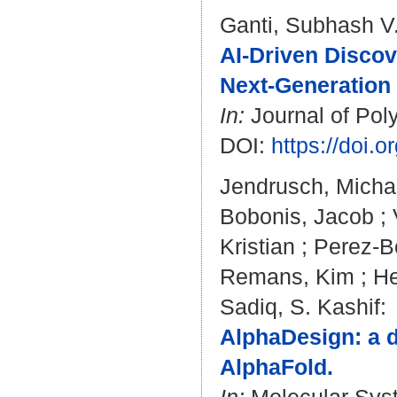
Ganti, Subhash V.
AI-Driven Discov
Next-Generation 
In:
Journal of Poly
DOI:
https://doi.
Jendrusch, Micha
Bobonis, Jacob
;
Kristian
;
Perez-Bo
Remans, Kim
;
He
Sadiq, S. Kashif
:
AlphaDesign: a 
AlphaFold.