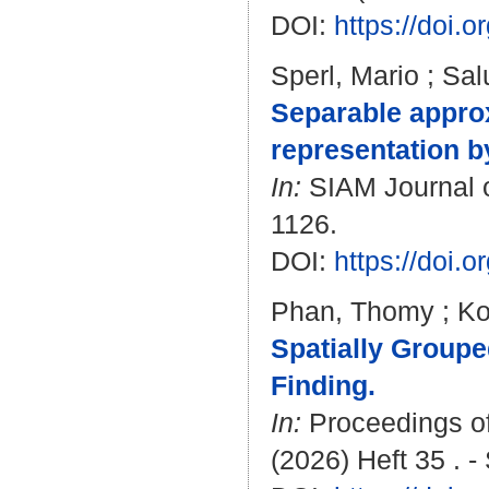
DOI:
https://doi.
Sperl, Mario
;
Sal
Separable approx
representation b
In:
SIAM Journal on
1126.
DOI:
https://doi
Phan, Thomy
;
Ko
Spatially Groupe
Finding.
In:
Proceedings of 
(2026) Heft 35 . 