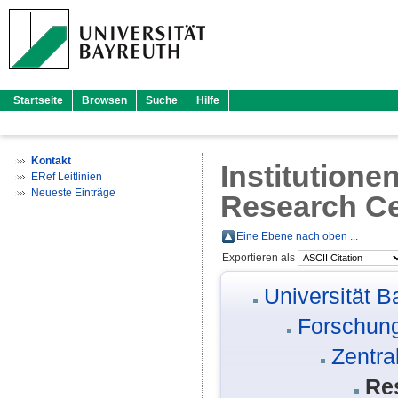
Startseite
Browsen
Suche
Hilfe
Kontakt
Institutione
ERef Leitlinien
Neueste Einträge
Research Cen
Eine Ebene nach oben ...
Exportieren als
Universität B
Forschung
Zentra
Res