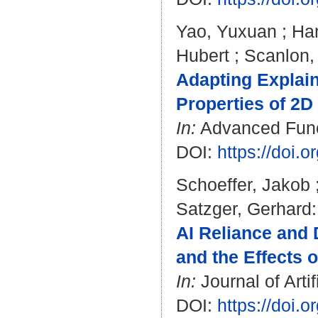
Yao, Yuxuan
;
Ha
Hubert
;
Scanlon,
Adapting Explai
Properties of 2D
In:
Advanced Functi
DOI:
https://doi.
Schoeffer, Jakob
Satzger, Gerhard
:
AI Reliance and 
and the Effects o
In:
Journal of Arti
DOI:
https://doi.o