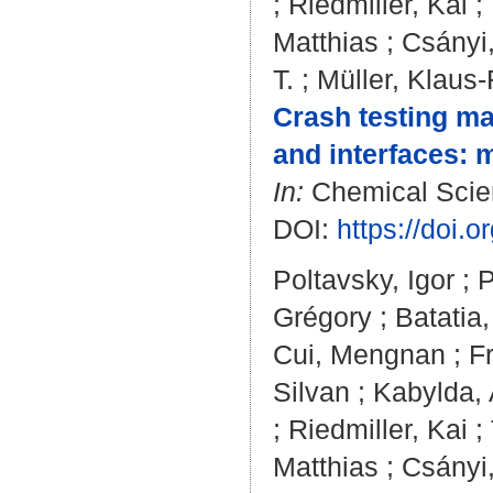
;
Riedmiller, Kai
;
Matthias
;
Csányi
T.
;
Müller, Klaus
Crash testing mac
and interfaces: 
In:
Chemical Scien
DOI:
https://doi
Poltavsky, Igor
;
P
Grégory
;
Batatia,
Cui, Mengnan
;
F
Silvan
;
Kabylda, 
;
Riedmiller, Kai
;
Matthias
;
Csányi