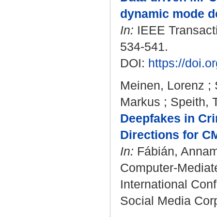
dynamic mode d
In:
IEEE Transactio
534-541.
DOI:
https://doi.
Meinen, Lorenz
;
Markus
;
Speith, 
Deepfakes in Cri
Directions for 
In:
Fábián, Annam
Computer-Mediate
International Co
Social Media Corp