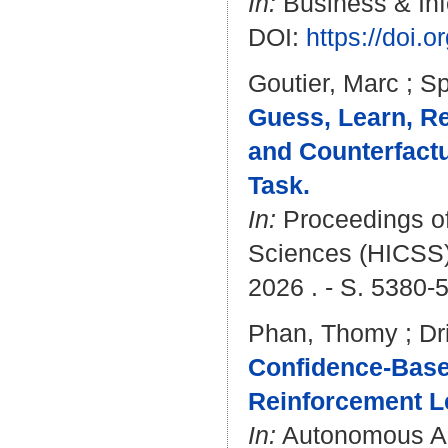
In:
Business & Inf
DOI:
https://doi.
Goutier, Marc
;
Sp
Guess, Learn, Re
and Counterfactu
Task.
In:
Proceedings of
Sciences (HICSS).
2026 . - S. 5380-
Phan, Thomy
;
Dr
Confidence-Based
Reinforcement L
In:
Autonomous Age