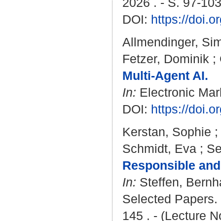
2026 . - S. 97-10
DOI:
https://doi.
Allmendinger, Si
Fetzer, Dominik
;
Multi-Agent AI.
In:
Electronic Mark
DOI:
https://doi.
Kerstan, Sophie
Schmidt, Eva
;
Se
Responsible and 
In:
Steffen, Bernh
Selected Papers. 
145 . - (Lecture 