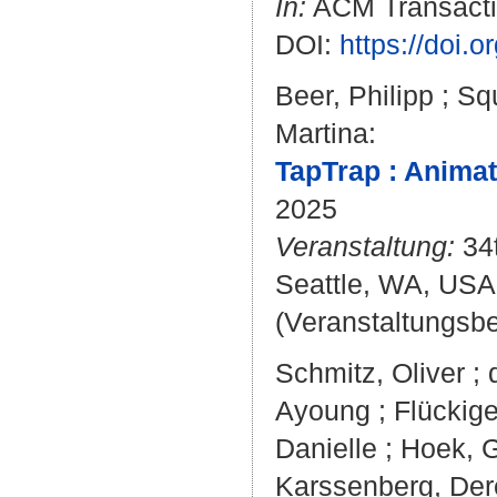
In:
ACM Transactio
DOI:
https://doi.
Beer, Philipp
;
Sq
Martina
:
TapTrap : Animat
2025
Veranstaltung:
34t
Seattle, WA, USA
(Veranstaltungsb
Schmitz, Oliver
;
Ayoung
;
Flückig
Danielle
;
Hoek, 
Karssenberg, Der