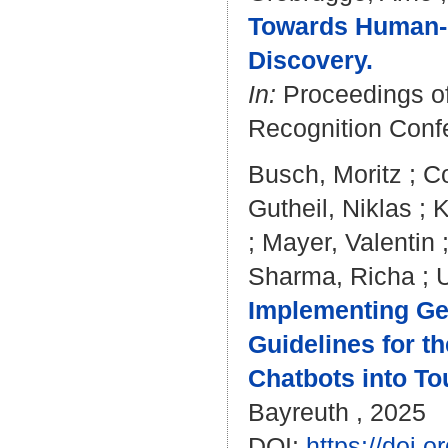
Towards Human-U
Discovery.
In:
Proceedings of
Recognition Conf
Busch, Moritz
;
Co
Gutheil, Niklas
;
K
;
Mayer, Valentin
Sharma, Richa
;
U
Implementing Gen
Guidelines for t
Chatbots into To
Bayreuth , 2025
DOI:
https://doi.