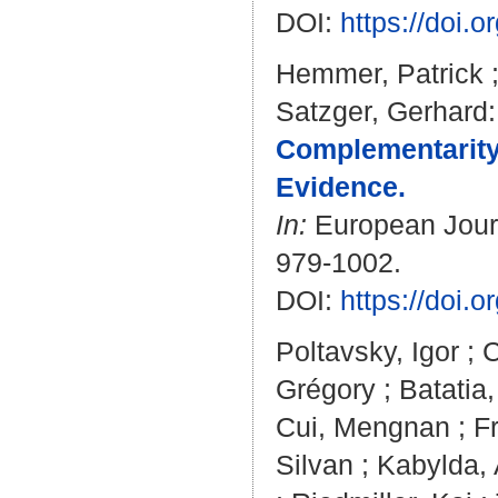
DOI:
https://doi.
Hemmer, Patrick
Satzger, Gerhard
:
Complementarity
Evidence.
In:
European Journa
979-1002.
DOI:
https://doi
Poltavsky, Igor
;
C
Grégory
;
Batatia,
Cui, Mengnan
;
F
Silvan
;
Kabylda, 