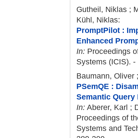
Gutheil, Niklas
;
M
Kühl, Niklas
:
PromptPilot : I
Enhanced Prompt
In:
Proceedings of
Systems (ICIS). -
Baumann, Oliver
PSemQE : Disamb
Semantic Query 
In:
Aberer, Karl
;
Proceedings of th
Systems and Techn