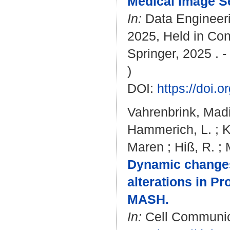
Medical Image S
In:
Data Engineeri
2025, Held in Con
Springer, 2025 . 
)
DOI:
https://doi.
Vahrenbrink, Mad
Hammerich, L.
;
K
Maren
;
Hiß, R.
;
Dynamic changes
alterations in Pr
MASH.
In:
Cell Communica