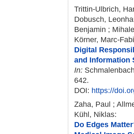
Trittin-Ulbrich, H
Dobusch, Leonha
Benjamin
;
Mihale
Körner, Marc-Fab
Digital Responsi
and Information
In:
Schmalenbach J
642.
DOI:
https://doi.
Zaha, Paul
;
Allm
Kühl, Niklas
:
Do Edges Matter?