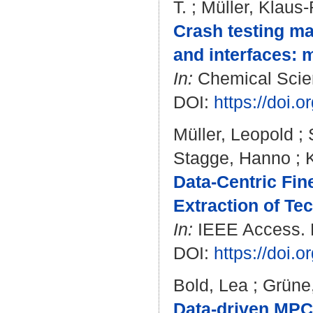
T.
;
Müller, Klaus
Crash testing mac
and interfaces: 
In:
Chemical Scien
DOI:
https://doi
Müller, Leopold
;
Stagge, Hanno
;
Data-Centric Fin
Extraction of Te
In:
IEEE Access. B
DOI:
https://doi
Bold, Lea
;
Grüne,
Data-driven MPC 