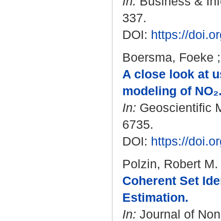
In:
Business & Inf
337.
DOI:
https://doi.
Boersma, Foeke
A close look at u
modeling of NO₂
In:
Geoscientific 
6735.
DOI:
https://doi
Polzin, Robert M.
Coherent Set Ide
Estimation.
In:
Journal of Nonl