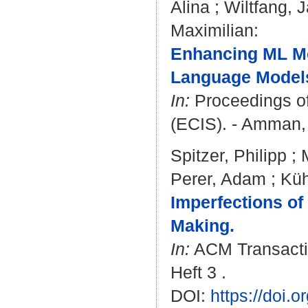
Alina
;
Wiltfang, 
Maximilian
:
Enhancing ML Mod
Language Models 
In:
Proceedings of
(ECIS). - Amman,
Spitzer, Philipp
;
Perer, Adam
;
Küh
Imperfections of
Making.
In:
ACM Transactio
Heft 3 .
DOI:
https://doi.