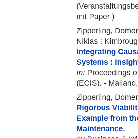
(Veranstaltungsb
mit Paper )
Zipperling, Dome
Niklas
;
Kimbroug
Integrating Caus
Systems : Insigh
In:
Proceedings of
(ECIS). - Mailand, 
Zipperling, Dome
Rigorous Viabili
Example from th
Maintenance.