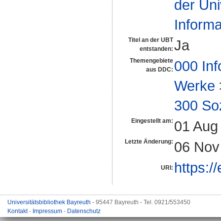
der Uni
Inform
Titel an der UBT
Ja
entstanden:
Themengebiete
000 Inf
aus DDC:
Werke
300 So
Eingestellt am:
01 Aug
Letzte Änderung:
06 Nov
https:/
URI:
Universitätsbibliothek Bayreuth
- 95447 Bayreuth - Tel. 0921/553450
Kontakt
-
Impressum
-
Datenschutz