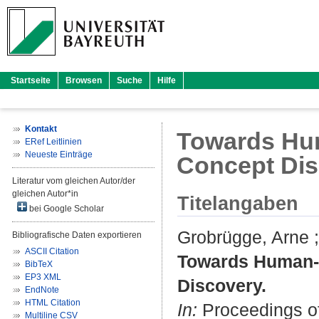
Startseite
Browsen
Suche
Hilfe
Kontakt
Towards Hum
ERef Leitlinien
Neueste Einträge
Concept Dis
Literatur vom gleichen Autor/der
gleichen Autor*in
Titelangaben
bei Google Scholar
Grobrügge, Arne
Bibliografische Daten exportieren
ASCII Citation
Towards Human-U
BibTeX
EP3 XML
Discovery.
EndNote
HTML Citation
In:
Proceedings of
Multiline CSV