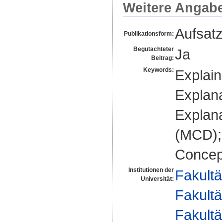
Weitere Angab
Aufsat
Publikationsform:
Begutachteter
Ja
Beitrag:
Keywords:
Explain
Explan
Explana
(MCD);
Concep
Institutionen der
Fakultä
Universität:
Fakultä
Fakultä