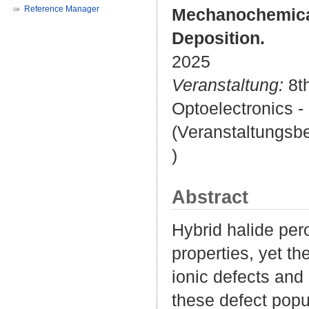
Reference Manager
Mechanochemical
Deposition.
2025
Veranstaltung:
8th
Optoelectronics -
(Veranstaltungsb
)
Abstract
Hybrid halide per
properties, yet th
ionic defects and
these defect popul