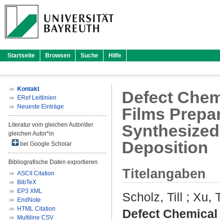
Startseite
Browsen
Suche
Hilfe
Kontakt
Defect Chem
ERef Leitlinien
Neueste Einträge
Films Prepa
Literatur vom gleichen Autor/der
Synthesized
gleichen Autor*in
Deposition
bei Google Scholar
Bibliografische Daten exportieren
Titelangaben
ASCII Citation
BibTeX
EP3 XML
Scholz, Till
;
Xu, 
EndNote
HTML Citation
Defect Chemical
Multiline CSV