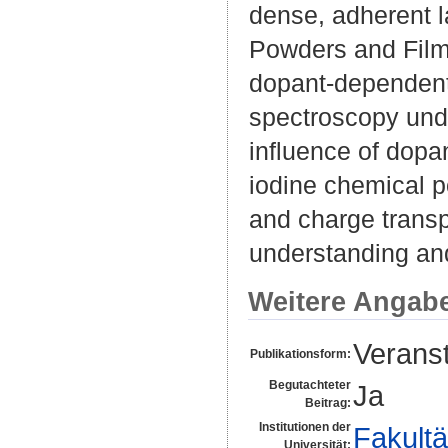
dense, adherent l
Powders and Films
dopant-dependent 
spectroscopy unde
influence of dopa
iodine chemical po
and charge transp
understanding and
Weitere Angab
Veranst
Publikationsform:
Begutachteter
Ja
Beitrag:
Institutionen der
Fakultä
Universität: