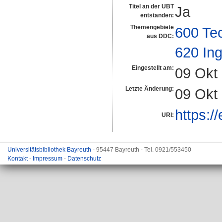
Titel an der UBT
Ja
entstanden:
Themengebiete
600 Te
aus DDC:
620 In
Eingestellt am:
09 Okt
Letzte Änderung:
09 Okt
https:/
URI:
Universitätsbibliothek Bayreuth
- 95447 Bayreuth - Tel. 0921/553450
Kontakt
-
Impressum
-
Datenschutz