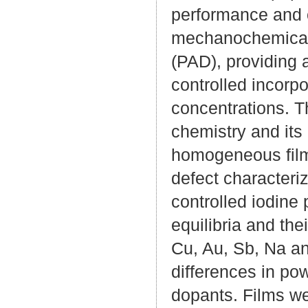
performance and o
mechanochemical 
(PAD), providing a
controlled incorpo
concentrations. T
chemistry and its 
homogeneous films
defect characteriz
controlled iodine 
equilibria and th
Cu, Au, Sb, Na an
differences in p
dopants. Films we