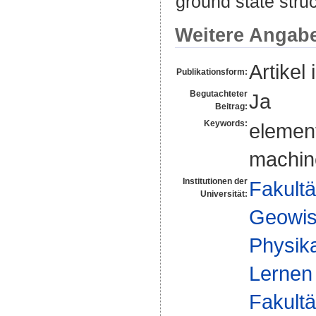
ground state stru
Weitere Angab
Artikel 
Publikationsform:
Begutachteter
Ja
Beitrag:
Keywords:
element
machine
Institutionen der
Fakultä
Universität:
Geowis
Physika
Lernen
Fakultä