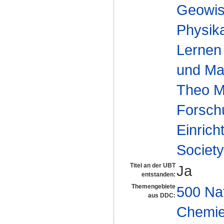
Geowis
Physika
Lernen
und Mas
Theo M
Forsch
Einrich
Society
Titel an der UBT
Ja
entstanden:
Themengebiete
500 Na
aus DDC:
Chemi