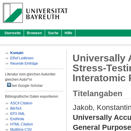
Startseite
Browsen
Suche
Hilfe
Kontakt
Universally 
ERef Leitlinien
Neueste Einträge
Stress-Test
Literatur vom gleichen Autor/der
Interatomic 
gleichen Autor*in
bei Google Scholar
Titelangaben
Bibliografische Daten exportieren
ASCII Citation
Jakob, Konstantin
BibTeX
EP3 XML
Universally Accu
EndNote
HTML Citation
General Purpose 
Multiline CSV