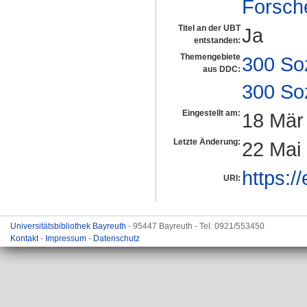
Forsch
Titel an der UBT
Ja
entstanden:
Themengebiete
300 So
aus DDC:
300 So
Eingestellt am:
18 Mär
Letzte Änderung:
22 Mai
https:/
URI:
Universitätsbibliothek Bayreuth
- 95447 Bayreuth - Tel. 0921/553450
Kontakt
-
Impressum
-
Datenschutz