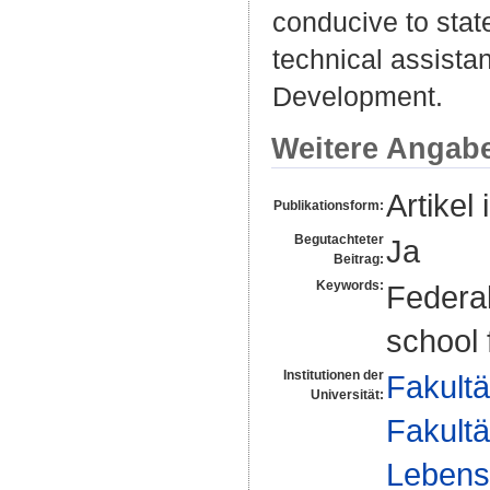
conducive to stat
technical assista
Development.
Weitere Angab
Artikel 
Publikationsform:
Begutachteter
Ja
Beitrag:
Keywords:
Federal
school 
Institutionen der
Fakultä
Universität:
Fakultä
Lebens