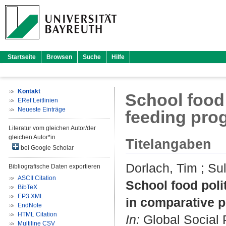
Startseite
Browsen
Suche
Hilfe
Kontakt
School food 
ERef Leitlinien
Neueste Einträge
feeding pro
Literatur vom gleichen Autor/der
gleichen Autor*in
Titelangaben
bei Google Scholar
Dorlach, Tim
;
Su
Bibliografische Daten exportieren
ASCII Citation
School food poli
BibTeX
EP3 XML
in comparative p
EndNote
HTML Citation
In:
Global Social P
Multiline CSV