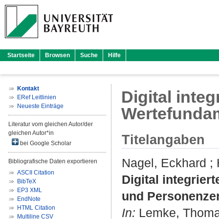
Startseite
Browsen
Suche
Hilfe
Kontakt
Digital inte
ERef Leitlinien
Neueste Einträge
Wertefundam
Literatur vom gleichen Autor/der
gleichen Autor*in
Titelangaben
bei Google Scholar
Nagel, Eckhard
;
Bibliografische Daten exportieren
ASCII Citation
Digital integrie
BibTeX
EP3 XML
und Personenzen
EndNote
HTML Citation
In:
Lemke, Thom
Multiline CSV