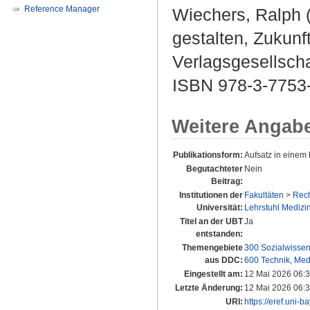
Reference Manager
Wiechers, Ralph
(
gestalten, Zukunft
Verlagsgesellscha
ISBN 978-3-7753
Weitere Angab
Publikationsform:
Aufsatz in einem
Begutachteter
Nein
Beitrag:
Institutionen der
Fakultäten
>
Rech
Universität:
Lehrstuhl Medizi
Titel an der UBT
Ja
entstanden:
Themengebiete
300 Sozialwissen
aus DDC:
600 Technik, Med
Eingestellt am:
12 Mai 2026 06:
Letzte Änderung:
12 Mai 2026 06:
URI:
https://eref.uni-b