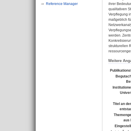
Reference Manager
ihrer Bedeutun
qualitativen 
Verpflegung i
maßgeblich fü
Netzwerkanaly
Verpflegungse
werden. Zentra
Konkretisieru
strukturellen
ressourcengest
Weitere Ang
Publikations
Begutach
Be
Institution
Univer
Titel an d
entsta
Themenge
aus
Eingestel