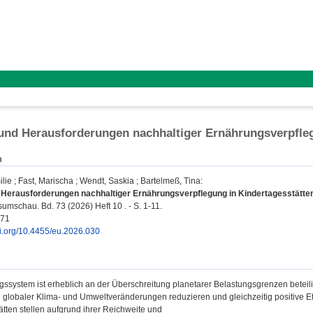
nd Herausforderungen nachhaltiger Ernährungsverpfleg
n
ilie
;
Fast, Marischa
;
Wendt, Saskia
;
Bartelmeß, Tina
:
Herausforderungen nachhaltiger Ernährungsverpflegung in Kindertagesstätten
mschau. Bd. 73 (2026) Heft 10 . - S. 1-11.
371
oi.org/10.4455/eu.2026.030
ssystem ist erheblich an der Überschreitung planetarer Belastungsgrenzen beteil
globaler Klima- und Umweltveränderungen reduzieren und gleichzeitig positive Ef
ätten stellen aufgrund ihrer Reichweite und