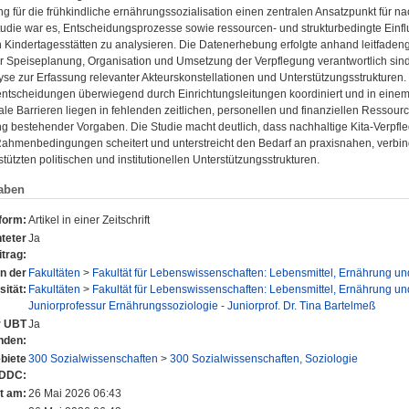
g für die frühkindliche ernährungssozialisation einen zentralen Ansatzpunkt für n
Studie war es, Entscheidungsprozesse sowie ressourcen- und strukturbedingte Einfl
n Kindertagesstätten zu analysieren. Die Datenerhebung erfolgte anhand leitfadeng
r Speiseplanung, Organisation und Umsetzung der Verpflegung verantwortlich sind
se zur Erfassung relevanter Akteurskonstellationen und Unterstützungsstrukturen.
ntscheidungen überwiegend durch Einrichtungsleitungen koordiniert und in eine
le Barrieren liegen in fehlenden zeitlichen, personellen und finanziellen Ressourc
ng bestehender Vorgaben. Die Studie macht deutlich, dass nachhaltige Kita-Verpfl
 Rahmenbedingungen scheitert und unterstreicht den Bedarf an praxisnahen, verbi
ützten politischen und institutionellen Unterstützungsstrukturen.
aben
form:
Artikel in einer Zeitschrift
teter
Ja
itrag:
en der
Fakultäten
>
Fakultät für Lebenswissenschaften: Lebensmittel, Ernährung u
sität:
Fakultäten
>
Fakultät für Lebenswissenschaften: Lebensmittel, Ernährung u
Juniorprofessur Ernährungssoziologie - Juniorprof. Dr. Tina Bartelmeß
er UBT
Ja
nden:
biete
300 Sozialwissenschaften
>
300 Sozialwissenschaften, Soziologie
 DDC:
lt am:
26 Mai 2026 06:43