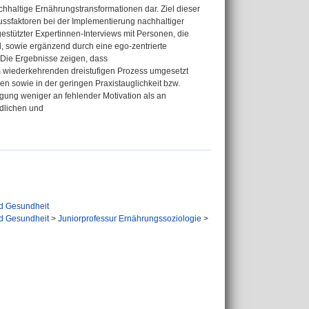
achhaltige Ernährungstransformationen dar. Ziel dieser
ussfaktoren bei der Implementierung nachhaltiger
estützter Expertinnen-Interviews mit Personen, die
, sowie ergänzend durch eine ego-zentrierte
 Die Ergebnisse zeigen, dass
m wiederkehrenden dreistufigen Prozess umgesetzt
en sowie in der geringen Praxistauglichkeit bzw.
egung weniger an fehlender Motivation als an
ndlichen und
nd Gesundheit
nd Gesundheit
>
Juniorprofessur Ernährungssoziologie
>