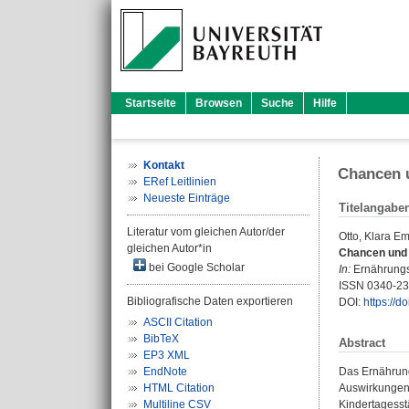
Startseite
Browsen
Suche
Hilfe
Kontakt
Chancen u
ERef Leitlinien
Neueste Einträge
Titelangabe
Literatur vom gleichen Autor/der
Otto, Klara Em
gleichen Autor*in
Chancen und 
bei Google Scholar
In:
Ernährungsu
ISSN 0340-2
Bibliografische Daten exportieren
DOI:
https://d
ASCII Citation
BibTeX
Abstract
EP3 XML
EndNote
Das Ernährung
HTML Citation
Auswirkungen 
Multiline CSV
Kindertagesst