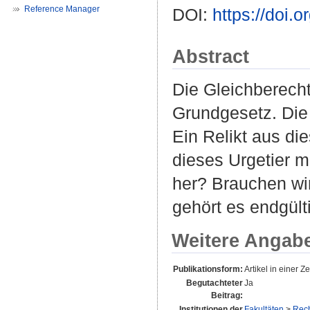
Reference Manager
DOI:
https://doi.
Abstract
Die Gleichberech
Grundgesetz. Die 
Ein Relikt aus di
dieses Urgetier 
her? Brauchen wi
gehört es endgült
Weitere Angab
Publikationsform:
Artikel in einer Zei
Begutachteter
Ja
Beitrag:
Institutionen der
Fakultäten
>
Rech