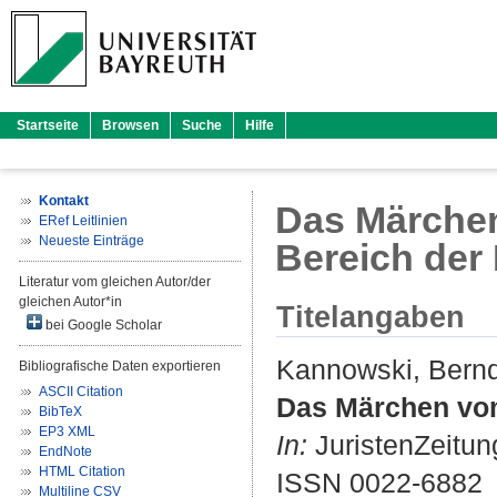
Startseite
Browsen
Suche
Hilfe
Kontakt
Das Märchen
ERef Leitlinien
Neueste Einträge
Bereich der
Literatur vom gleichen Autor/der
gleichen Autor*in
Titelangaben
bei Google Scholar
Kannowski, Bern
Bibliografische Daten exportieren
ASCII Citation
Das Märchen vom
BibTeX
EP3 XML
In:
JuristenZeitung
EndNote
HTML Citation
ISSN 0022-6882
Multiline CSV