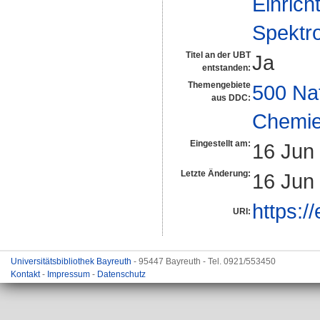
Einrich
Spektr
Titel an der UBT
Ja
entstanden:
Themengebiete
500 Na
aus DDC:
Chemi
Eingestellt am:
16 Jun
Letzte Änderung:
16 Jun
https:/
URI:
Universitätsbibliothek Bayreuth
- 95447 Bayreuth - Tel. 0921/553450
Kontakt
-
Impressum
-
Datenschutz