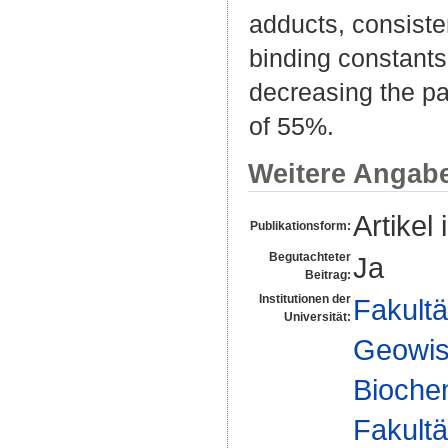
adducts, consiste
binding constants
decreasing the pa
of 55%.
Weitere Angab
Artikel 
Publikationsform:
Begutachteter
Ja
Beitrag:
Institutionen der
Fakultä
Universität:
Geowis
Biochem
Fakultä