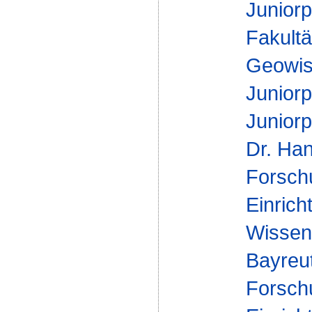
Junior
Fakultä
Geowis
Junior
Juniorp
Dr. Ha
Forsch
Einrich
Wissens
Bayreu
Forsch