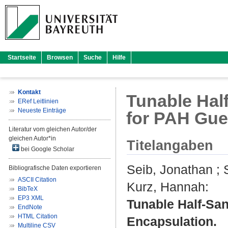
Startseite
Browsen
Suche
Hilfe
Kontakt
Tunable Hal
ERef Leitlinien
Neueste Einträge
for PAH Gue
Literatur vom gleichen Autor/der
gleichen Autor*in
Titelangaben
bei Google Scholar
Seib, Jonathan
;
Bibliografische Daten exportieren
ASCII Citation
Kurz, Hannah
:
BibTeX
EP3 XML
Tunable Half-Sa
EndNote
HTML Citation
Encapsulation.
Multiline CSV