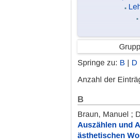
Leh
Grupp
Springe zu:
B
|
D
Anzahl der Einträ
B
Braun, Manuel
;
D
Auszählen und Au
ästhetischen Wor