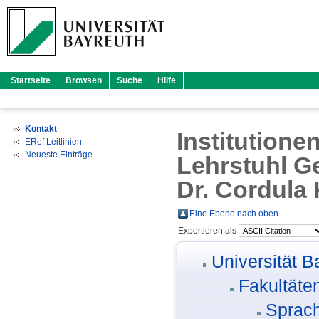
Startseite
Browsen
Suche
Hilfe
Kontakt
Institutione
ERef Leitlinien
Neueste Einträge
Lehrstuhl Ge
Dr. Cordula 
Eine Ebene nach oben ...
Exportieren als
Universität B
Fakultäte
Sprach