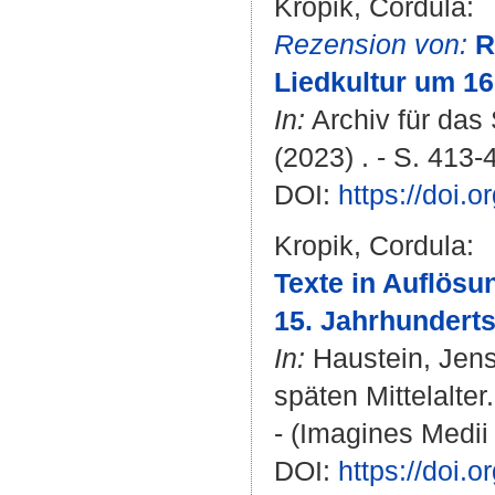
Kropik, Cordula
:
Rezension von:
R
Liedkultur um 16
In:
Archiv für das
(2023) . - S. 413-
DOI:
https://doi.
Kropik, Cordula
:
Texte in Auflösu
15. Jahrhunderts
In:
Haustein, Jen
späten Mittelalter
- (Imagines Medii 
DOI:
https://doi