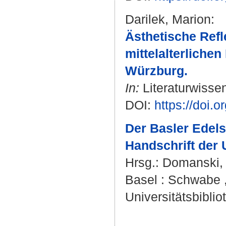
Darilek, Marion
:
Ästhetische Refl
mittelalterliche
Würzburg.
In:
Literaturwissen
DOI:
https://doi.o
Der Basler Edels
Handschrift der U
Hrsg.:
Domanski, 
Basel : Schwabe ,
Universitätsbiblio