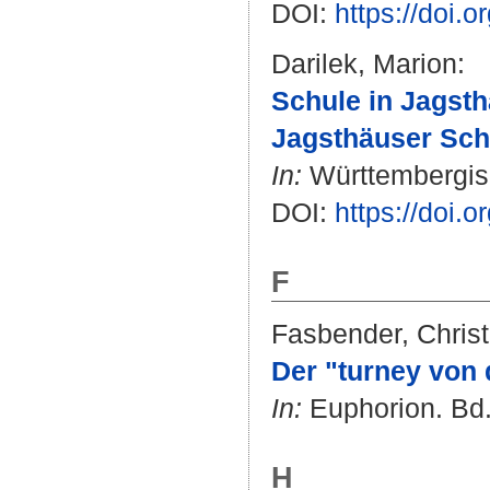
DOI:
https://doi.o
Darilek, Marion
:
Schule in Jagsth
Jagsthäuser Sch
In:
Württembergisc
DOI:
https://doi.
F
Fasbender, Chris
Der "turney von
In:
Euphorion. Bd. 
H