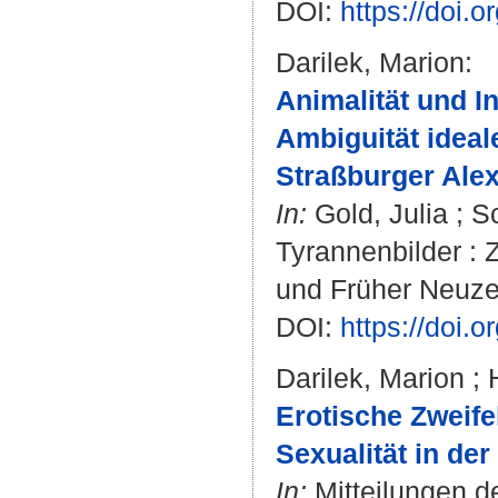
DOI:
https://doi.
Darilek, Marion
:
Animalität und I
Ambiguität ideal
Straßburger Ale
In:
Gold, Julia
;
S
Tyrannenbilder : 
und Früher Neuzeit
DOI:
https://doi
Darilek, Marion
;
Erotische Zweife
Sexualität in der
In:
Mitteilungen d