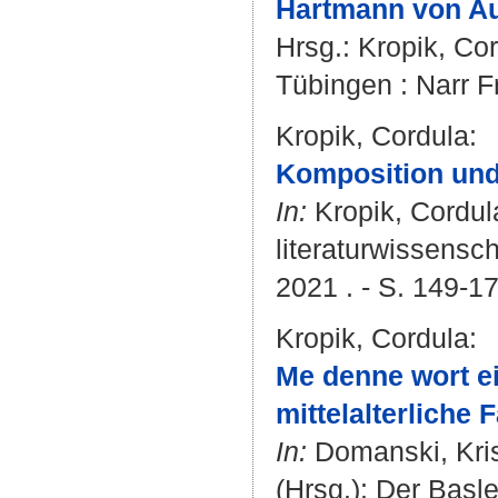
Hartmann von Aue
Hrsg.:
Kropik, Co
Tübingen : Narr F
Kropik, Cordula
:
Komposition und
In:
Kropik, Cordul
literaturwissensc
2021 . - S. 149-17
Kropik, Cordula
:
Me denne wort ein
mittelalterliche
In:
Domanski, Kris
(Hrsg.): Der Basl