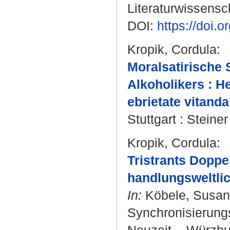
Literaturwissensch
DOI:
https://doi.
Kropik, Cordula
:
Moralsatirische
Alkoholikers : H
ebrietate vitanda
Stuttgart : Steine
Kropik, Cordula
:
Tristrants Doppel
handlungsweltli
In:
Köbele, Susa
Synchronisierungs