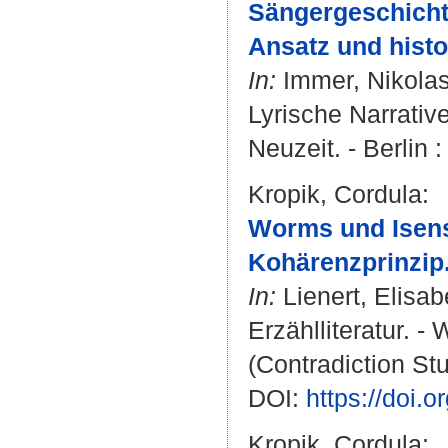
Sängergeschichte
Ansatz und histo
In:
Immer, Nikola
Lyrische Narrativ
Neuzeit. - Berlin 
Kropik, Cordula
:
Worms und Isens
Kohärenzprinzip
In:
Lienert, Elisab
Erzählliteratur. -
(Contradiction Stu
DOI:
https://doi.
Kropik, Cordula
: