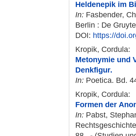
Heldenepik im Bil
In:
Fasbender, Ch
Berlin : De Gruyte
DOI:
https://doi.
Kropik, Cordula
:
Metonymie und Vo
Denkfigur.
In:
Poetica. Bd. 44
Kropik, Cordula
:
Formen der Anony
In:
Pabst, Stepha
Rechtsgeschichte d
88 . - (Studien un