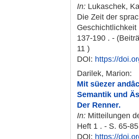
In:
Lukaschek, Ka
Die Zeit der spra
Geschichtlichkeit 
137-190 . - (Beit
11 )
DOI:
https://doi
Darilek, Marion
:
Mit süezer andâc
Semantik und Äs
Der Renner.
In:
Mitteilungen d
Heft 1 . - S. 65-85
DOI:
https://doi.