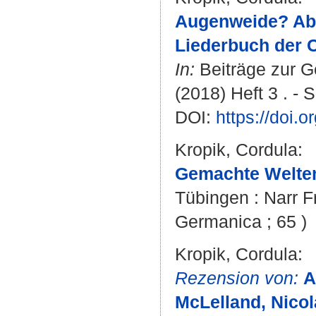
Augenweide? Ab
Liederbuch der C
In:
Beiträge zur G
(2018) Heft 3 . - 
DOI:
https://doi.
Kropik, Cordula
:
Gemachte Welten
Tübingen : Narr Fr
Germanica ; 65 )
Kropik, Cordula
:
Rezension von:
A
McLelland, Nicola