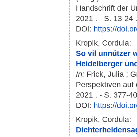
Handschrift der Un
2021 . - S. 13-24 
DOI:
https://doi.
Kropik, Cordula
:
So vil unnútzer 
Heidelberger und
In:
Frick, Julia
;
Gr
Perspektiven auf 
2021 . - S. 377-4
DOI:
https://doi.
Kropik, Cordula
:
Dichterheldensag