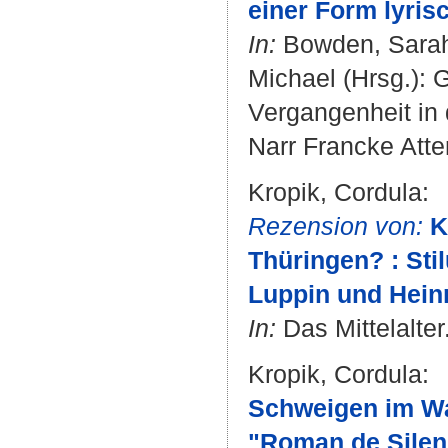
einer Form lyris
In:
Bowden, Sara
Michael
(Hrsg.): 
Vergangenheit in d
Narr Francke Atte
Kropik, Cordula
:
Rezension von:
K
Thüringen? : Sti
Luppin und Heinr
In:
Das Mittelalter
Kropik, Cordula
:
Schweigen im Wal
"Roman de Silen