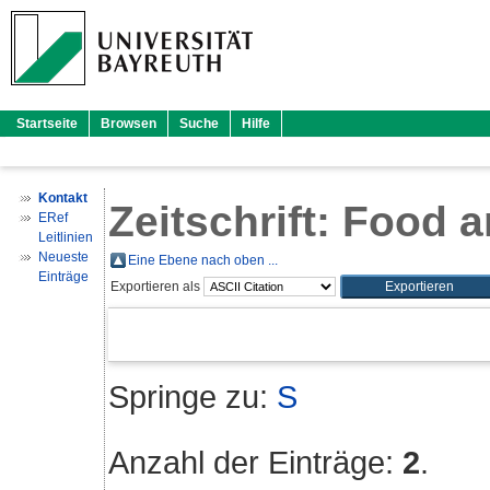
Startseite
Browsen
Suche
Hilfe
Kontakt
Zeitschrift: Food
ERef
Leitlinien
Neueste
Eine Ebene nach oben ...
Einträge
Exportieren als
Springe zu:
S
Anzahl der Einträge:
2
.