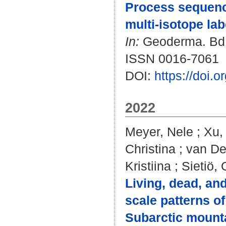
Process sequence
multi-isotope lab
In:
Geoderma. Bd. 
ISSN 0016-7061
DOI:
https://doi.
2022
Meyer, Nele
;
Xu,
Christina
;
van De
Kristiina
;
Sietiö, 
Living, dead, an
scale patterns o
Subarctic mounta