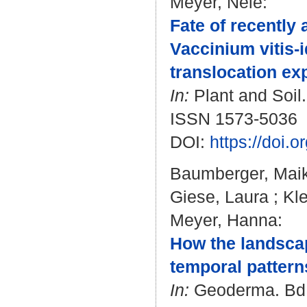
Meyer, Nele
:
Fate of recently 
Vaccinium vitis-
translocation ex
In:
Plant and Soil.
ISSN 1573-5036
DOI:
https://doi.
Baumberger, Mai
Giese, Laura
;
Kl
Meyer, Hanna
:
How the landscap
temporal pattern
In:
Geoderma. Bd. 