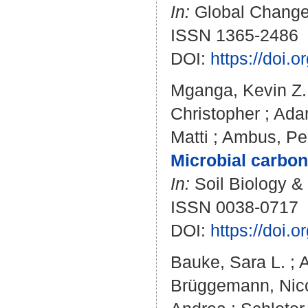
In:
Global Change B
ISSN 1365-2486
DOI:
https://doi.
Mganga, Kevin Z.
Christopher
;
Ada
Matti
;
Ambus, Pe
Microbial carbon 
In:
Soil Biology & 
ISSN 0038-0717
DOI:
https://doi.
Bauke, Sara L.
;
A
Brüggemann, Nic