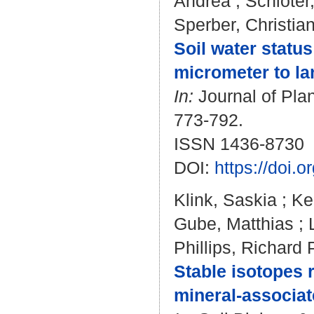
Andrea
;
Schloter
Sperber, Christia
Soil water statu
micrometer to la
In:
Journal of Plan
773-792.
ISSN 1436-8730
DOI:
https://doi.
Klink, Saskia
;
Ke
Gube, Matthias
;
Phillips, Richard 
Stable isotopes 
mineral-associat