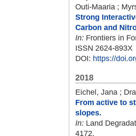
Outi-Maaria
;
Myr
Strong Interacti
Carbon and Nitro
In:
Frontiers in Fo
ISSN 2624-893X
DOI:
https://doi.
2018
Eichel, Jana
;
Dra
From active to st
slopes.
In:
Land Degradati
4172.