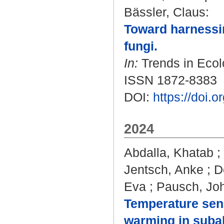
Bässler, Claus
:
Toward harnessin
fungi.
In:
Trends in Ecolo
ISSN 1872-8383
DOI:
https://doi.
2024
Abdalla, Khatab
;
Jentsch, Anke
;
D
Eva
;
Pausch, Jo
Temperature sensi
warming in subal