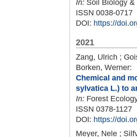
In:
Soil Biology & 
ISSN 0038-0717
DOI:
https://doi.
2021
Zang, Ulrich
;
Goi
Borken, Werner
:
Chemical and mo
sylvatica L.) to 
In:
Forest Ecology
ISSN 0378-1127
DOI:
https://doi.
Meyer, Nele
;
Silf