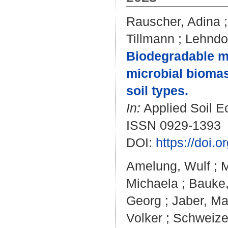
Rauscher, Adina
Tillmann
;
Lehndor
Biodegradable mi
microbial biomas
soil types.
In:
Applied Soil Ec
ISSN 0929-1393
DOI:
https://doi.
Amelung, Wulf
;
M
Michaela
;
Bauke,
Georg
;
Jaber, M
Volker
;
Schweizer