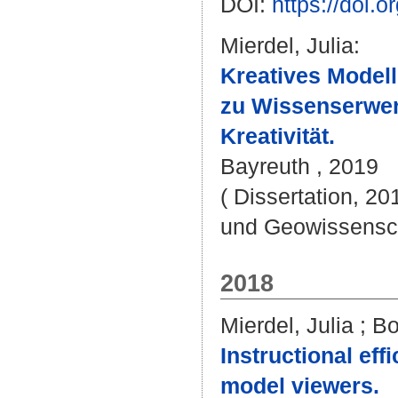
DOI:
https://doi.
Mierdel, Julia
:
Kreatives Modell
zu Wissenserwerb
Kreativität.
Bayreuth , 2019
( Dissertation, 20
und Geowissenscha
2018
Mierdel, Julia
;
Bo
Instructional eff
model viewers.