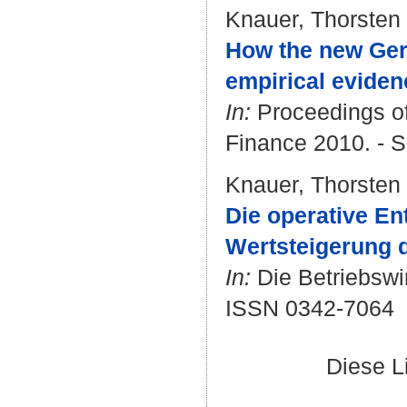
Knauer, Thorsten
How the new Germa
empirical evide
In:
Proceedings of
Finance 2010. - S
Knauer, Thorsten
Die operative E
Wertsteigerung d
In:
Die Betriebswir
ISSN 0342-7064
Diese L