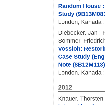
Random House : S
Study (9B13M083
London, Kanada : 
Diebecker, Jan
;
Sommer, Friedric
Vossloh: Restori
Case Study (Eng
Note (8B12M113)
London, Kanada : 
2012
Knauer, Thorsten