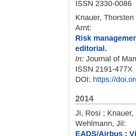
ISSN 2330-0086
Knauer, Thorsten
Arnt
:
Risk management
editorial.
In:
Journal of Mana
ISSN 2191-477X
DOI:
https://doi.
2014
Ji, Rosi
;
Knauer,
Wehlmann, Jil
:
EADS/Airbus : V