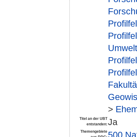
Forsch
Profilfe
Profilfe
Umwelt
Profilfe
Profilfe
Fakultä
Geowis
>
Ehem
Titel an der UBT
Ja
entstanden:
Themengebiete
500 Na