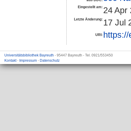
aus DDC:
Eingestellt am:
24 Apr
Letzte Änderung:
17 Jul 
https:/
URI:
Universitätsbibliothek Bayreuth
- 95447 Bayreuth - Tel. 0921/553450
Kontakt
-
Impressum
-
Datenschutz