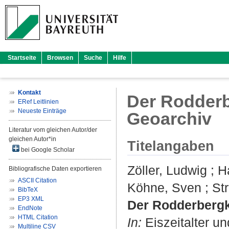
Startseite
Browsen
Suche
Hilfe
Kontakt
Der Rodderb
ERef Leitlinien
Neueste Einträge
Geoarchiv
Literatur vom gleichen Autor/der
gleichen Autor*in
Titelangaben
bei Google Scholar
Zöller, Ludwig
;
H
Bibliografische Daten exportieren
ASCII Citation
Köhne, Sven
;
Str
BibTeX
EP3 XML
Der Rodderbergk
EndNote
HTML Citation
In:
Eiszeitalter un
Multiline CSV