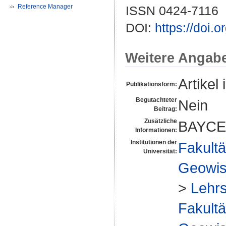
Reference Manager
ISSN 0424-7116
DOI:
https://doi.
Weitere Angab
Artikel 
Publikationsform:
Begutachteter
Nein
Beitrag:
Zusätzliche
BAYCE
Informationen:
Institutionen der
Fakultä
Universität:
Geowis
>
Lehr
Fakultä