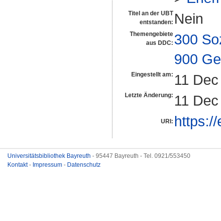
Titel an der UBT
Nein
entstanden:
Themengebiete
300 So
aus DDC:
900 Ge
Eingestellt am:
11 Dec
Letzte Änderung:
11 Dec
https:/
URI:
Universitätsbibliothek Bayreuth
- 95447 Bayreuth - Tel. 0921/553450
Kontakt
-
Impressum
-
Datenschutz