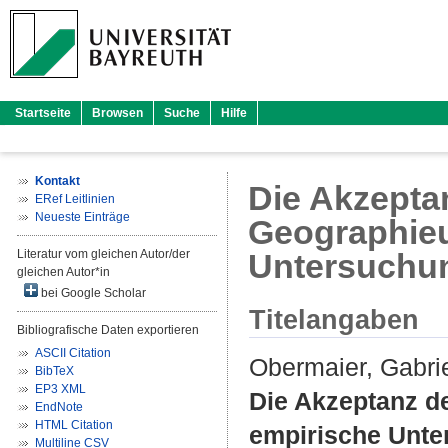
Startseite
Browsen
Suche
Hilfe
Kontakt
Die Akzeptan
ERef Leitlinien
Neueste Einträge
Geographieun
Literatur vom gleichen Autor/der
Untersuchu
gleichen Autor*in
bei Google Scholar
Titelangaben
Bibliografische Daten exportieren
ASCII Citation
Obermaier, Gabri
BibTeX
EP3 XML
Die Akzeptanz de
EndNote
HTML Citation
empirische Unte
Multiline CSV