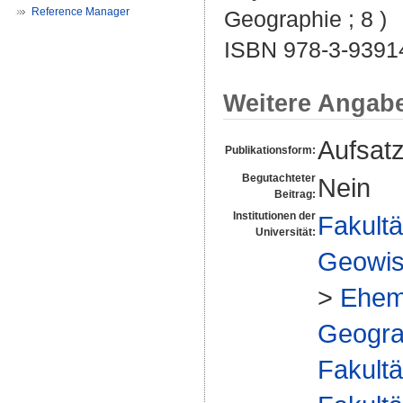
Reference Manager
Geographie ; 8 )
ISBN 978-3-9391
Weitere Angab
Aufsat
Publikationsform:
Begutachteter
Nein
Beitrag:
Institutionen der
Fakultä
Universität:
Geowis
>
Ehem
Geograp
Fakultä