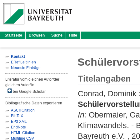
Startseite
Browsen
Suche
Hilfe
Kontakt
Schülervors
ERef Leitlinien
Neueste Einträge
Titelangaben
Literatur vom gleichen Autor/der
gleichen Autor*in
Conrad, Dominik
bei Google Scholar
Schülervorstell
Bibliografische Daten exportieren
ASCII Citation
In:
Obermaier, Ga
BibTeX
EP3 XML
Klimawandels. - B
EndNote
HTML Citation
Bayreuth e.V. , 2
Multiline CSV