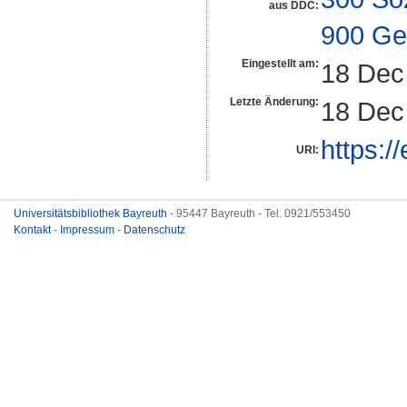
aus DDC:
900 Ge
Eingestellt am:
18 Dec
Letzte Änderung:
18 Dec
https:/
URI:
Universitätsbibliothek Bayreuth
- 95447 Bayreuth - Tel. 0921/553450
Kontakt
-
Impressum
-
Datenschutz