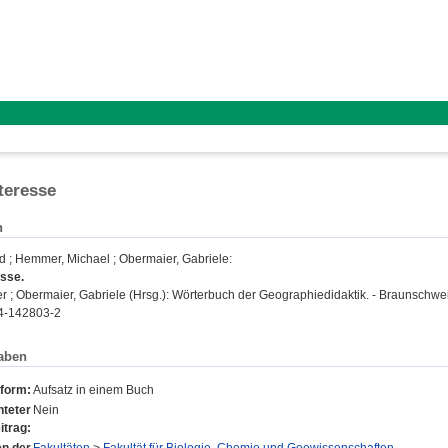
teresse
n
id
;
Hemmer, Michael
;
Obermaier, Gabriele
:
esse.
er
;
Obermaier, Gabriele
(Hrsg.): Wörterbuch der Geographiedidaktik. - Braunschwei
4-142803-2
aben
sform:
Aufsatz in einem Buch
teter
Nein
itrag: