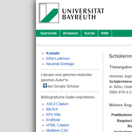
Startseite
Browsen
Suche
Hilfe
Kontakt
Schülerin
ERef Leitlinien
Neueste Einträge
Titelangabe
Literatur vom gleichen Autor/der
Hemmer, Ingr
gleichen Autor*in
Schülerinter
bei Google Scholar
In:
Böhn, Diet
ISBN 978-3-1
Bibliografische Daten exportieren
ASCII Citation
Weitere Ang
BibTeX
EP3 XML
Publikation
EndNote
Begutach
HTML Citation
Be
Multiline CSV