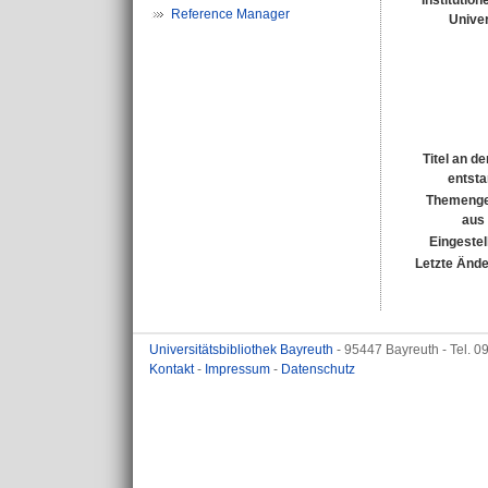
Institution
Reference Manager
Univer
Titel an d
entst
Themenge
aus
Eingestel
Letzte Änd
Universitätsbibliothek Bayreuth
- 95447 Bayreuth - Tel. 
Kontakt
-
Impressum
-
Datenschutz