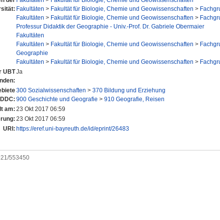
en der
Fakultäten
>
Fakultät für Biologie, Chemie und Geowissenschaften
sität:
Fakultäten
>
Fakultät für Biologie, Chemie und Geowissenschaften
>
Fachgr
Fakultäten
>
Fakultät für Biologie, Chemie und Geowissenschaften
>
Fachgr
Professur Didaktik der Geographie - Univ.-Prof. Dr. Gabriele Obermaier
Fakultäten
Fakultäten
>
Fakultät für Biologie, Chemie und Geowissenschaften
>
Fachgr
Geographie
Fakultäten
>
Fakultät für Biologie, Chemie und Geowissenschaften
>
Fachgr
er UBT
Ja
anden:
biete
300 Sozialwissenschaften
>
370 Bildung und Erziehung
 DDC:
900 Geschichte und Geografie
>
910 Geografie, Reisen
lt am:
23 Okt 2017 06:59
erung:
23 Okt 2017 06:59
URI:
https://eref.uni-bayreuth.de/id/eprint/26483
0921/553450