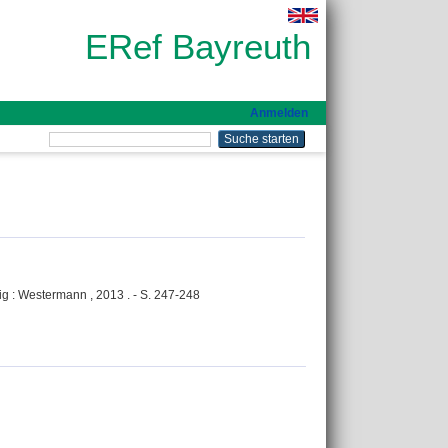
ERef Bayreuth
Anmelden
g : Westermann , 2013 . - S. 247-248