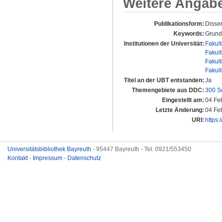
Weitere Angab
Publikationsform:
Disser
Keywords:
Grund
Institutionen der Universität:
Fakul
Fakul
Fakul
Fakul
Titel an der UBT entstanden:
Ja
Themengebiete aus DDC:
300 S
Eingestellt am:
04 Fe
Letzte Änderung:
04 Fe
URI:
https:
Universitätsbibliothek Bayreuth
- 95447 Bayreuth - Tel. 0921/553450
Kontakt
-
Impressum
-
Datenschutz