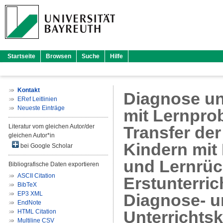
Startseite
Browsen
Suche
Hilfe
Kontakt
Diagnose un
ERef Leitlinien
Neueste Einträge
mit Lernpro
Literatur vom gleichen Autor/der
Transfer de
gleichen Autor*in
Kindern mit
bei Google Scholar
und Lernrüc
Bibliografische Daten exportieren
ASCII Citation
Erstunterri
BibTeX
EP3 XML
Diagnose- u
EndNote
HTML Citation
Unterrichts
Multiline CSV