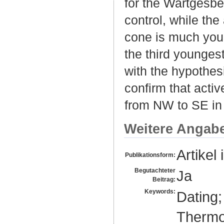
for the Wartgesbe
control, while th
cone is much youn
the third younges
with the hypothesi
confirm that acti
from NW to SE in
Weitere Angab
Artikel 
Publikationsform:
Begutachteter
Ja
Beitrag:
Keywords:
Dating;
Thermo