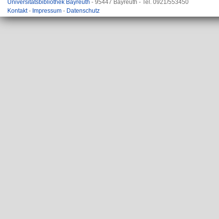
Universitätsbibliothek Bayreuth
- 95447 Bayreuth - Tel. 0921/553450
Kontakt
-
Impressum
-
Datenschutz