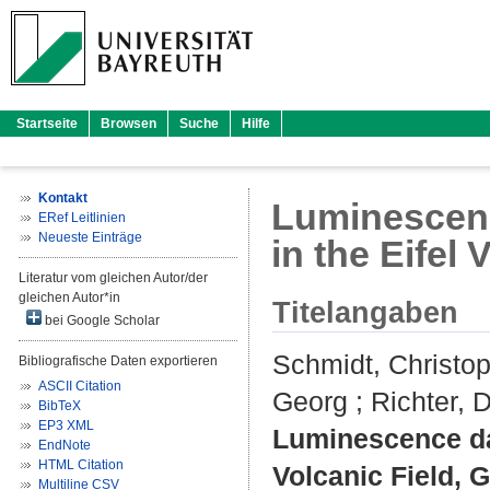
Startseite
Browsen
Suche
Hilfe
Kontakt
Luminescenc
ERef Leitlinien
Neueste Einträge
in the Eifel
Literatur vom gleichen Autor/der
gleichen Autor*in
Titelangaben
bei Google Scholar
Schmidt, Christo
Bibliografische Daten exportieren
ASCII Citation
Georg
;
Richter, 
BibTeX
EP3 XML
Luminescence dat
EndNote
HTML Citation
Volcanic Field, 
Multiline CSV