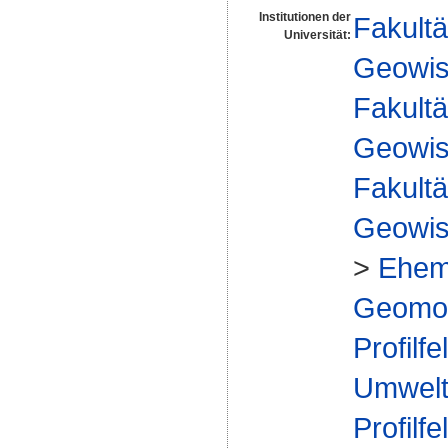
Institutionen der
Fakultä
Universität:
Geowis
Fakultä
Geowis
Fakultä
Geowis
>
Ehem
Geomorp
Profilfe
Umwelt
Profilfe