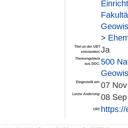
Einrich
Fakultä
Geowis
>
Ehem
Titel an der UBT
Ja
entstanden:
Themengebiete
500 Na
aus DDC:
Geowis
Eingestellt am:
07 Nov
Letzte Änderung:
08 Sep
https:/
URI: