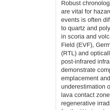
Robust chronologi
are vital for haza
events is often d
to quartz and pol
in scoria and vol
Field (EVF), Ger
(RTL) and optical
post-infrared inf
demonstrate compl
emplacement and s
underestimation 
lava contact zone
regenerative irra