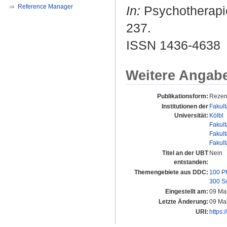
Reference Manager
In:
Psychotherapie 
237.
ISSN 1436-4638
Weitere Angab
Publikationsform:
Rezen
Institutionen der
Fakult
Universität:
Kölbl
Fakult
Fakult
Fakult
Titel an der UBT
Nein
entstanden:
Themengebiete aus DDC:
100 P
300 S
Eingestellt am:
09 Ma
Letzte Änderung:
09 Ma
URI:
https: