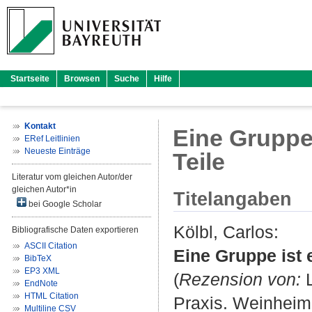
Startseite
Browsen
Suche
Hilfe
Kontakt
Eine Gruppe
ERef Leitlinien
Neueste Einträge
Teile
Literatur vom gleichen Autor/der
gleichen Autor*in
Titelangaben
bei Google Scholar
Kölbl, Carlos
:
Bibliografische Daten exportieren
ASCII Citation
Eine Gruppe ist 
BibTeX
EP3 XML
(
Rezension von:
L
EndNote
HTML Citation
Praxis. Weinheim
Multiline CSV