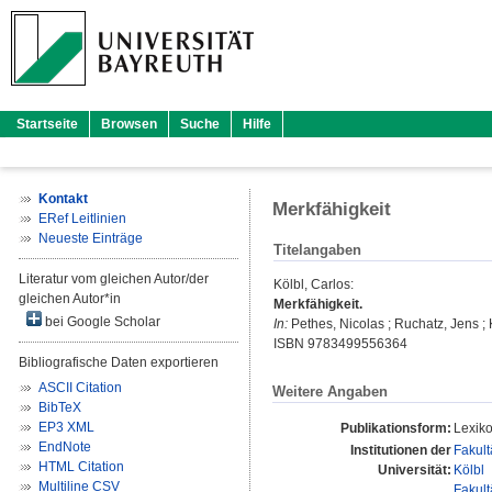
Startseite
Browsen
Suche
Hilfe
Kontakt
Merkfähigkeit
ERef Leitlinien
Neueste Einträge
Titelangaben
Literatur vom gleichen Autor/der
Kölbl, Carlos
:
gleichen Autor*in
Merkfähigkeit.
bei Google Scholar
In:
Pethes, Nicolas
;
Ruchatz, Jens
;
ISBN 9783499556364
Bibliografische Daten exportieren
ASCII Citation
Weitere Angaben
BibTeX
EP3 XML
Publikationsform:
Lexiko
EndNote
Institutionen der
Fakult
HTML Citation
Universität:
Kölbl
Multiline CSV
Fakult