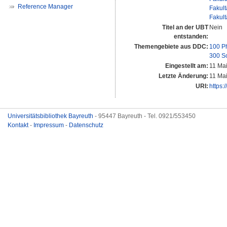
Reference Manager
Fakult
Fakult
Titel an der UBT
Nein
entstanden:
Themengebiete aus DDC:
100 P
300 S
Eingestellt am:
11 Ma
Letzte Änderung:
11 Ma
URI:
https:
Universitätsbibliothek Bayreuth
- 95447 Bayreuth - Tel. 0921/553450
Kontakt
-
Impressum
-
Datenschutz