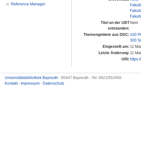
Reference Manager
Fakult
Fakult
Fakult
Titel an der UBT
Nein
entstanden:
Themengebiete aus DDC:
100 P
300 S
Eingestellt am:
11 Ma
Letzte Änderung:
11 Ma
URI:
https:
Universitätsbibliothek Bayreuth
- 95447 Bayreuth - Tel. 0921/553450
Kontakt
-
Impressum
-
Datenschutz