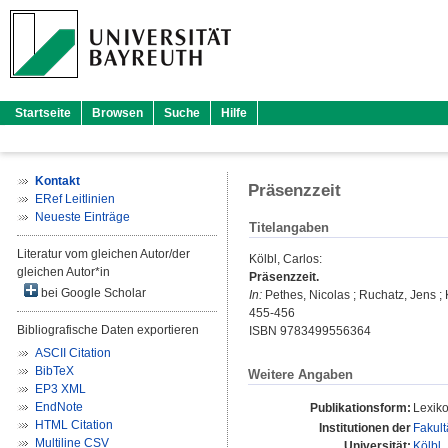
Startseite
Browsen
Suche
Hilfe
Kontakt
Präsenzzeit
ERef Leitlinien
Neueste Einträge
Titelangaben
Literatur vom gleichen Autor/der
Kölbl, Carlos
:
gleichen Autor*in
Präsenzzeit.
bei Google Scholar
In:
Pethes, Nicolas
;
Ruchatz, Jens
;
455-456
Bibliografische Daten exportieren
ISBN 9783499556364
ASCII Citation
BibTeX
Weitere Angaben
EP3 XML
EndNote
Publikationsform:
Lexiko
HTML Citation
Institutionen der
Fakult
Multiline CSV
Universität:
Kölbl