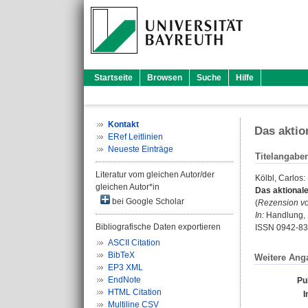
Startseite
Browsen
Suche
Hilfe
Kontakt
Das aktio
ERef Leitlinien
Neueste Einträge
Titelangabe
Literatur vom gleichen Autor/der
Kölbl, Carlos
:
gleichen Autor*in
Das aktional
bei Google Scholar
(
Rezension vo
In:
Handlung, Ku
Bibliografische Daten exportieren
ISSN 0942-8
ASCII Citation
BibTeX
Weitere Ang
EP3 XML
EndNote
Pu
HTML Citation
I
Multiline CSV