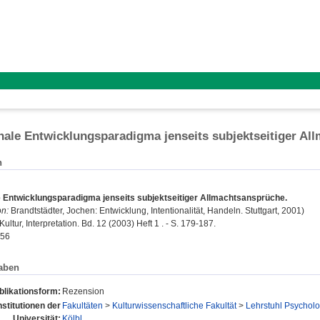
nale Entwicklungsparadigma jenseits subjektseitiger A
n
e Entwicklungsparadigma jenseits subjektseitiger Allmachtsansprüche.
n:
Brandtstädter, Jochen: Entwicklung, Intentionalität, Handeln. Stuttgart, 2001)
ltur, Interpretation. Bd. 12 (2003) Heft 1 . - S. 179-187.
356
aben
blikationsform:
Rezension
nstitutionen der
Fakultäten
>
Kulturwissenschaftliche Fakultät
>
Lehrstuhl Psycholo
Universität:
Kölbl