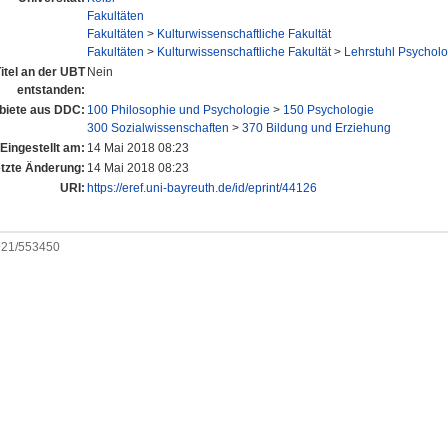
Fakultäten
Fakultäten
>
Kulturwissenschaftliche Fakultät
Fakultäten
>
Kulturwissenschaftliche Fakultät
>
Lehrstuhl Psycholo
itel an der UBT
Nein
entstanden:
iete aus DDC:
100 Philosophie und Psychologie
>
150 Psychologie
300 Sozialwissenschaften
>
370 Bildung und Erziehung
Eingestellt am:
14 Mai 2018 08:23
tzte Änderung:
14 Mai 2018 08:23
URI:
https://eref.uni-bayreuth.de/id/eprint/44126
0921/553450