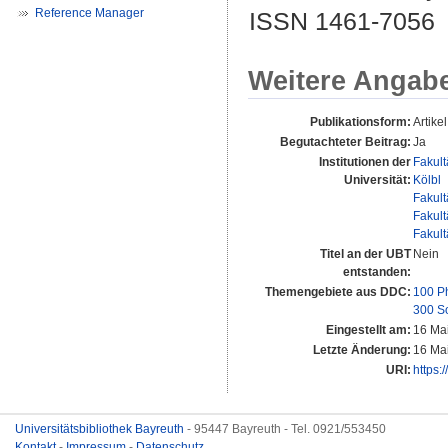
Reference Manager
ISSN 1461-7056
Weitere Angab
Publikationsform:
Artikel
Begutachteter Beitrag:
Ja
Institutionen der
Fakult
Universität:
Kölbl
Fakult
Fakult
Fakult
Titel an der UBT
Nein
entstanden:
Themengebiete aus DDC:
100 P
300 S
Eingestellt am:
16 Ma
Letzte Änderung:
16 Ma
URI:
https:
Universitätsbibliothek Bayreuth
- 95447 Bayreuth - Tel. 0921/553450
Kontakt
-
Impressum
-
Datenschutz