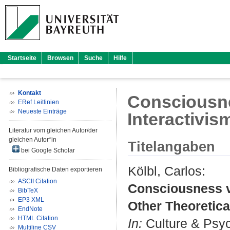
Startseite
Browsen
Suche
Hilfe
Kontakt
Consciousnes
ERef Leitlinien
Neueste Einträge
Interactivis
Literatur vom gleichen Autor/der
gleichen Autor*in
Titelangaben
bei Google Scholar
Kölbl, Carlos
:
Bibliografische Daten exportieren
ASCII Citation
Consciousness vi
BibTeX
EP3 XML
Other Theoretica
EndNote
HTML Citation
In:
Culture & Psych
Multiline CSV