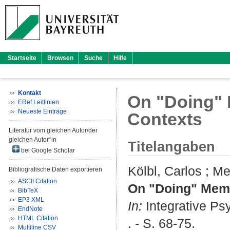
Startseite
Browsen
Suche
Hilfe
Kontakt
On "Doing" M
ERef Leitlinien
Neueste Einträge
Contexts
Literatur vom gleichen Autor/der
gleichen Autor*in
Titelangaben
bei Google Scholar
Kölbl, Carlos
;
Me
Bibliografische Daten exportieren
ASCII Citation
On "Doing" Memor
BibTeX
EP3 XML
In:
Integrative Ps
EndNote
HTML Citation
. - S. 68-75.
Multiline CSV