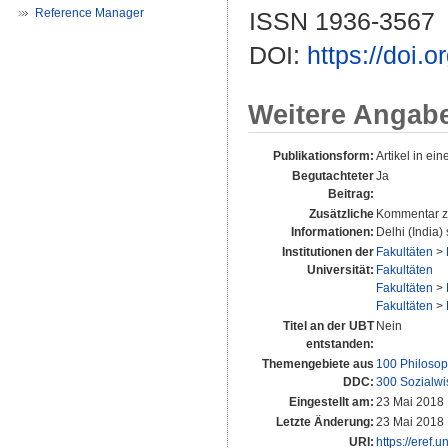
Reference Manager
ISSN 1936-3567
DOI:
https://doi.
Weitere Angab
Publikationsform:
Artikel in eine
Begutachteter
Ja
Beitrag:
Zusätzliche
Kommentar zu
Informationen:
Delhi (India)
Institutionen der
Fakultäten
>
Universität:
Fakultäten
Fakultäten
>
Fakultäten
>
Titel an der UBT
Nein
entstanden:
Themengebiete aus
100 Philosop
DDC:
300 Sozialwi
Eingestellt am:
23 Mai 2018 
Letzte Änderung:
23 Mai 2018 
URI:
https://eref.