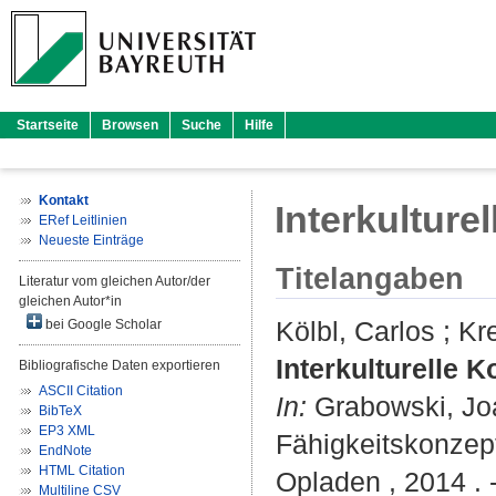
Startseite
Browsen
Suche
Hilfe
Kontakt
Interkulture
ERef Leitlinien
Neueste Einträge
Titelangaben
Literatur vom gleichen Autor/der
gleichen Autor*in
Kölbl, Carlos
;
Kr
bei Google Scholar
Interkulturelle 
Bibliografische Daten exportieren
ASCII Citation
In:
Grabowski, J
BibTeX
EP3 XML
Fähigkeitskonzept
EndNote
HTML Citation
Opladen , 2014 . 
Multiline CSV