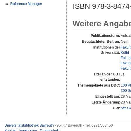
Reference Manager
ISBN 978-3-8474
Weitere Angab
Publikationsform:
Aufsat
Begutachteter Beitrag:
Nein
Institutionen der
Fakult
Universität:
Kölbl
Fakult
Fakult
Fakult
Titel an der UBT
Ja
entstanden:
Themengebiete aus DDC:
100 P
300 S
Eingestellt am:
28 Ma
Letzte Änderung:
28 Ma
URI:
https:
Universitätsbibliothek Bayreuth
- 95447 Bayreuth - Tel. 0921/553450
Kontakt
-
Impressum
-
Datenschutz