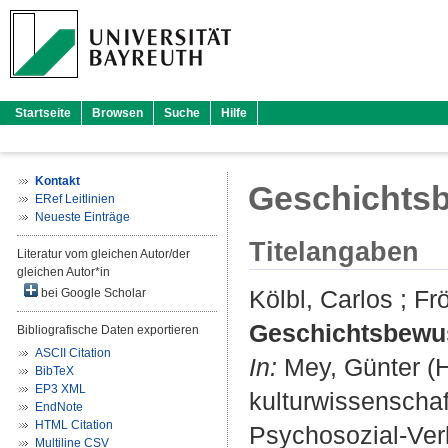
Startseite
Browsen
Suche
Hilfe
Kontakt
Geschichtsb
ERef Leitlinien
Neueste Einträge
Titelangaben
Literatur vom gleichen Autor/der
gleichen Autor*in
Kölbl, Carlos
;
Fr
bei Google Scholar
Geschichtsbewus
Bibliografische Daten exportieren
ASCII Citation
In:
Mey, Günter
(H
BibTeX
EP3 XML
kulturwissenschaf
EndNote
HTML Citation
Psychosozial-Verl
Multiline CSV