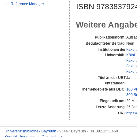
Reference Manager
ISBN 978383792
Weitere Angab
Publikationsform:
Aufsat
Begutachteter Beitrag:
Nein
Institutionen der
Fakult
Universität:
Kölbl
Fakult
Fakult
Fakult
Titel an der UBT
Ja
entstanden:
Themengebiete aus DDC:
100 P
300 S
Eingestellt am:
29 Ma
Letzte Änderung:
25 Ja
URI:
https:
Universitätsbibliothek Bayreuth
- 95447 Bayreuth - Tel. 0921/553450
Kontakt
-
Impressum
-
Datenschutz