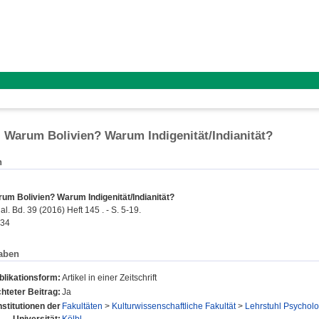
 : Warum Bolivien? Warum Indigenität/Indianität?
n
arum Bolivien? Warum Indigenität/Indianität?
l. Bd. 39 (2016) Heft 145 . - S. 5-19.
434
aben
blikationsform:
Artikel in einer Zeitschrift
hteter Beitrag:
Ja
nstitutionen der
Fakultäten
>
Kulturwissenschaftliche Fakultät
>
Lehrstuhl Psycholo