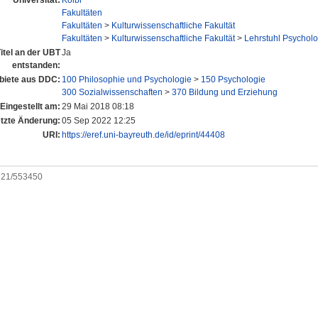
Universität:
Kölbl
Fakultäten
Fakultäten
>
Kulturwissenschaftliche Fakultät
Fakultäten
>
Kulturwissenschaftliche Fakultät
>
Lehrstuhl Psycholo
itel an der UBT
Ja
entstanden:
iete aus DDC:
100 Philosophie und Psychologie
>
150 Psychologie
300 Sozialwissenschaften
>
370 Bildung und Erziehung
Eingestellt am:
29 Mai 2018 08:18
tzte Änderung:
05 Sep 2022 12:25
URI:
https://eref.uni-bayreuth.de/id/eprint/44408
0921/553450