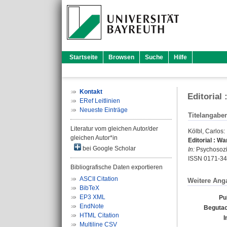
Startseite
Browsen
Suche
Hilfe
Kontakt
Editorial
ERef Leitlinien
Neueste Einträge
Titelangabe
Literatur vom gleichen Autor/der
Kölbl, Carlos
:
gleichen Autor*in
Editorial : W
bei Google Scholar
In:
Psychosozia
ISSN 0171-3
Bibliografische Daten exportieren
ASCII Citation
Weitere Ang
BibTeX
EP3 XML
Pu
EndNote
Begutac
HTML Citation
I
Multiline CSV