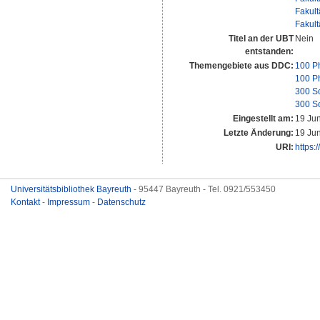
Fakult
Fakult
Titel an der UBT
Nein
entstanden:
Themengebiete aus DDC:
100 P
100 P
300 S
300 S
Eingestellt am:
19 Ju
Letzte Änderung:
19 Ju
URI:
https:
Universitätsbibliothek Bayreuth
- 95447 Bayreuth - Tel. 0921/553450
Kontakt
-
Impressum
-
Datenschutz