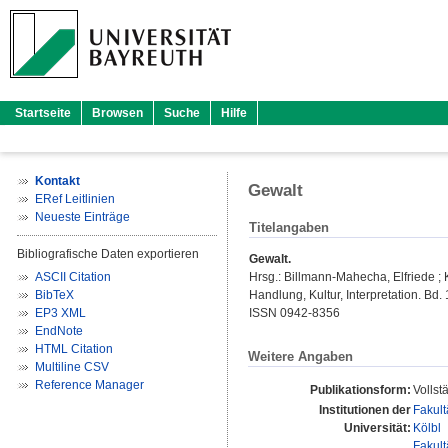
Startseite
Browsen
Suche
Hilfe
Kontakt
Gewalt
ERef Leitlinien
Neueste Einträge
Titelangaben
Bibliografische Daten exportieren
Gewalt.
ASCII Citation
Hrsg.:
Billmann-Mahecha, Elfriede
;
BibTeX
Handlung, Kultur, Interpretation. Bd. 
EP3 XML
ISSN 0942-8356
EndNote
HTML Citation
Weitere Angaben
Multiline CSV
Reference Manager
Publikationsform:
Vollst
Institutionen der
Fakult
Universität:
Kölbl
Fakult