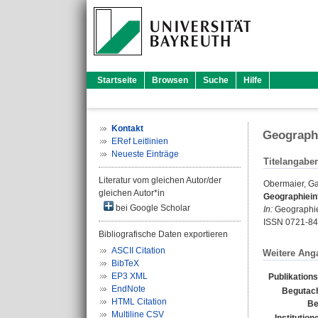
Startseite
Browsen
Suche
Hilfe
Kontakt
Geograph
ERef Leitlinien
Neueste Einträge
Titelangabe
Literatur vom gleichen Autor/der
Obermaier, Ga
gleichen Autor*in
Geographiein
bei Google Scholar
In:
Geographie 
ISSN 0721-8
Bibliografische Daten exportieren
ASCII Citation
Weitere Ang
BibTeX
EP3 XML
Publikation
EndNote
Begutach
HTML Citation
Be
Multiline CSV