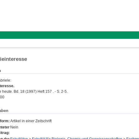
ieinteresse
n
briele
:
teresse.
heute. Bd. 18 (1997) Heft 157 . - S. 2-5.
400
aben
sform:
Artikel in einer Zeitschrift
teter
Nein
itrag: