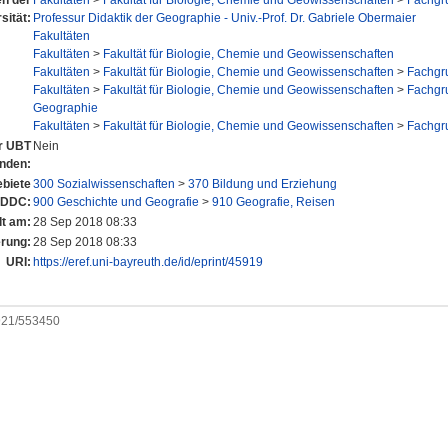
en der
Fakultäten
>
Fakultät für Biologie, Chemie und Geowissenschaften
>
Fachgr
sität:
Professur Didaktik der Geographie - Univ.-Prof. Dr. Gabriele Obermaier
Fakultäten
Fakultäten
>
Fakultät für Biologie, Chemie und Geowissenschaften
Fakultäten
>
Fakultät für Biologie, Chemie und Geowissenschaften
>
Fachgr
Fakultäten
>
Fakultät für Biologie, Chemie und Geowissenschaften
>
Fachgr
Geographie
Fakultäten
>
Fakultät für Biologie, Chemie und Geowissenschaften
>
Fachgr
er UBT
Nein
anden:
biete
300 Sozialwissenschaften
>
370 Bildung und Erziehung
 DDC:
900 Geschichte und Geografie
>
910 Geografie, Reisen
lt am:
28 Sep 2018 08:33
erung:
28 Sep 2018 08:33
URI:
https://eref.uni-bayreuth.de/id/eprint/45919
0921/553450