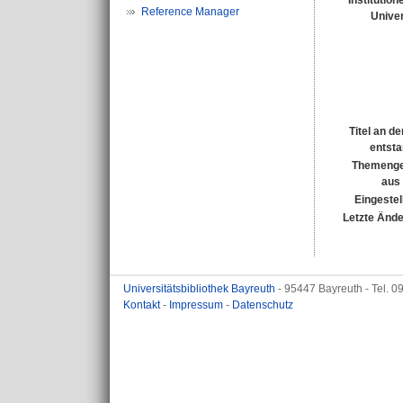
Institution
Reference Manager
Univer
Titel an d
entst
Themenge
aus
Eingestel
Letzte Änd
Universitätsbibliothek Bayreuth
- 95447 Bayreuth - Tel. 
Kontakt
-
Impressum
-
Datenschutz