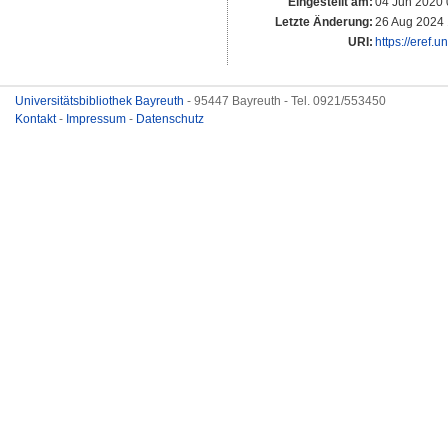
Eingestellt am:
04 Jun 2020 
Letzte Änderung:
26 Aug 2024 
URI:
https://eref.
Universitätsbibliothek Bayreuth
- 95447 Bayreuth - Tel. 0921/553450
Kontakt
-
Impressum
-
Datenschutz