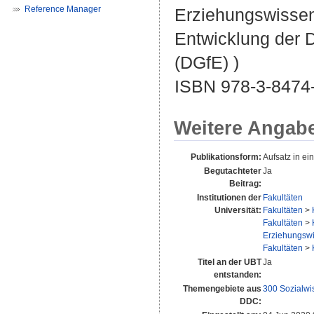
Reference Manager
Erziehungswissen
Entwicklung der 
(DGfE) )
ISBN 978-3-8474
Weitere Angab
Publikationsform:
Aufsatz in e
Begutachteter
Ja
Beitrag:
Institutionen der
Fakultäten
Universität:
Fakultäten
>
Fakultäten
>
Erziehungswis
Fakultäten
>
Titel an der UBT
Ja
entstanden:
Themengebiete aus
300 Sozialwi
DDC: