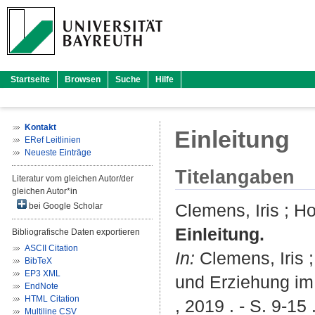
Startseite
Browsen
Suche
Hilfe
Kontakt
Einleitung
ERef Leitlinien
Neueste Einträge
Titelangaben
Literatur vom gleichen Autor/der
gleichen Autor*in
Clemens, Iris
;
Ho
bei Google Scholar
Einleitung.
Bibliografische Daten exportieren
ASCII Citation
In:
Clemens, Iris
BibTeX
EP3 XML
und Erziehung im 
EndNote
HTML Citation
, 2019 . - S. 9-15
Multiline CSV