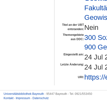
Fakultä
Geowis
Titel an der UBT
Nein
entstanden:
Themengebiete
300 So
aus DDC:
900 Ge
Eingestellt am:
24 Jul 
Letzte Änderung:
24 Jul 
https:/
URI:
Universitätsbibliothek Bayreuth
- 95447 Bayreuth - Tel. 0921/553450
Kontakt
-
Impressum
-
Datenschutz