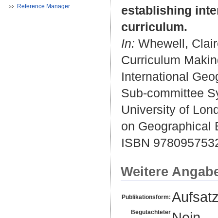
Reference Manager
establishing int
curriculum.
In:
Whewell, Clai
Curriculum Makin
International Ge
Sub-committee Sym
University of Lo
on Geographical E
ISBN 978095753
Weitere Angab
Aufsat
Publikationsform:
Begutachteter
Nein