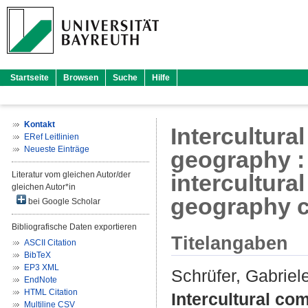
Startseite
Browsen
Suche
Hilfe
Kontakt
Intercultura
ERef Leitlinien
Neueste Einträge
geography : 
Literatur vom gleichen Autor/der
intercultura
gleichen Autor*in
geography c
bei Google Scholar
Bibliografische Daten exportieren
Titelangaben
ASCII Citation
BibTeX
EP3 XML
Schrüfer, Gabriel
EndNote
HTML Citation
Intercultural co
Multiline CSV