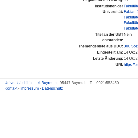
Begutachteter Beitrag:
Ja
Institutionen der
Fakultät
Universität:
Fabian D
Fakultät
Fakultät
Fakultät
Titel an der UBT
Nein
entstanden:
Themengebiete aus DDC:
300 Soz
Eingestellt am:
14 Okt 
Letzte Änderung:
14 Okt 
URI:
https://
Universitätsbibliothek Bayreuth
- 95447 Bayreuth - Tel. 0921/553450
Kontakt
-
Impressum
-
Datenschutz