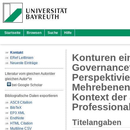
Startseite
Browsen
Suche
Hilfe
Kontakt
Konturen ei
ERef Leitlinien
Neueste Einträge
Governancef
Literatur vom gleichen Autor/der
Perspektivi
gleichen Autor*in
Mehrebenens
bei Google Scholar
Kontext der
Bibliografische Daten exportieren
ASCII Citation
Professiona
BibTeX
EP3 XML
EndNote
Titelangaben
HTML Citation
Multiline CSV