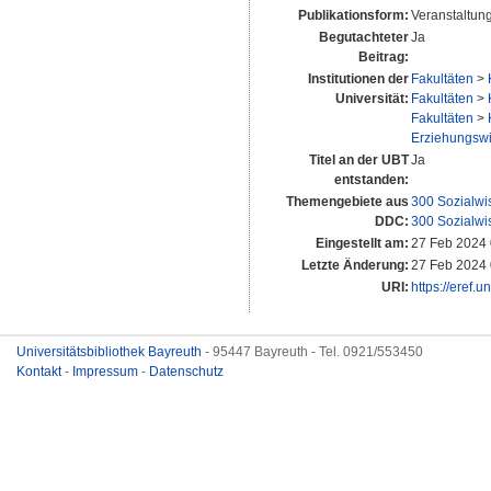
Publikationsform:
Veranstaltung
Begutachteter
Ja
Beitrag:
Institutionen der
Fakultäten
>
Universität:
Fakultäten
>
Fakultäten
>
Erziehungswis
Titel an der UBT
Ja
entstanden:
Themengebiete aus
300 Sozialwi
DDC:
300 Sozialwi
Eingestellt am:
27 Feb 2024 
Letzte Änderung:
27 Feb 2024 
URI:
https://eref.
Universitätsbibliothek Bayreuth
- 95447 Bayreuth - Tel. 0921/553450
Kontakt
-
Impressum
-
Datenschutz