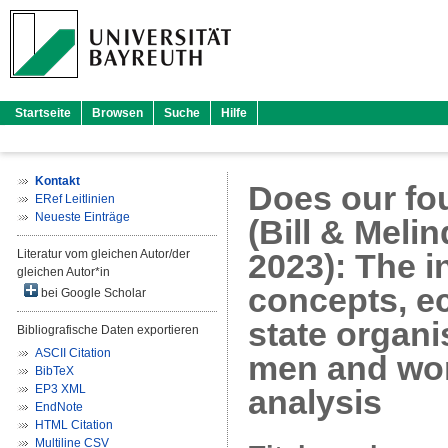
Startseite
Browsen
Suche
Hilfe
Kontakt
Does our fo
ERef Leitlinien
Neueste Einträge
(Bill & Meli
Literatur vom gleichen Autor/der
2023): The i
gleichen Autor*in
concepts, ec
bei Google Scholar
state organi
Bibliografische Daten exportieren
ASCII Citation
men and wome
BibTeX
EP3 XML
analysis
EndNote
HTML Citation
Multiline CSV