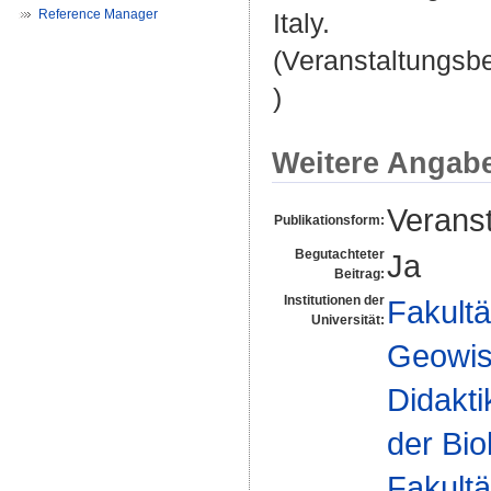
Reference Manager
Italy.
(Veranstaltungsb
)
Weitere Angab
Veranst
Publikationsform:
Begutachteter
Ja
Beitrag:
Institutionen der
Fakultä
Universität:
Geowis
Didakti
der Bio
Fakultä