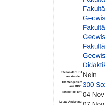
Fakultä
Geowis
Fakultä
Geowis
Fakultä
Geowis
Didakti
Titel an der UBT
Nein
entstanden:
Themengebiete
300 So
aus DDC:
Eingestellt am:
04 Nov
Letzte Änderung:
07 Nov