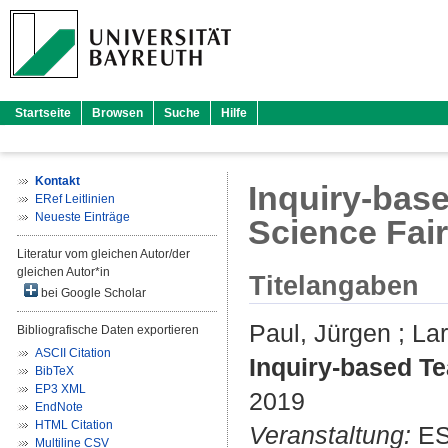
Startseite
Browsen
Suche
Hilfe
Kontakt
Inquiry-bas
ERef Leitlinien
Neueste Einträge
Science Fai
Literatur vom gleichen Autor/der
gleichen Autor*in
Titelangaben
bei Google Scholar
Paul, Jürgen
;
Lar
Bibliografische Daten exportieren
ASCII Citation
Inquiry-based Te
BibTeX
EP3 XML
2019
EndNote
HTML Citation
Veranstaltung:
ESE
Multiline CSV