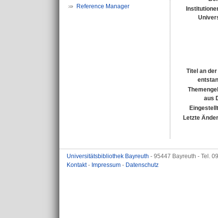
Reference Manager
Institutione
Univers
Titel an de
entsta
Themengeb
aus 
Eingestell
Letzte Ände
Universitätsbibliothek Bayreuth
- 95447 Bayreuth - Tel. 
Kontakt
-
Impressum
-
Datenschutz