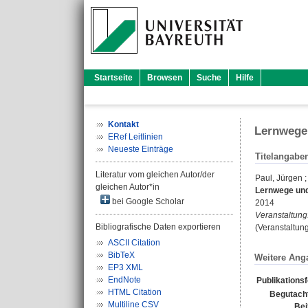
Startseite
Browsen
Suche
Hilfe
Kontakt
Lernwege
ERef Leitlinien
Neueste Einträge
Titelangabe
Literatur vom gleichen Autor/der
Paul, Jürgen
gleichen Autor*in
Lernwege und
bei Google Scholar
2014
Veranstaltung
Bibliografische Daten exportieren
(Veranstaltun
ASCII Citation
BibTeX
Weitere Ang
EP3 XML
EndNote
Publikations
HTML Citation
Begutach
Multiline CSV
Bei