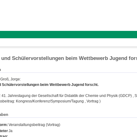
 und Schülervorstellungen beim Wettbewerb Jugend for
n
;
Groß, Jorge
:
 Schülervorstellungen beim Wettbewerb Jugend forscht.
:
41. Jahrestagung der Gesellschaft für Didaktik der Chemie und Physik (GDCP) ,
gsbeitrag: Kongress/Konferenz/Symposium/Tagung , Vortrag )
aben
form:
Veranstaltungsbeitrag (Vortrag)
teter
Ja
trag: