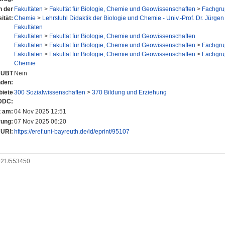
n der
Fakultäten
>
Fakultät für Biologie, Chemie und Geowissenschaften
>
Fachgr
ität:
Chemie
>
Lehrstuhl Didaktik der Biologie und Chemie - Univ.-Prof. Dr. Jürgen
Fakultäten
Fakultäten
>
Fakultät für Biologie, Chemie und Geowissenschaften
Fakultäten
>
Fakultät für Biologie, Chemie und Geowissenschaften
>
Fachgr
Fakultäten
>
Fakultät für Biologie, Chemie und Geowissenschaften
>
Fachgr
Chemie
r UBT
Nein
nden:
iete
300 Sozialwissenschaften
>
370 Bildung und Erziehung
DDC:
t am:
04 Nov 2025 12:51
rung:
07 Nov 2025 06:20
URI:
https://eref.uni-bayreuth.de/id/eprint/95107
0921/553450