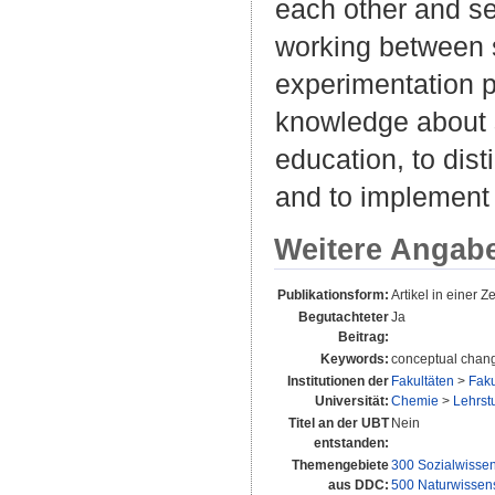
each other and sec
working between s
experimentation p
knowledge about s
education, to dist
and to implement 
Weitere Angab
Publikationsform:
Artikel in einer Ze
Begutachteter
Ja
Beitrag:
Keywords:
conceptual chang
Institutionen der
Fakultäten
>
Faku
Universität:
Chemie
>
Lehrstu
Titel an der UBT
Nein
entstanden:
Themengebiete
300 Sozialwisse
aus DDC:
500 Naturwissen