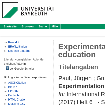
Startseite
Browsen
Suche
Hilfe
Kontakt
Experimentat
ERef Leitlinien
Neueste Einträge
education
Literatur vom gleichen Autor/der
gleichen Autor*in
Titelangaben
bei Google Scholar
Paul, Jürgen
;
Gr
Bibliografische Daten exportieren
ASCII Citation
Experimentation 
BibTeX
EP3 XML
In:
International 
EndNote
HTML Citation
(2017) Heft 6 . - 
Multiline CSV