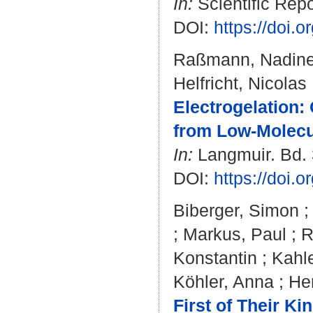
In:
Scientific Repo
DOI:
https://doi.
Raßmann, Nadin
Helfricht, Nicolas
Electrogelation:
from Low-Molecu
In:
Langmuir. Bd. 
DOI:
https://doi.
Biberger, Simon
;
Markus, Paul
;
R
Konstantin
;
Kahle
Köhler, Anna
;
He
First of Their Ki