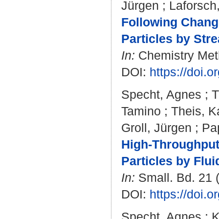
Jürgen
;
Laforsch,
Following Change
Particles by Str
In:
Chemistry Meth
DOI:
https://doi.
Specht, Agnes
;
T
Tamino
;
Theis, K
Groll, Jürgen
;
Pa
High-Throughput 
Particles by Flu
In:
Small. Bd. 21 (
DOI:
https://doi.
Specht, Agnes
;
K