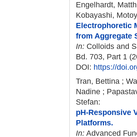
Engelhardt, Matth
Kobayashi, Motoy
Electrophoretic 
from Aggregate S
In:
Colloids and S
Bd. 703, Part 1 (2
DOI:
https://doi.
Tran, Bettina
;
Wa
Nadine
;
Papasta
Stefan
:
pH-Responsive Vi
Platforms.
In:
Advanced Funct