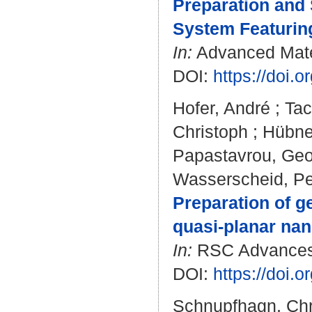
Preparation and 
System Featuring
In:
Advanced Materi
DOI:
https://doi.
Hofer, André
;
Tac
Christoph
;
Hübne
Papastavrou, Geo
Wasserscheid, Pe
Preparation of ge
quasi-planar na
In:
RSC Advances. 
DOI:
https://doi.
Schnupfhagn, Chr