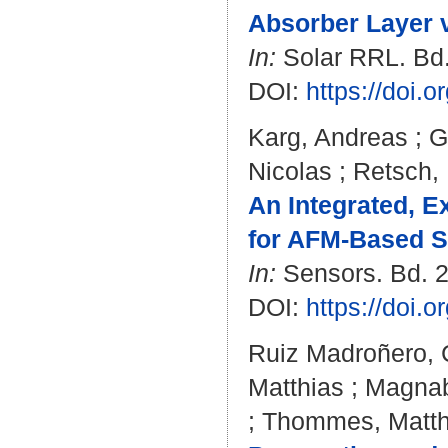
Absorber Layer 
In:
Solar RRL. Bd. 
DOI:
https://doi.
Karg, Andreas
;
G
Nicolas
;
Retsch,
An Integrated, 
for AFM-Based S
In:
Sensors. Bd. 23
DOI:
https://doi.
Ruiz Madroñero, C
Matthias
;
Magnab
;
Thommes, Matth