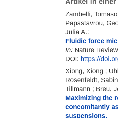
Artikel in einer
Zambelli, Tomaso
Papastavrou, Geo
Julia A.
:
Fluidic force mi
In:
Nature Reviews
DOI:
https://doi.
Xiong, Xiong
;
Uhl
Rosenfeldt, Sabi
Tillmann
;
Breu, J
Maximizing the r
concomitantly ass
suspensions.