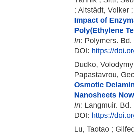
;
Altstädt, Volker
Impact of Enzyma
Poly(Ethylene Te
In:
Polymers. Bd. 1
DOI:
https://doi
Dudko, Volodymy
Papastavrou, Geo
Osmotic Delamina
Nanosheets Now i
In:
Langmuir. Bd. 3
DOI:
https://doi.
Lu, Taotao
;
Gilfe