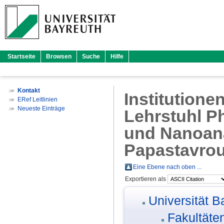
Startseite
Browsen
Suche
Hilfe
Kontakt
Institutione
ERef Leitlinien
Neueste Einträge
Lehrstuhl Ph
und Nanoanal
Papastavro
Eine Ebene nach oben ...
Exportieren als
Universität B
Fakultäte