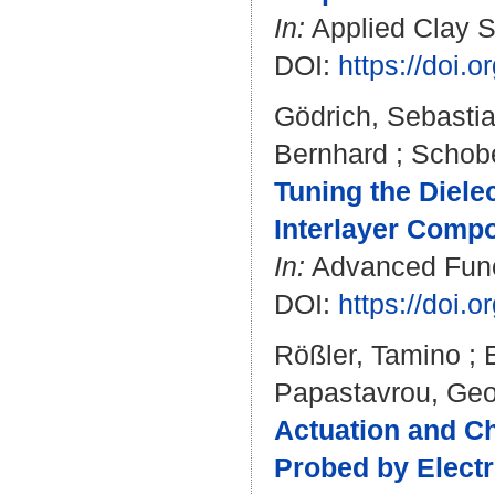
In:
Applied Clay S
DOI:
https://doi.
Gödrich, Sebasti
Bernhard
;
Schobe
Tuning the Diele
Interlayer Compo
In:
Advanced Funct
DOI:
https://doi.
Rößler, Tamino
;
Papastavrou, Geo
Actuation and C
Probed by Elect