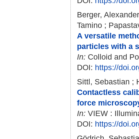
DOI:
https://doi.
Berger, Alexande
Tamino
;
Papasta
A versatile metho
particles with a 
In:
Colloid and Po
DOI:
https://doi.
Sittl, Sebastian
;
Contactless cali
force microscop
In:
VIEW : Illumina
DOI:
https://doi.
Gödrich, Sebasti