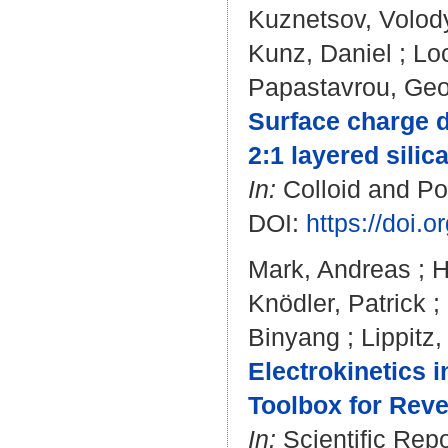
Kuznetsov, Volod
Kunz, Daniel
;
Loc
Papastavrou, Geo
Surface charge d
2:1 layered silica
In:
Colloid and Po
DOI:
https://doi.
Mark, Andreas
;
H
Knödler, Patrick
;
Binyang
;
Lippitz
Electrokinetics 
Toolbox for Reve
In:
Scientific Repo