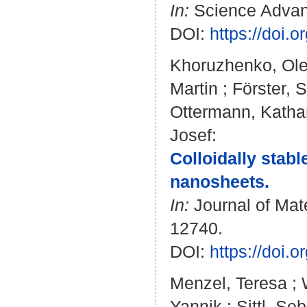
In:
Science Advanc
DOI:
https://doi.
Khoruzhenko, Ol
Martin
;
Förster, 
Ottermann, Katha
Josef
:
Colloidally stab
nanosheets.
In:
Journal of Mate
12740.
DOI:
https://doi
Menzel, Teresa
;
Yannik
;
Sittl, Se