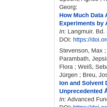
Georg
:
How Much Data A
Experiments by 
In:
Langmuir. Bd. 4
DOI:
https://doi.
Stevenson, Max
Parambath, Jepsi
Flora
;
Weiß, Seb
Jürgen
;
Breu, Jo
Ion and Solvent 
Unprecedented Ån
In:
Advanced Functi