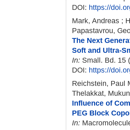
DOI:
https://doi.
Mark, Andreas
;
H
Papastavrou, Geo
The Next Generat
Soft and Ultra‐Sm
In:
Small. Bd. 15 (
DOI:
https://doi.
Reichstein, Paul 
Thelakkat, Muku
Influence of Com
PEG Block Copol
In:
Macromolecules