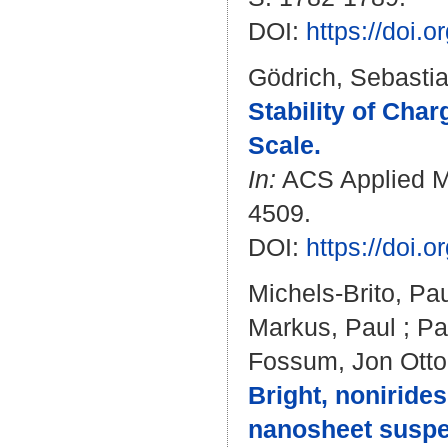
DOI:
https://doi
Gödrich, Sebasti
Stability of Char
Scale.
In:
ACS Applied Mat
4509.
DOI:
https://doi.
Michels-Brito, Pa
Markus, Paul
;
Pa
Fossum, Jon Otto
Bright, nonirides
nanosheet suspe