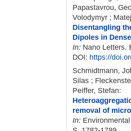
Papastavrou, Geo
Volodymyr
;
Mate
Disentangling th
Dipoles in Dense
In:
Nano Letters. B
DOI:
https://doi.
Schmidtmann, Jo
Silas
;
Fleckenste
Peiffer, Stefan
:
Heteroaggregation
removal of micro
In:
Environmental 
S. 1782-1789.