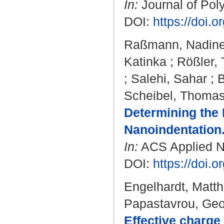
In:
Journal of Poly
DOI:
https://doi.
Raßmann, Nadin
Katinka
;
Rößler,
;
Salehi, Sahar
;
B
Scheibel, Thoma
Determining the 
Nanoindentation
In:
ACS Applied Na
DOI:
https://doi
Engelhardt, Matth
Papastavrou, Geo
Effective charge