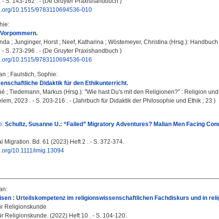
. - S. 143-162 . - (De Gruyter Praxishandbuch )
doi.org/10.1515/9783110694536-010
hie
:
-Vorpommern.
anda
;
Junginger, Horst
;
Neef, Katharina
;
Wöstemeyer, Christina
(Hrsg.): Handbuch R
. - S. 273-296 . - (De Gruyter Praxishandbuch )
doi.org/10.1515/9783110694536-016
fan
;
Faulstich, Sophie
:
enschaftliche Didaktik für den Ethikunterricht.
né
;
Tiedemann, Markus
(Hrsg.): "Wie hast Du's mit den Religionen?" : Religion und
em, 2023 . - S. 203-216 . - (Jahrbuch für Didaktik der Philosophie und Ethik ; 23 )
n:
Schultz, Susanne U.: “Failed” Migratory Adventures? Malian Men Facing Condit
l Migration. Bd. 61 (2023) Heft 2 . - S. 372-374.
oi.org/10.1111/imig.13094
fan
:
isen : Urteilskompetenz im religionswissenschaftlichen Fachdiskurs und in rel
für Religionskunde
für Religionskunde. (2022) Heft 10 . - S. 104-120.