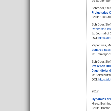
29 September
Schröder, Ste
Freigeistige
Berlin : DeGruy
Schröder, Ste
Rezension vo
In:
Journal of 
DOI:
https://
Papenfuss, Ma
Lugares sagr
In:
Entretejidos
Schröder, Ste
Zwischen DDR-
Jugendfeier 
In:
Zeitschrift 
DOI:
https://
2017
Dynamics of R
Hrsg.:
Boching
Berlin, Boston