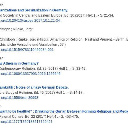
fan
:
nizations and Secularization in Germany.
 Society in Central and Eastern Europe. Bd. 10 (2017) Heft 1 . - S. 21-34.
oi.org/10.20413/rascee.2017.10.1.21-34
ristoph
;
Rüpke, Jörg
:
 Christoph
;
Rüpke, Jörg
(Hrsg.): Dynamics of Religion : Past and Present. - Berlin, Bo
hichtliche Versuche und Vorarbeiten ; 67 )
doi.org/10.1515/9783110450934-001
fan
:
w Atheism in Germany?
ontemporary Religion. Bd. 32 (2017) Heft 1 . - S. 33-49.
doi.org/10.1080/13537903.2016.1256646
lamkritik : Notes of a hazy German Debate.
 the Study of Religion. Bd. 46 (2017) Heft 1 . - S. 14-17.
oi.org/10.1558/bsor.30993
a
:
t want to be healthy!" : Drinking the Qur'an Between Forming Religious and Medica
aterial Culture. Bd. 22 (2017) Heft 4 . - S. 453-475.
doi.org/10.1177/1359183517729427