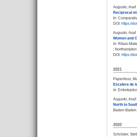
Augusto, Asaf
Reciprocal mi
In:
Comparative
DOI:
https://
Augusto, Asaf
Women and Cr
In:
Ribas-Mate
; Northampton,
DOI:
https://
2021
Papenfuss, Ma
Escalera de b
In:
Entretejidos
Augusto, Asaf
:
North to Sout
Baden-Baden : 
2020
Schröder, Ste