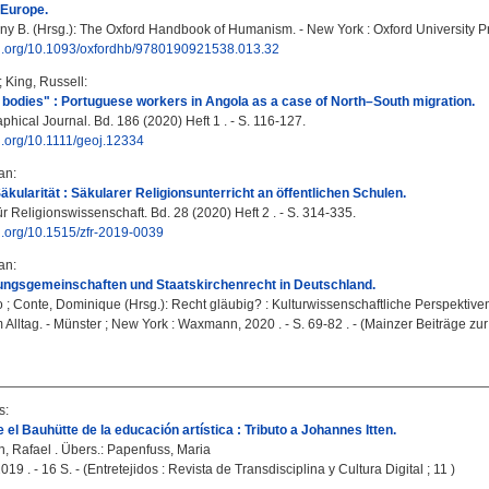
Europe.
ny B.
(Hrsg.): The Oxford Handbook of Humanism. - New York : Oxford University P
doi.org/10.1093/oxfordhb/9780190921538.013.32
;
King, Russell
:
e bodies" : Portuguese workers in Angola as a case of North–South migration.
hical Journal. Bd. 186 (2020) Heft 1 . - S. 116-127.
oi.org/10.1111/geoj.12334
fan
:
äkularität : Säkularer Religionsunterricht an öffentlichen Schulen.
für Religionswissenschaft. Bd. 28 (2020) Heft 2 . - S. 314-335.
oi.org/10.1515/zfr-2019-0039
fan
:
ngsgemeinschaften und Staatskirchenrecht in Deutschland.
o
;
Conte, Dominique
(Hrsg.): Recht gläubig? : Kulturwissenschaftliche Perspektiven
Alltag. - Münster ; New York : Waxmann, 2020 . - S. 69-82 . - (Mainzer Beiträge zur
s
:
 el Bauhütte de la educación artística : Tributo a Johannes Itten.
, Rafael
. Übers.:
Papenfuss, Maria
019 . - 16 S. - (Entretejidos : Revista de Transdisciplina y Cultura Digital ; 11 )