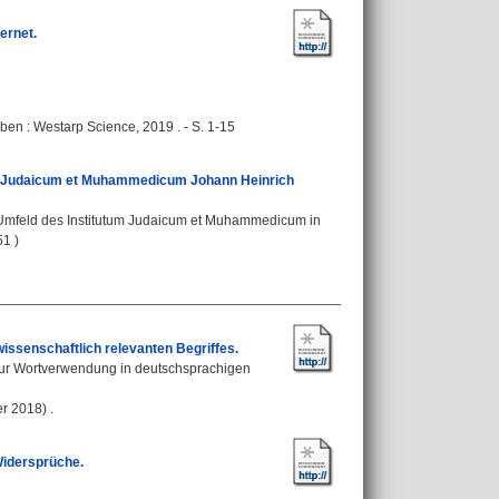
ernet.
en : Westarp Science, 2019 . - S. 1-15
tum Judaicum et Muhammedicum Johann Heinrich
d Umfeld des Institutum Judaicum et Muhammedicum in
51 )
ssenschaftlich relevanten Begriffes.
ur Wortverwendung in deutschsprachigen
r 2018) .
Widersprüche.