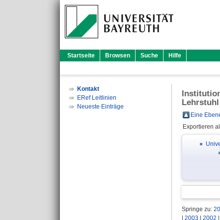
Startseite
Browsen
Suche
Hilfe
Kontakt
Instituti
ERef Leitlinien
Lehrstuhl
Neueste Einträge
Eine Ebene
Exportieren a
Unive
Springe zu:
2
|
2003
|
2002