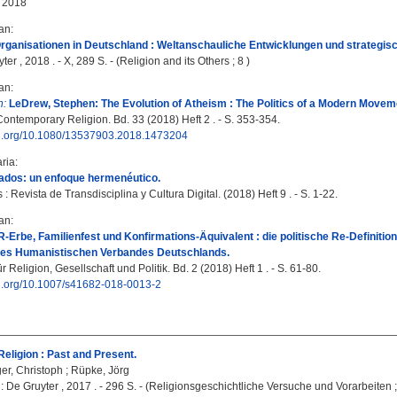
 2018
fan
:
 Organisationen in Deutschland : Weltanschauliche Entwicklungen und strateg
ter , 2018 . - X, 289 S. - (Religion and its Others ; 8 )
fan
:
n:
LeDrew, Stephen: The Evolution of Atheism : The Politics of a Modern Movem
Contemporary Religion. Bd. 33 (2018) Heft 2 . - S. 353-354.
doi.org/10.1080/13537903.2018.1473204
ria
:
ados: un enfoque hermenéutico.
 : Revista de Transdisciplina y Cultura Digital. (2018) Heft 9 . - S. 1-22.
fan
:
Erbe, Familienfest und Konfirmations-Äquivalent : die politische Re-Definitio
des Humanistischen Verbandes Deutschlands.
für Religion, Gesellschaft und Politik. Bd. 2 (2018) Heft 1 . - S. 61-80.
doi.org/10.1007/s41682-018-0013-2
eligion : Past and Present.
er, Christoph
;
Rüpke, Jörg
 : De Gruyter , 2017 . - 296 S. - (Religionsgeschichtliche Versuche und Vorarbeiten ;