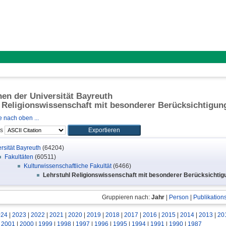
onen der Universität Bayreuth
 Religionswissenschaft mit besonderer Berücksichtigung
 nach oben ...
ls
rsität Bayreuth
(64204)
Fakultäten
(60511)
Kulturwissenschaftliche Fakultät
(6466)
Lehrstuhl Religionswissenschaft mit besonderer Berücksichtig
Gruppieren nach:
Jahr
|
Person
|
Publikation
024
|
2023
|
2022
|
2021
|
2020
|
2019
|
2018
|
2017
|
2016
|
2015
|
2014
|
2013
|
20
|
2001
|
2000
|
1999
|
1998
|
1997
|
1996
|
1995
|
1994
|
1991
|
1990
|
1987