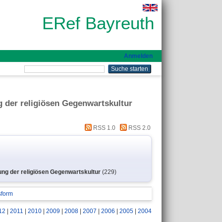
ERef Bayreuth
Anmelden
 der religiösen Gegenwartskultur
RSS 1.0
RSS 2.0
ung der religiösen Gegenwartskultur
(229)
sform
12
|
2011
|
2010
|
2009
|
2008
|
2007
|
2006
|
2005
|
2004