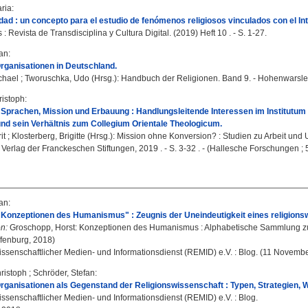
ria
:
idad : un concepto para el estudio de fenómenos religiosos vinculados con el Int
 : Revista de Transdisciplina y Cultura Digital. (2019) Heft 10 . - S. 1-27.
fan
:
Organisationen in Deutschland.
chael
;
Tworuschka, Udo
(Hrsg.): Handbuch der Religionen. Band 9. - Hohenwarsleb
ristoph
:
e Sprachen, Mission und Erbauung : Handlungsleitende Interessen im Institu
nd sein Verhältnis zum Collegium Orientale Theologicum.
it
;
Klosterberg, Brigitte
(Hrsg.): Mission ohne Konversion? : Studien zu Arbeit un
 : Verlag der Franckeschen Stiftungen, 2019 . - S. 3-32 . - (Hallesche Forschungen ; 
fan
:
onzeptionen des Humanismus" : Zeugnis der Uneindeutigkeit eines religionswi
n:
Groschopp, Horst: Konzeptionen des Humanismus : Alphabetische Sammlung z
ffenburg, 2018)
ssenschaftlicher Medien- und Informationsdienst (REMID) e.V. : Blog. (11 Novembe
ristoph
;
Schröder, Stefan
:
Organisationen als Gegenstand der Religionswissenschaft : Typen, Strategien, 
ssenschaftlicher Medien- und Informationsdienst (REMID) e.V. : Blog.