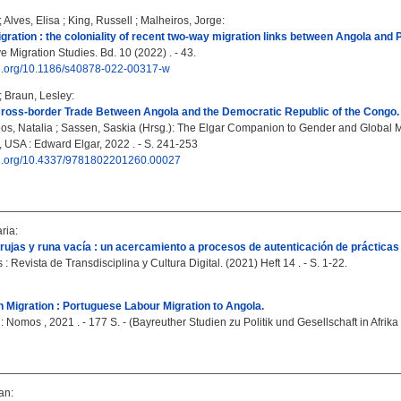
;
Alves, Elisa
;
King, Russell
;
Malheiros, Jorge
:
gration : the coloniality of recent two-way migration links between Angola and P
 Migration Studies. Bd. 10 (2022) . - 43.
doi.org/10.1186/s40878-022-00317-w
;
Braun, Lesley
:
oss-border Trade Between Angola and the Democratic Republic of the Congo.
os, Natalia
;
Sassen, Saskia
(Hrsg.): The Elgar Companion to Gender and Global 
 USA : Edward Elgar, 2022 . - S. 241-253
doi.org/10.4337/9781802201260.00027
ria
:
rujas y runa vacía : un acercamiento a procesos de autenticación de práctic
 : Revista de Transdisciplina y Cultura Digital. (2021) Heft 14 . - S. 1-22.
h Migration : Portuguese Labour Migration to Angola.
Nomos , 2021 . - 177 S. - (Bayreuther Studien zu Politik und Gesellschaft in Afrika 
fan
: