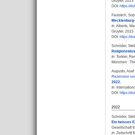
Gruyter, 2023 
DOI:
https://
Faulstich, Sop
Mecklenburg
In:
Alberts, W
Gruyter, 2023 
DOI:
https://
Schröder, Ste
Religionswiss
In:
Torkler, Re
München : Thel
Augusto, Asaf
:
Rezension vo
2022.
In:
Internationa
DOI:
https://d
2022
Schröder, Ste
Ein heisses E
Gesellschaft 
In:
Zeitschrift 