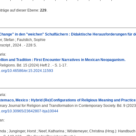
nträge auf dieser Ebene:
229
.
hange" in den "weichen" Schulfächern : Didaktische Herausforderungen für den
r, Stefan
;
Faulstich, Sophie
nscript , 2024 . - 228 S.
ria
:
bellion and Tradition : First Encounter Narratives in Mexican Neopaganism.
ligions. Bd. 15 (2024) Heft 2 . - S. 1-17.
oi.org/10.46586/er.15.2024.11593
ria
:
atemaco, Mexico : Hybrid (Re)Configurations of Religious Meaning and Practice
inary Journal for Religion and Transformation in Contemporary Society. Bd. 9 (2023)
doi.org/10.30965/23642807-bja10044
fan
:
anda
;
Junginger, Horst
;
Neef, Katharina
;
Wöstemeyer, Christina
(Hrsg.): Handbuch 