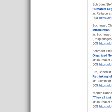
Schröder, Ste
Humanist Orga
In:
Religion and
DOI:
https://d
Bochinger, Ch
Introduction.
In:
Bochinger,
(Religionsgesc
DOI:
https://
Schröder, Ste
Organized Ne
In:
Journal of C
DOI:
https://
Erb, Benedikt
:
Rethinking Is
In:
Bulletin for
DOI:
https://d
Nieber, Hann
"They all jus
In:
Journal of M
DOI:
https://