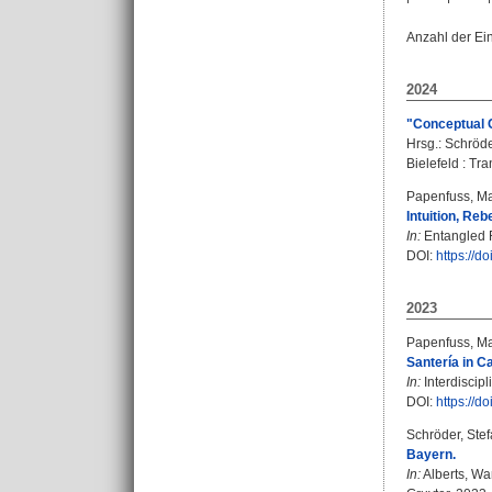
Anzahl der Ei
2024
"Conceptual C
Hrsg.:
Schröde
Bielefeld : Tra
Papenfuss, Ma
Intuition, Re
In:
Entangled Re
DOI:
https://d
2023
Papenfuss, Ma
Santería in C
In:
Interdiscipl
DOI:
https://
Schröder, Ste
Bayern.
In:
Alberts, W