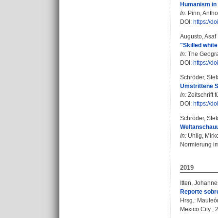
Humanism in 
In:
Pinn, Antho
DOI:
https://
Augusto, Asaf
"Skilled whit
In:
The Geograp
DOI:
https://d
Schröder, Ste
Umstrittene S
In:
Zeitschrift 
DOI:
https://d
Schröder, Ste
Weltanschauu
In:
Uhlig, Mirk
Normierung im 
2019
Itten, Johanne
Reporte sobre
Hrsg.:
Mauleón
Mexico City , 2