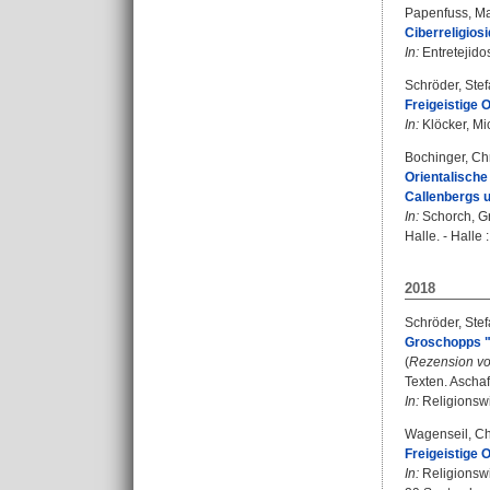
Papenfuss, Ma
Ciberreligios
In:
Entretejidos
Schröder, Ste
Freigeistige 
In:
Klöcker, Mi
Bochinger, Ch
Orientalisch
Callenbergs u
In:
Schorch, Gr
Halle. - Halle
2018
Schröder, Ste
Groschopps "K
(
Rezension vo
Texten. Ascha
In:
Religionswi
Wagenseil, Ch
Freigeistige 
In:
Religionswi