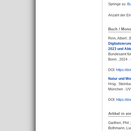
Springe zu:
Bu
Anzahl der Ei
Buch / Mono
Rinn, Albert
;
B
Digitalisieru
2023 und Abl
Bundesamt für
Bonn , 2024 . -
DOI:
https://d
Natur und Mo
Hrsg.:
Steinba
München : UVK-
DOI:
https://
Artikel in ei
Garthen, Phil
Bothmann, Lu