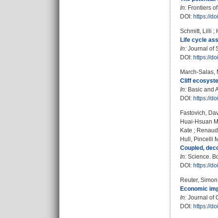
In:
Frontiers o
DOI:
https://d
Schmitt, Lilli
;
Life cycle as
In:
Journal of 
DOI:
https://
March-Salas, 
Cliff ecosyst
In:
Basic and Ap
DOI:
https://d
Fastovich, Da
Huai-Hsuan M
Kate
;
Renaudi
Hull, Pincelli 
Coupled, deco
In:
Science. Bd
DOI:
https://d
Reuter, Simon
Economic impac
In:
Journal of 
DOI:
https://d