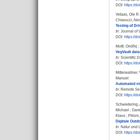
DOI:
https://d
Vetaas, Ole R.
Chiarucci, Al
Testing of Dr
In:
Journal of V
DOI:
https://d
Mottl, Ondřej
;
VegVault datas
In:
Scientific D
DOI:
https://
Mitterwallner,
Manuel
:
Automated vis
In:
Remote Sens
DOI:
https://d
Schwietering,
Michael
;
Gare
Klaus
;
Pilloni
Digitale Outd
In:
Natur und La
DOI:
https://