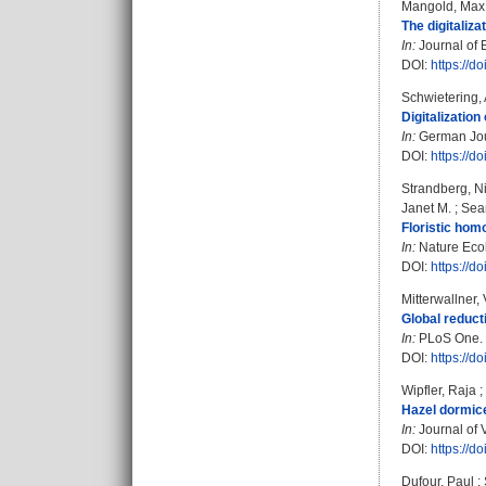
Mangold, Max
The digitaliz
In:
Journal of 
DOI:
https://d
Schwietering,
Digitalization
In:
German Jour
DOI:
https://
Strandberg, Ni
Janet M.
;
Sear
Floristic hom
In:
Nature Ecolo
DOI:
https://
Mitterwallner,
Global reduct
In:
PLoS One. B
DOI:
https://d
Wipfler, Raja
;
Hazel dormice
In:
Journal of V
DOI:
https://d
Dufour, Paul
;