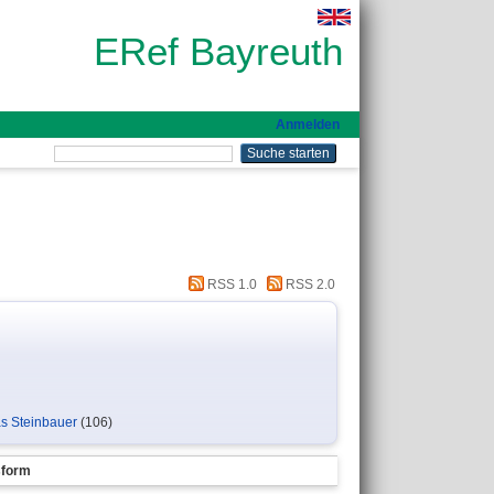
ERef Bayreuth
Anmelden
RSS 1.0
RSS 2.0
as Steinbauer
(106)
sform