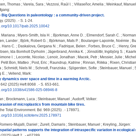
ken, Thomas
;
Varela, Sara
;
Vezzosi, Raúl I.
;
Villaseñor, Amelia
;
Weinkauf, Manuel 
lfgang
:
he Big Questions in paleontology : a community-driven project.
. (2025) . - S. 1-24.
oi.org/10.1017/pab.2025.10042
, Mariana
;
Myers-Smith, Isla H.
;
Bjorkman, Anne D.
;
Elmendorf, Sarah C.
;
Norman
en, Lander
;
Björk, Robert G.
;
Björkman, Mats P.
;
Boulanger-Lapointe, Noémie
;
Bu
. Hans C.
;
Daskalova, Gergana N.
;
Fadrique, Belen
;
Forbes, Bruce C.
;
Henry, Gre
bsen, Ida Bomholt Dyrholm
;
Jägerbrand, Annika K.
;
Jónsdóttir, Ingibjörg S.
;
Kaarle
imone I.
;
Lecomte, Nicolas
;
Lenoir, Jonathan
;
Macek, Petr
;
Messier, Julie
;
Michel
;
Petit Bon, Matteo
;
Post, Eric
;
Raundrup, Katrine
;
Rinnan, Riikka
;
Rixen, Christia
a
;
Schmidt, Niels M.
;
Schrodt, Franziska
;
Sjögersten, Sofie
;
Steinbauer, Manuel
;
g E.
;
Vellend, Mark
:
ty dynamics over space and time in a warming Arctic.
 642 (2025) Heft 8068 . - S. 653-661.
doi.org/10.1038/s41586-025-08946-8
an
;
Brockmann, Luca
;
Steinbauer, Manuel
;
Audorff, Volker
:
brasion of microplastics from mountain bike tires.
the Total Environment. Bd. 969 (2025) . - 178971.
oi.org/10.1016/j.scitotenv.2025.178971
Romero-Mujalli, Daniel
;
Zurell, Damaris
;
Steinbauer, Manuel
;
Kreyling, Jürgen
:
patial patterns supports the integration of intraspecific variation in ecological
(2025) Heft 2 . - e07289.