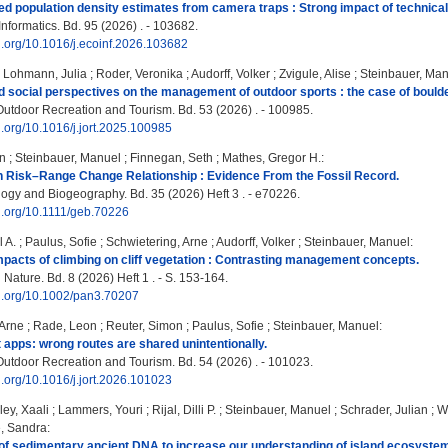
d population density estimates from camera traps : Strong impact of technical
nformatics. Bd. 95 (2026) . - 103682.
oi.org/10.1016/j.ecoinf.2026.103682
;
Lohmann, Julia
;
Roder, Veronika
;
Audorff, Volker
;
Zvigule, Alise
;
Steinbauer, Ma
d social perspectives on the management of outdoor sports : the case of bould
Outdoor Recreation and Tourism. Bd. 53 (2026) . - 100985.
oi.org/10.1016/j.jort.2025.100985
en
;
Steinbauer, Manuel
;
Finnegan, Seth
;
Mathes, Gregor H.
:
n Risk–Range Change Relationship : Evidence From the Fossil Record.
ogy and Biogeography. Bd. 35 (2026) Heft 3 . - e70226.
oi.org/10.1111/geb.70226
l A.
;
Paulus, Sofie
;
Schwietering, Arne
;
Audorff, Volker
;
Steinbauer, Manuel
:
pacts of climbing on cliff vegetation : Contrasting management concepts.
Nature. Bd. 8 (2026) Heft 1 . - S. 153-164.
oi.org/10.1002/pan3.70207
 Arne
;
Rade, Leon
;
Reuter, Simon
;
Paulus, Sofie
;
Steinbauer, Manuel
:
 apps: wrong routes are shared unintentionally.
Outdoor Recreation and Tourism. Bd. 54 (2026) . - 101023.
oi.org/10.1016/j.jort.2026.101023
ley, Xaali
;
Lammers, Youri
;
Rijal, Dilli P.
;
Steinbauer, Manuel
;
Schrader, Julian
;
We
, Sandra
:
 of sedimentary ancient DNA to increase our understanding of island ecosyste