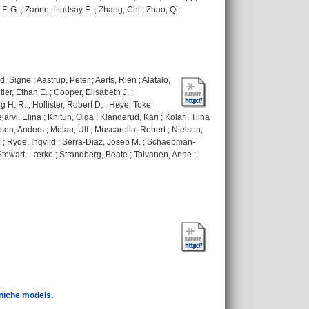
F. G.
;
Zanno, Lindsay E.
;
Zhang, Chi
;
Zhao, Qi
;
d, Signe
;
Aastrup, Peter
;
Aerts, Rien
;
Alatalo,
tler, Ethan E.
;
Cooper, Elisabeth J.
;
g H. R.
;
Hollister, Robert D.
;
Høye, Toke
järvi, Elina
;
Khitun, Olga
;
Klanderud, Kari
;
Kolari, Tiina
sen, Anders
;
Molau, Ulf
;
Muscarella, Robert
;
Nielsen,
n
;
Ryde, Ingvild
;
Serra-Diaz, Josep M.
;
Schaepman-
Stewart, Lærke
;
Strandberg, Beate
;
Tolvanen, Anne
;
 niche models.