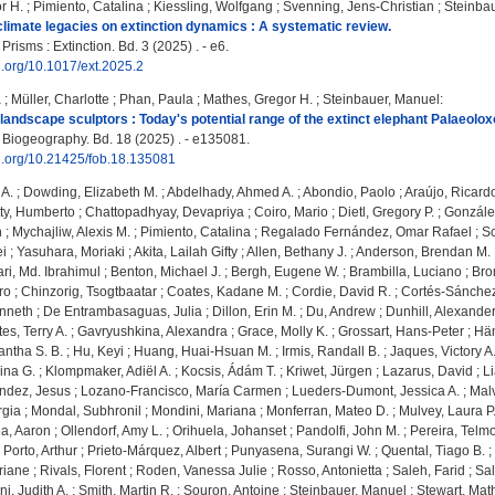
r H.
;
Pimiento, Catalina
;
Kiessling, Wolfgang
;
Svenning, Jens-Christian
;
Steinba
 climate legacies on extinction dynamics : A systematic review.
isms : Extinction. Bd. 3 (2025) . - e6.
oi.org/10.1017/ext.2025.2
a
;
Müller, Charlotte
;
Phan, Paula
;
Mathes, Gregor H.
;
Steinbauer, Manuel
:
 landscape sculptors : Today's potential range of the extinct elephant Palaeolo
f Biogeography. Bd. 18 (2025) . - e135081.
oi.org/10.21425/fob.18.135081
 A.
;
Dowding, Elizabeth M.
;
Abdelhady, Ahmed A.
;
Abondio, Paolo
;
Araújo, Ricard
tty, Humberto
;
Chattopadhyay, Devapriya
;
Coiro, Mario
;
Dietl, Gregory P.
;
Gonzále
n
;
Mychajliw, Alexis M.
;
Pimiento, Catalina
;
Regalado Fernández, Omar Rafael
;
Sc
i
;
Yasuhara, Moriaki
;
Akita, Lailah Gifty
;
Allen, Bethany J.
;
Anderson, Brendan M.
ri, Md. Ibrahimul
;
Benton, Michael J.
;
Bergh, Eugene W.
;
Brambilla, Luciano
;
Bro
ro
;
Chinzorig, Tsogtbaatar
;
Coates, Kadane M.
;
Cordie, David R.
;
Cortés-Sánchez
nneth
;
De Entrambasaguas, Julia
;
Dillon, Erin M.
;
Du, Andrew
;
Dunhill, Alexande
es, Terry A.
;
Gavryushkina, Alexandra
;
Grace, Molly K.
;
Grossart, Hans-Peter
;
Hän
ntha S. B.
;
Hu, Keyi
;
Huang, Huai-Hsuan M.
;
Irmis, Randall B.
;
Jaques, Victory A.
ina G.
;
Klompmaker, Adiël A.
;
Kocsis, Ádám T.
;
Kriwet, Jürgen
;
Lazarus, David
;
L
ndez, Jesus
;
Lozano-Francisco, María Carmen
;
Lueders-Dumont, Jessica A.
;
Mal
rgia
;
Mondal, Subhronil
;
Mondini, Mariana
;
Monferran, Mateo D.
;
Mulvey, Laura P.
a, Aaron
;
Ollendorf, Amy L.
;
Orihuela, Johanset
;
Pandolfi, John M.
;
Pereira, Telm
;
Porto, Arthur
;
Prieto-Márquez, Albert
;
Punyasena, Surangi W.
;
Quental, Tiago B.
;
riane
;
Rivals, Florent
;
Roden, Vanessa Julie
;
Rosso, Antonietta
;
Saleh, Farid
;
Sal
ni, Judith A.
;
Smith, Martin R.
;
Souron, Antoine
;
Steinbauer, Manuel
;
Stewart, Ma