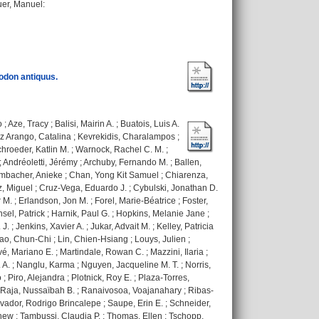
uer, Manuel
:
xodon antiquus.
o
;
Aze, Tracy
;
Balisi, Mairin A.
;
Buatois, Luis A.
z Arango, Catalina
;
Kevrekidis, Charalampos
;
hroeder, Katlin M.
;
Warnock, Rachel C. M.
;
;
Andréoletti, Jérémy
;
Archuby, Fernando M.
;
Ballen,
mbacher, Anieke
;
Chan, Yong Kit Samuel
;
Chiarenza,
, Miguel
;
Cruz-Vega, Eduardo J.
;
Cybulski, Jonathan D.
r M.
;
Erlandson, Jon M.
;
Forel, Marie-Béatrice
;
Foster,
sel, Patrick
;
Harnik, Paul G.
;
Hopkins, Melanie Jane
;
 J.
;
Jenkins, Xavier A.
;
Jukar, Advait M.
;
Kelley, Patricia
iao, Chun-Chi
;
Lin, Chien-Hsiang
;
Louys, Julien
;
vé, Mariano E.
;
Martindale, Rowan C.
;
Mazzini, Ilaria
;
 A.
;
Nanglu, Karma
;
Nguyen, Jacqueline M. T.
;
Norris,
o
;
Piro, Alejandra
;
Plotnick, Roy E.
;
Plaza-Torres,
Raja, Nussaïbah B.
;
Ranaivosoa, Voajanahary
;
Ribas-
vador, Rodrigo Brincalepe
;
Saupe, Erin E.
;
Schneider,
thew
;
Tambussi, Claudia P.
;
Thomas, Ellen
;
Tschopp,