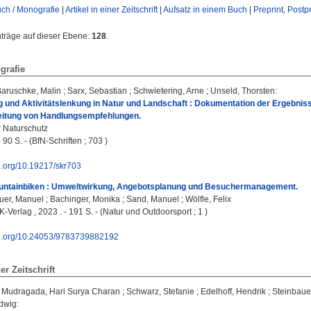
ch / Monografie
|
Artikel in einer Zeitschrift
|
Aufsatz in einem Buch
|
Preprint, Postpr
nträge auf dieser Ebene:
128
.
grafie
aruschke, Malin
;
Sarx, Sebastian
;
Schwietering, Arne
;
Unseld, Thorsten
:
ng und Aktivitätslenkung in Natur und Landschaft : Dokumentation der Ergebn
eitung von Handlungsempfehlungen.
 Naturschutz
 90 S. - (BfN-Schriften ; 703 )
oi.org/10.19217/skr703
untainbiken : Umweltwirkung, Angebotsplanung und Besuchermanagement.
uer, Manuel
;
Bachinger, Monika
;
Sand, Manuel
;
Wölfle, Felix
Verlag , 2023 . - 191 S. - (Natur und Outdoorsport ; 1 )
doi.org/10.24053/9783739882192
ner Zeitschrift
;
Mudragada, Hari Surya Charan
;
Schwarz, Stefanie
;
Edelhoff, Hendrik
;
Steinbaue
dwig
: