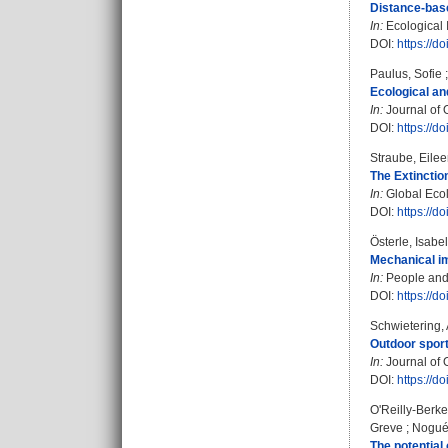
Distance-base
In:
Ecological I
DOI:
https://d
Paulus, Sofie
Ecological an
In:
Journal of 
DOI:
https://d
Straube, Eile
The Extinctio
In:
Global Ecol
DOI:
https://d
Österle, Isabel
Mechanical im
In:
People and 
DOI:
https://d
Schwietering,
Outdoor sport
In:
Journal of 
DOI:
https://d
O'Reilly-Berke
Greve
;
Nogué
The potential