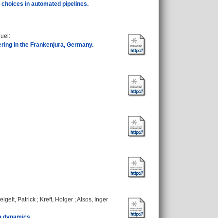
 choices in automated pipelines.
nuel
:
ering in the Frankenjura, Germany.
igelt, Patrick
;
Kreft, Holger
;
Alsos, Inger
m dynamics.