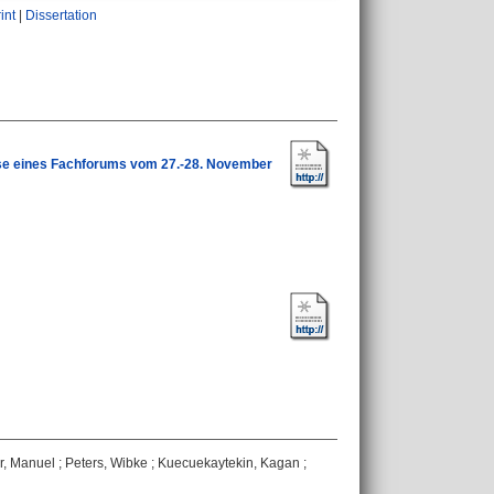
int
|
Dissertation
isse eines Fachforums vom 27.-28. November
r, Manuel
;
Peters, Wibke
;
Kuecuekaytekin, Kagan
;