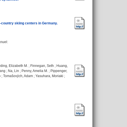
-country skiing centers in Germany.
anuel
:
ing, Elizabeth M.
;
Finnegan, Seth
;
Huang,
iang
;
Na, Lin
;
Penny, Amelia M.
;
Pippenger,
o
;
Tomašových, Adam
;
Yasuhara, Moriaki
;