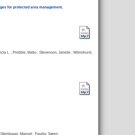
lenges for protected area management.
ricia L.
;
Prebble, Matiu
;
Stevenson, Janelle
;
Wilmshurst,
;
Steinbauer, Manuel
;
Faurby, Søren
: