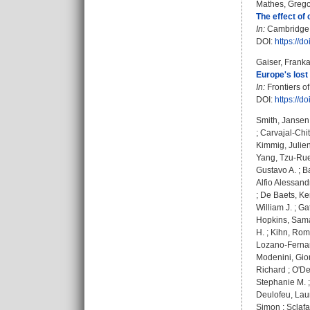
Mathes, Grego
The effect of
In:
Cambridge Pr
DOI:
https://d
Gaiser, Frank
Europe's lost
In:
Frontiers o
DOI:
https://d
Smith, Jansen
;
Carvajal-Chi
Kimmig, Julie
Yang, Tzu-Rue
Gustavo A.
;
Ba
Alfio Alessand
;
De Baets, Ke
William J.
;
Gat
Hopkins, Sama
H.
;
Kihn, Rom
Lozano-Ferna
Modenini, Gio
Richard
;
O'De
Stephanie M.
Deulofeu, Lau
Simon
;
Sclafa