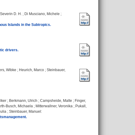
, Severin D. H.
;
Di Musciano, Michele
;
ous Islands in the Subtropics.
tic drivers.
ers, Wibke
;
Heurich, Marco
;
Steinbauer,
lker
;
Berkmann, Ulrich
;
Campsheide, Malte
;
Finger,
rth-Busch, Michaela
;
Mitterwallner, Veronika
;
Pukall,
Julia
;
Steinbauer, Manuel
:
tätsmanagement.