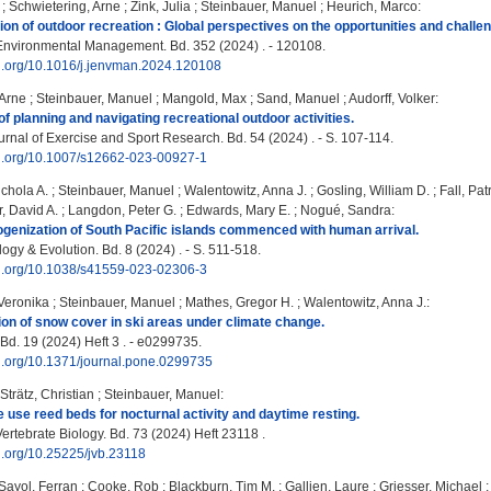
;
Schwietering, Arne
;
Zink, Julia
;
Steinbauer, Manuel
;
Heurich, Marco
:
ation of outdoor recreation : Global perspectives on the opportunities and chal
Environmental Management. Bd. 352 (2024) . - 120108.
oi.org/10.1016/j.jenvman.2024.120108
 Arne
;
Steinbauer, Manuel
;
Mangold, Max
;
Sand, Manuel
;
Audorff, Volker
:
 of planning and navigating recreational outdoor activities.
nal of Exercise and Sport Research. Bd. 54 (2024) . - S. 107-114.
doi.org/10.1007/s12662-023-00927-1
chola A.
;
Steinbauer, Manuel
;
Walentowitz, Anna J.
;
Gosling, William D.
;
Fall, Pat
, David A.
;
Langdon, Peter G.
;
Edwards, Mary E.
;
Nogué, Sandra
:
ogenization of South Pacific islands commenced with human arrival.
gy & Evolution. Bd. 8 (2024) . - S. 511-518.
doi.org/10.1038/s41559-023-02306-3
 Veronika
;
Steinbauer, Manuel
;
Mathes, Gregor H.
;
Walentowitz, Anna J.
:
ion of snow cover in ski areas under climate change.
d. 19 (2024) Heft 3 . - e0299735.
oi.org/10.1371/journal.pone.0299735
Strätz, Christian
;
Steinbauer, Manuel
:
 use reed beds for nocturnal activity and daytime resting.
ertebrate Biology. Bd. 73 (2024) Heft 23118 .
oi.org/10.25225/jvb.23118
Sayol, Ferran
;
Cooke, Rob
;
Blackburn, Tim M.
;
Gallien, Laure
;
Griesser, Michael