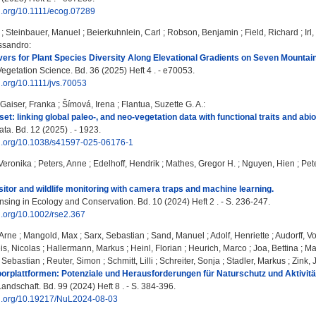
oi.org/10.1111/ecog.07289
;
Steinbauer, Manuel
;
Beierkuhnlein, Carl
;
Robson, Benjamin
;
Field, Richard
;
Irl
essandro
:
ivers for Plant Species Diversity Along Elevational Gradients on Seven Mountain
egetation Science. Bd. 36 (2025) Heft 4 . - e70053.
oi.org/10.1111/jvs.70053
Gaiser, Franka
;
Šímová, Irena
;
Flantua, Suzette G. A.
:
et: linking global paleo-, and neo-vegetation data with functional traits and abio
ata. Bd. 12 (2025) . - 1923.
doi.org/10.1038/s41597-025-06176-1
 Veronika
;
Peters, Anne
;
Edelhoff, Hendrik
;
Mathes, Gregor H.
;
Nguyen, Hien
;
Pet
itor and wildlife monitoring with camera traps and machine learning.
ing in Ecology and Conservation. Bd. 10 (2024) Heft 2 . - S. 236-247.
oi.org/10.1002/rse2.367
 Arne
;
Mangold, Max
;
Sarx, Sebastian
;
Sand, Manuel
;
Adolf, Henriette
;
Audorff, Vo
is, Nicolas
;
Hallermann, Markus
;
Heinl, Florian
;
Heurich, Marco
;
Joa, Bettina
;
Ma
, Sebastian
;
Reuter, Simon
;
Schmitt, Lilli
;
Schreiter, Sonja
;
Stadler, Markus
;
Zink, 
oorplattformen: Potenziale und Herausforderungen für Naturschutz und Aktivi
ndschaft. Bd. 99 (2024) Heft 8 . - S. 384-396.
doi.org/10.19217/NuL2024-08-03