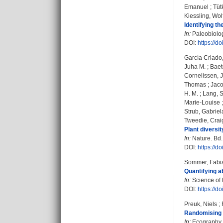
Emanuel
;
Tüt
Kiessling, Wo
Identifying t
In:
Paleobiology
DOI:
https://d
García Criado
Juha M.
;
Baet
Cornelissen, J
Thomas
;
Jaco
H. M.
;
Lang, S
Marie-Louise
Strub, Gabriel
Tweedie, Crai
Plant diversi
In:
Nature. Bd.
DOI:
https://
Sommer, Fabi
Quantifying a
In:
Science of 
DOI:
https://d
Preuk, Niels
;
Randomising s
In:
Ecography. 