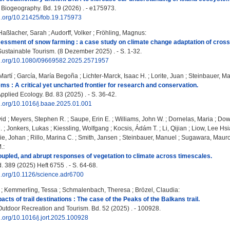
f Biogeography. Bd. 19 (2026) . - e175973.
oi.org/10.21425/fob.19.175973
Haßlacher, Sarah
;
Audorff, Volker
;
Fröhling, Magnus
:
sessment of snow farming : a case study on climate change adaptation of cross
Sustainable Tourism. (8 Dezember 2025) . - S. 1-32.
doi.org/10.1080/09669582.2025.2571957
Martí
;
García, María Begoña
;
Lichter-Marck, Isaac H.
;
Lorite, Juan
;
Steinbauer, M
ems : A critical yet uncharted frontier for research and conservation.
plied Ecology. Bd. 83 (2025) . - S. 36-42.
oi.org/10.1016/j.baae.2025.01.001
vid
;
Meyers, Stephen R.
;
Saupe, Erin E.
;
Williams, John W.
;
Dornelas, Maria
;
Dowd
.
;
Jonkers, Lukas
;
Kiessling, Wolfgang
;
Kocsis, Ádám T.
;
Li, Qijian
;
Liow, Lee Hs
e, Johan
;
Rillo, Marina C.
;
Smith, Jansen
;
Steinbauer, Manuel
;
Sugawara, Maur
M.
:
upled, and abrupt responses of vegetation to climate across timescales.
. 389 (2025) Heft 6755 . - S. 64-68.
oi.org/10.1126/science.adr6700
;
Kemmerling, Tessa
;
Schmalenbach, Theresa
;
Brözel, Claudia
:
ts of trail destinations : The case of the Peaks of the Balkans trail.
Outdoor Recreation and Tourism. Bd. 52 (2025) . - 100928.
oi.org/10.1016/j.jort.2025.100928