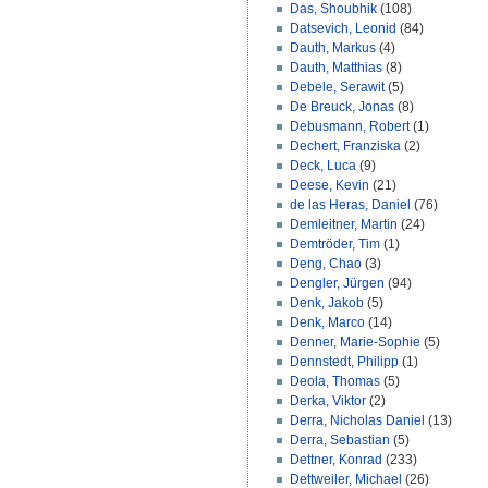
Das, Shoubhik
(108)
Datsevich, Leonid
(84)
Dauth, Markus
(4)
Dauth, Matthias
(8)
Debele, Serawit
(5)
De Breuck, Jonas
(8)
Debusmann, Robert
(1)
Dechert, Franziska
(2)
Deck, Luca
(9)
Deese, Kevin
(21)
de las Heras, Daniel
(76)
Demleitner, Martin
(24)
Demtröder, Tim
(1)
Deng, Chao
(3)
Dengler, Jürgen
(94)
Denk, Jakob
(5)
Denk, Marco
(14)
Denner, Marie-Sophie
(5)
Dennstedt, Philipp
(1)
Deola, Thomas
(5)
Derka, Viktor
(2)
Derra, Nicholas Daniel
(13)
Derra, Sebastian
(5)
Dettner, Konrad
(233)
Dettweiler, Michael
(26)