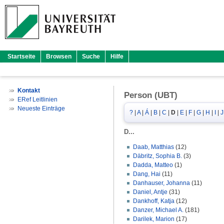
Startseite
Browsen
Suche
Hilfe
Kontakt
Person (UBT)
ERef Leitlinien
Neueste Einträge
?
|
A
|
Á
|
B
|
C
|
D
|
E
|
F
|
G
|
H
|
I
|
J
D...
Daab, Matthias
(12)
Däbritz, Sophia B.
(3)
Dadda, Matteo
(1)
Dang, Hai
(11)
Danhauser, Johanna
(11)
Daniel, Antje
(31)
Dankhoff, Katja
(12)
Danzer, Michael A.
(181)
Darilek, Marion
(17)