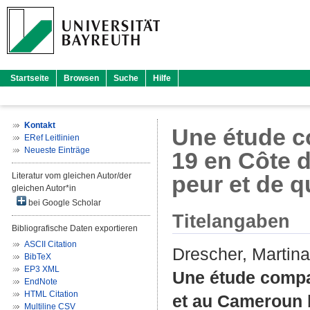
Startseite
Browsen
Suche
Hilfe
Kontakt
Une étude c
ERef Leitlinien
Neueste Einträge
19 en Côte 
Literatur vom gleichen Autor/der
peur et de 
gleichen Autor*in
bei Google Scholar
Titelangaben
Bibliografische Daten exportieren
ASCII Citation
Drescher, Martina
BibTeX
EP3 XML
Une étude compar
EndNote
HTML Citation
et au Cameroun 
Multiline CSV