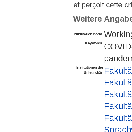
et perçoit cette c
Weitere Angab
Workin
Publikationsform:
Keywords:
COVID-1
pandem
Institutionen der
Fakultä
Universität:
Fakultä
Fakultä
Fakultä
Fakultä
Sprach