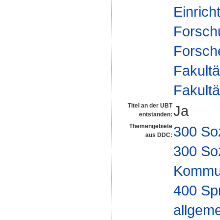
Einrich
Forsch
Forsch
Fakultä
Fakultä
Titel an der UBT
Ja
entstanden:
Themengebiete
300 So
aus DDC:
300 So
Kommun
400 Sp
allgeme