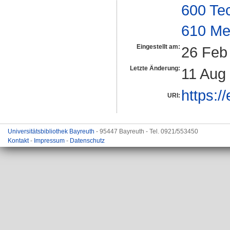
600 Te
610 Me
Eingestellt am:
26 Feb
Letzte Änderung:
11 Aug
https:/
URI:
Universitätsbibliothek Bayreuth
- 95447 Bayreuth - Tel. 0921/553450
Kontakt
-
Impressum
-
Datenschutz