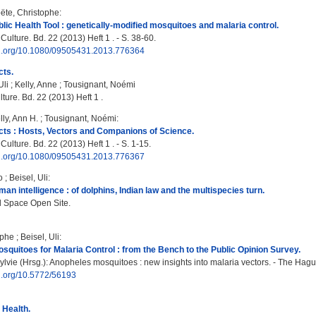
ëte, Christophe
:
blic Health Tool : genetically-modified mosquitoes and malaria control.
ulture. Bd. 22 (2013) Heft 1 . - S. 38-60.
doi.org/10.1080/09505431.2013.776364
cts.
Uli
;
Kelly, Anne
;
Tousignant, Noémi
ture. Bd. 22 (2013) Heft 1 .
lly, Ann H.
;
Tousignant, Noémi
:
ts : Hosts, Vectors and Companions of Science.
ulture. Bd. 22 (2013) Heft 1 . - S. 1-15.
doi.org/10.1080/09505431.2013.776367
o
;
Beisel, Uli
:
an intelligence : of dolphins, Indian law and the multispecies turn.
 Space Open Site.
ophe
;
Beisel, Uli
:
squitoes for Malaria Control : from the Bench to the Public Opinion Survey.
ylvie
(Hrsg.): Anopheles mosquitoes : new insights into malaria vectors. - The Hagu
oi.org/10.5772/56193
 Health.