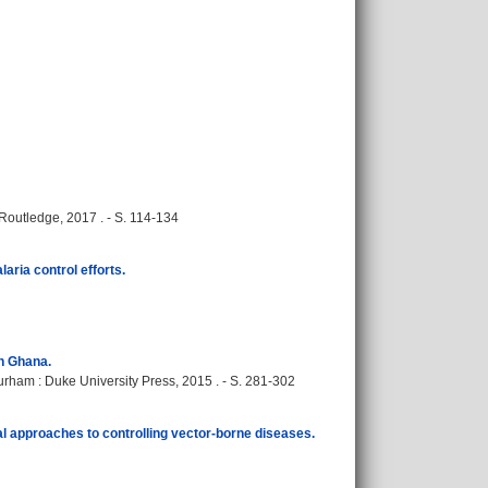
Routledge, 2017 . - S. 114-134
aria control efforts.
in Ghana.
urham : Duke University Press, 2015 . - S. 281-302
al approaches to controlling vector-borne diseases.