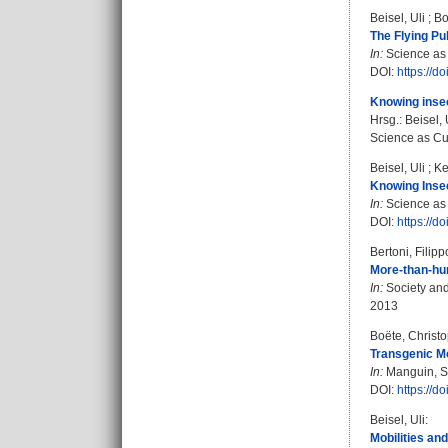
Beisel, Uli
;
Bo
The Flying Pu
In:
Science as C
DOI:
https://
Knowing inse
Hrsg.:
Beisel, 
Science as Cul
Beisel, Uli
;
Ke
Knowing Insec
In:
Science as C
DOI:
https://
Bertoni, Filipp
More-than-hum
In:
Society and
2013
Boëte, Christ
Transgenic Mo
In:
Manguin, S
DOI:
https://d
Beisel, Uli
:
Mobilities and