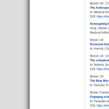
Beisel, Uli
;
Ch
The Anthropol
In:
Medical Anth
DOI:
https://
Reimagining Ma
Hrsg.:
Beisel, 
Medical Anthro
Beisel, Uli
:
Resistant bod
In:
Herrick, Cl
Beisel, Uli
;
Um
The complexiti
In:
Malaria Jour
DOI:
https://d
Beisel, Uli
:
The Blue Warr
In:
Geissler, P
Boëte, Christ
Engaging scie
In:
Parasites & 
DOI:
https://d