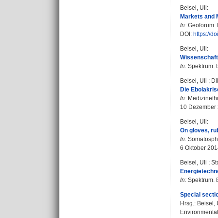
Beisel, Uli
:
Markets and M
In:
Geoforum. B
DOI:
https://d
Beisel, Uli
:
Wissenschafts
In:
Spektrum. Bd
Beisel, Uli
;
Di
Die Ebolakris
In:
Medizinethn
10 Dezember
Beisel, Uli
:
On gloves, ru
In:
Somatosph
6 Oktober 201
Beisel, Uli
;
St
Energietechno
In:
Spektrum. Bd
Special sectio
Hrsg.:
Beisel, 
Environmental 