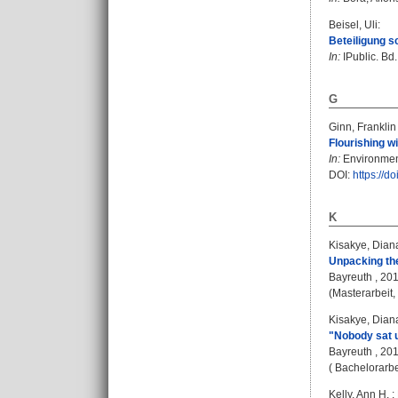
Beisel, Uli
:
Beteiligung s
In:
IPublic. Bd.
G
Ginn, Franklin
Flourishing w
In:
Environment
DOI:
https://
K
Kisakye, Dian
Unpacking the
Bayreuth , 2019
(Masterarbeit,
Kisakye, Dian
"Nobody sat u
Bayreuth , 2017
( Bachelorarbe
Kelly, Ann H.
;