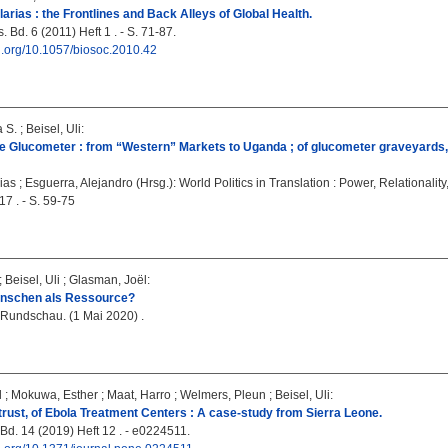
arias : the Frontlines and Back Alleys of Global Health.
. Bd. 6 (2011) Heft 1 . - S. 71-87.
oi.org/10.1057/biosoc.2010.42
a S.
;
Beisel, Uli
:
he Glucometer : from “Western” Markets to Uganda ; of glucometer graveyards, mi
ias
;
Esguerra, Alejandro
(Hrsg.): World Politics in Translation : Power, Relationali
7 . - S. 59-75
;
Beisel, Uli
;
Glasman, Joël
:
nschen als Ressource?
 Rundschau. (1 Mai 2020) .
l
;
Mokuwa, Esther
;
Maat, Harro
;
Welmers, Pleun
;
Beisel, Uli
:
strust, of Ebola Treatment Centers : A case-study from Sierra Leone.
d. 14 (2019) Heft 12 . - e0224511.