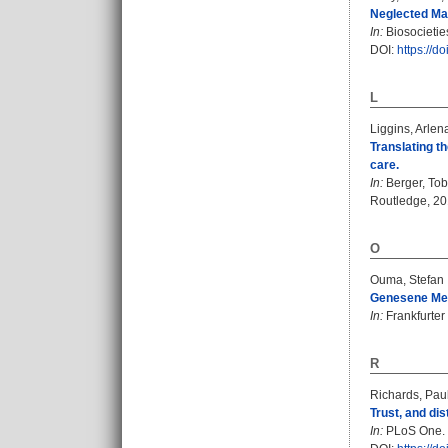
Neglected Mal
In:
Biosocieties
DOI:
https://d
L
Liggins, Arlen
Translating t
care.
In:
Berger, Tob
Routledge, 201
O
Ouma, Stefan
Genesene Me
In:
Frankfurter
R
Richards, Pau
Trust, and di
In:
PLoS One. B