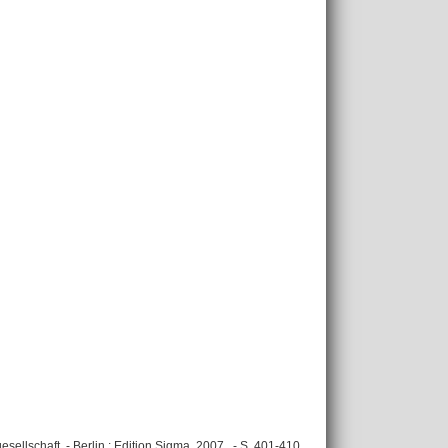
ellschaft. - Berlin : Edition Sigma, 2007 . - S. 401-410