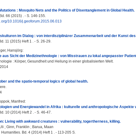
utations : Mosquito Nets and the Politics of Disentanglement in Global Health.
d. 66 (2015) . - S. 146-155.
oi.org/10.1016/j.geoforum.2015.06.013
kulturen im Dialog : von interdisziplinärer Zusammenarbeit und der Kunst de
. 11 (2015) Heft 1 . - S. 26-29.
lger, Hansjörg
:
e aus Sicht der Medizinethnologie : von Misstrauen zu lokal angepasster Patie
ologie : Körper, Gesundheit und Heilung in einer globalisierten Welt.
 2014
bber and the spatio-temporal logics of global health.
ere.
4
oppok, Manfred
:
logien und Energiewandel in Afrika : kulturelle und anthropologische Aspekte 
. 10 (2014) Heft 2 . - S. 46-47.
n: Living with awkward creatures : vulnerability, togertherness, killing.
Uli
;
Ginn, Franklin
;
Barua, Maan
Humanities. Bd. 4 (2014) Heft 1 . - 113-205 S.