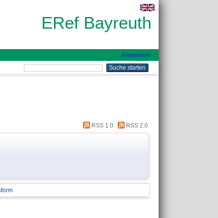
ERef Bayreuth
Anmelden
RSS 1.0
RSS 2.0
sform