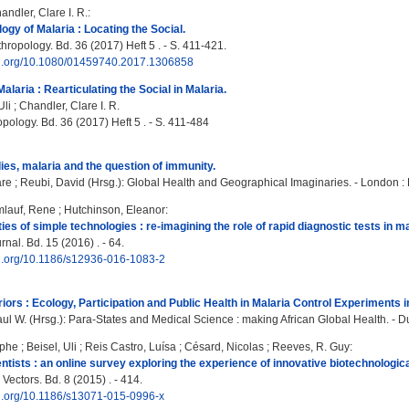
andler, Clare I. R.
:
ogy of Malaria : Locating the Social.
ropology. Bd. 36 (2017) Heft 5 . - S. 411-421.
doi.org/10.1080/01459740.2017.1306858
laria : Rearticulating the Social in Malaria.
Uli
;
Chandler, Clare I. R.
pology. Bd. 36 (2017) Heft 5 . - S. 411-484
ies, malaria and the question of immunity.
are
;
Reubi, David
(Hrsg.): Global Health and Geographical Imaginaries. - London : 
lauf, Rene
;
Hutchinson, Eleanor
:
es of simple technologies : re-imagining the role of rapid diagnostic tests in mal
nal. Bd. 15 (2016) . - 64.
oi.org/10.1186/s12936-016-1083-2
iors : Ecology, Participation and Public Health in Malaria Control Experiments 
aul W.
(Hrsg.): Para-States and Medical Science : making African Global Health. - D
ophe
;
Beisel, Uli
;
Reis Castro, Luísa
;
Césard, Nicolas
;
Reeves, R. Guy
:
ntists : an online survey exploring the experience of innovative biotechnologic
Vectors. Bd. 8 (2015) . - 414.
oi.org/10.1186/s13071-015-0996-x