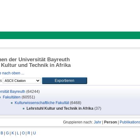
onen der Universität Bayreuth
 Kultur und Technik in Afrika
 nach oben ...
ls
rsität Bayreuth
(64244)
Fakultäten
(60551)
Kulturwissenschaftliche Fakultät
(6468)
Lehrstuhl Kultur und Technik in Afrika
(37)
Gruppieren nach:
Jahr
|
Person
|
Publikation
|
B
|
G
|
K
|
L
|
O
|
R
|
U