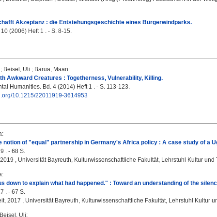
chafft Akzeptanz : die Entstehungsgeschichte eines Bürgerwindparks.
 10 (2006) Heft 1 . - S. 8-15.
;
Beisel, Uli
;
Barua, Maan
:
ith Awkward Creatures : Togetherness, Vulnerability, Killing.
al Humanities. Bd. 4 (2014) Heft 1 . - S. 113-123.
doi.org/10.1215/22011919-3614953
a
:
 notion of "equal" partnership in Germany's Africa policy : A case study of a
 . - 68 S.
 2019 , Universität Bayreuth, Kulturwissenschaftliche Fakultät, Lehrstuhl Kultur und 
a
:
s down to explain what had happened." : Toward an understanding of the sile
 . - 67 S.
it, 2017 , Universität Bayreuth, Kulturwissenschaftliche Fakultät, Lehrstuhl Kultur un
Beisel, Uli
: