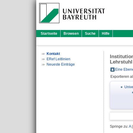
Startseite
Browsen
Suche
Hilfe
Kontakt
Instituti
ERef Leitlinien
Lehrstuhl
Neueste Einträge
Eine Ebene
Exportieren a
Unive
Springe zu:
A