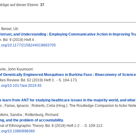
nträge auf dieser Ebene:
37
.
;
Beisel, Uli
:
istrust, and Understanding : Employing Communicative Action in Improving Trus
Bd. 9 (2019) Heft 4 .
doi.org/10.1177/2158244019893705
nle, John Kuumuori
:
f Genetically Engineered Mosquitoes in Burkina Faso : Bioeconomy of Science,
ies Review. Bd. 62 (2019) Heft 3 . - S. 164-173.
oi.org/10.1017/asr.2019.45
 learn from ANT for studying healthcare issues in the majority world, and what
rs
;
Farias, Ignacio
;
Roberts, Celia
(Hrsg.): The Routledge Companion to Actor-Netwo
lkins, Sandra
;
Rottenburg, Richard
:
ing, and the problem of accountability.
l of Ethnographic Theory. Bd. 8 (2018) Heft 1-2 . - S. 109-113.
oi.org/10.1086/698360