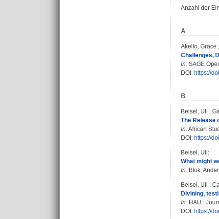
Anzahl der Ei
A
Akello, Grace
Challenges, D
In:
SAGE Open. 
DOI:
https://
B
Beisel, Uli
;
Ga
The Release o
In:
African Stud
DOI:
https://d
Beisel, Uli
:
What might we
In:
Blok, Ande
Beisel, Uli
;
Ca
Divining, test
In:
HAU : Journa
DOI:
https://d