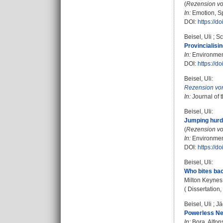
(
Rezension vo
In:
Emotion, Sp
DOI:
https://d
Beisel, Uli
;
Sc
Provincialisi
In:
Environment
DOI:
https://d
Beisel, Uli
:
Rezension vo
In:
Journal of t
Beisel, Uli
:
Jumping hurd
(
Rezension vo
In:
Environment
DOI:
https://d
Beisel, Uli
:
Who bites back
Milton Keynes
( Dissertation
Beisel, Uli
;
Jä
Powerless Ne
In:
Bora, Alfon