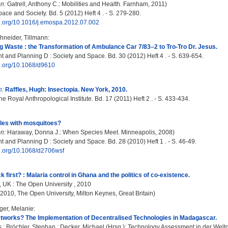
n:
Gatrell, Anthony C.: Mobilities and Health. Farnham, 2011)
ace and Society. Bd. 5 (2012) Heft 4 . - S. 279-280.
oi.org/10.1016/j.emospa.2012.07.002
hneider, Tillmann
:
ng Waste : the Transformation of Ambulance Car 7/83–2 to Tro-Tro Dr. Jesus.
 and Planning D : Society and Space. Bd. 30 (2012) Heft 4 . - S. 639-654.
oi.org/10.1068/d9610
n:
Raffles, Hugh: Insectopia. New York, 2010.
he Royal Anthropological Institute. Bd. 17 (2011) Heft 2 . - S. 433-434.
les with mosquitoes?
n:
Haraway, Donna J.: When Species Meet. Minneapolis, 2008)
 and Planning D : Society and Space. Bd. 28 (2010) Heft 1 . - S. 46-49.
oi.org/10.1068/d2706wsf
 first? : Malaria control in Ghana and the politics of co-existence.
, UK : The Open University , 2010
, 2010, The Open University, Milton Keynes, Great Britain)
ger, Melanie
:
tworks? The Implementation of Decentralised Technologies in Madagascar.
s
;
Bröchler, Stephan
;
Decker, Michael
(Hrsg.): Technology Assessment in der Weltges