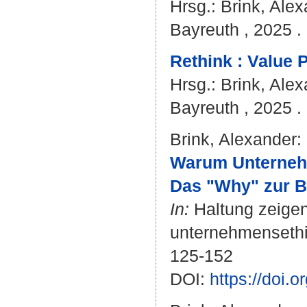
Hrsg.:
Brink, Ale
Bayreuth , 2025 . 
Rethink : Value 
Hrsg.:
Brink, Ale
Bayreuth , 2025 . 
Brink, Alexander
:
Warum Unterneh
Das "Why" zur B
In:
Haltung zeigen
unternehmensethi
125-152
DOI:
https://doi