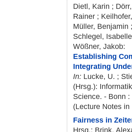
Dietl, Karin
;
Dörr
Rainer
;
Keilhofer
Müller, Benjamin
Schlegel, Isabelle
Wößner, Jakob
:
Establishing Com
Integrating Unde
In:
Lucke, U.
;
Sti
(Hrsg.): Informat
Science. - Bonn : 
(Lecture Notes in 
Fairness in Zeite
Hrsg.:
Brink, Ale