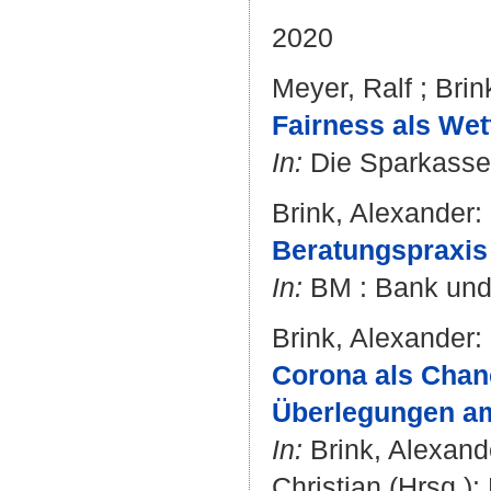
2020
Meyer, Ralf
;
Brin
Fairness als Wet
In:
Die Sparkassen
Brink, Alexander
:
Beratungspraxis 
In:
BM : Bank und M
Brink, Alexander
:
Corona als Chanc
Überlegungen am
In:
Brink, Alexand
Christian
(Hrsg.):