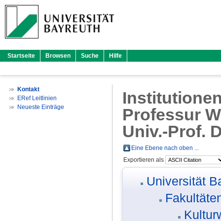
Startseite
Browsen
Suche
Hilfe
Kontakt
Institutione
ERef Leitlinien
Neueste Einträge
Professur W
Univ.-Prof. 
Eine Ebene nach oben ...
Exportieren als
Universität B
Fakultäte
Kultur