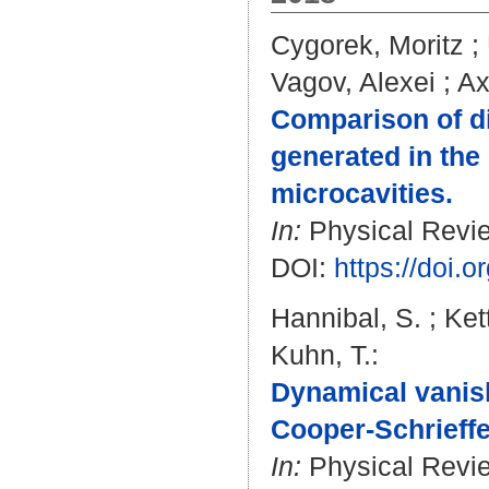
Cygorek, Moritz
;
Vagov, Alexei
;
Ax
Comparison of di
generated in the
microcavities.
In:
Physical Review
DOI:
https://doi
Hannibal, S.
;
Ket
Kuhn, T.
:
Dynamical vanish
Cooper-Schrieffe
In:
Physical Review