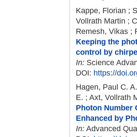
Kappe, Florian
;
S
Vollrath Martin
;
C
Remesh, Vikas
;
Keeping the phot
control by chirp
In:
Science Advanc
DOI:
https://doi.
Hagen, Paul C. A
E.
;
Axt, Vollrath 
Photon Number C
Enhanced by Ph
In:
Advanced Quant