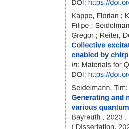
DOI:
https://doi.
Kappe, Florian
;
K
Filipe
;
Seidelman
Gregor
;
Reiter, D
Collective excita
enabled by chirp
In:
Materials for Q
DOI:
https://doi.
Seidelmann, Tim
:
Generating and ma
various quantum 
Bayreuth , 2023 . 
( Dissertation, 20