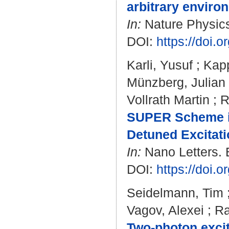
arbitrary enviro
In:
Nature Physics.
DOI:
https://doi.
Karli, Yusuf
;
Kapp
Münzberg, Julian
Vollrath Martin
;
R
SUPER Scheme in
Detuned Excitati
In:
Nano Letters. B
DOI:
https://doi.
Seidelmann, Tim
Vagov, Alexei
;
Ra
Two-photon excit