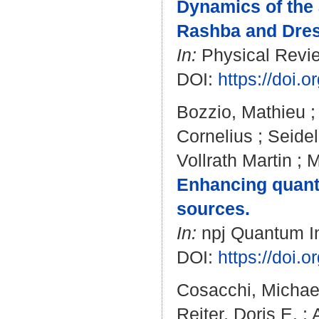
Dynamics of the
Rashba and Dress
In:
Physical Revie
DOI:
https://doi
Bozzio, Mathieu
Cornelius
;
Seide
Vollrath Martin
;
M
Enhancing quant
sources.
In:
npj Quantum Inf
DOI:
https://doi.
Cosacchi, Michae
Reiter, Doris E.
;