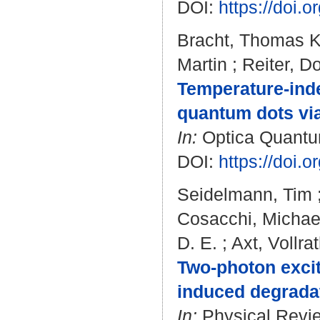
DOI:
https://doi.
Bracht, Thomas K
Martin
;
Reiter, Do
Temperature-ind
quantum dots vi
In:
Optica Quantum.
DOI:
https://doi
Seidelmann, Tim
Cosacchi, Michae
D. E.
;
Axt, Vollra
Two-photon excit
induced degradat
In:
Physical Revie