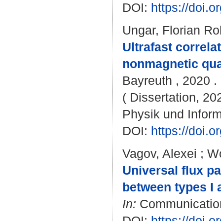
DOI:
https://doi.
Ungar, Florian Ro
Ultrafast correl
nonmagnetic qua
Bayreuth , 2020 . 
( Dissertation, 20
Physik und Informa
DOI:
https://doi
Vagov, Alexei
;
Wo
Universal flux p
between types I a
In:
Communications
DOI:
https://doi.