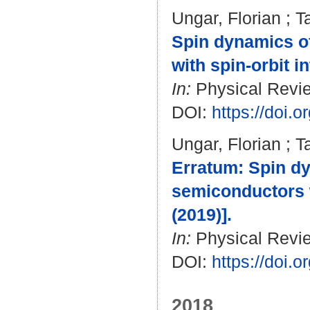
Ungar, Florian
;
T
Spin dynamics of
with spin-orbit in
In:
Physical Revie
DOI:
https://doi
Ungar, Florian
;
T
Erratum: Spin dy
semiconductors w
(2019)].
In:
Physical Revie
DOI:
https://doi
2018