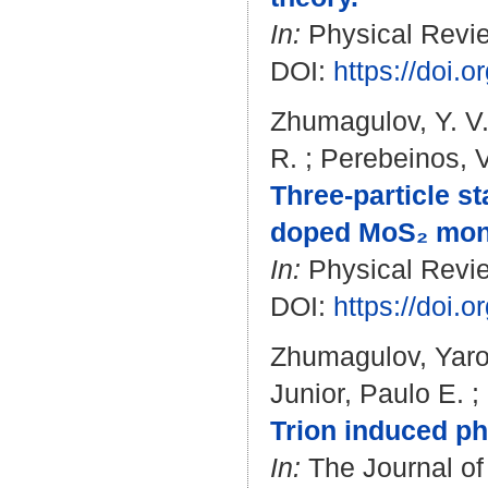
In:
Physical Revie
DOI:
https://doi
Zhumagulov, Y. V
R.
;
Perebeinos, V
Three-particle st
doped MoS₂ mon
In:
Physical Revie
DOI:
https://doi
Zhumagulov, Yaro
Junior, Paulo E.
;
Trion induced p
In:
The Journal of