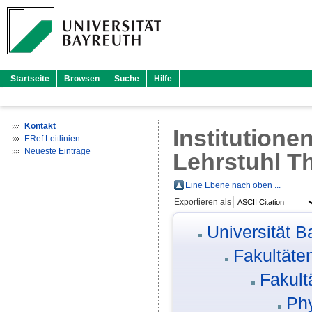
Startseite
Browsen
Suche
Hilfe
Kontakt
Institutione
ERef Leitlinien
Neueste Einträge
Lehrstuhl Th
Eine Ebene nach oben ...
Exportieren als
Universität B
Fakultäte
Fakult
Phy