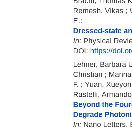
Bracht, Thomas K
Remesh, Vikas
;
E.
:
Dressed-state an
In:
Physical Revie
DOI:
https://doi
Lehner, Barbara 
Christian
;
Manna
F.
;
Yuan, Xueyon
Rastelli, Armando
Beyond the Four
Degrade Photoni
In:
Nano Letters. B