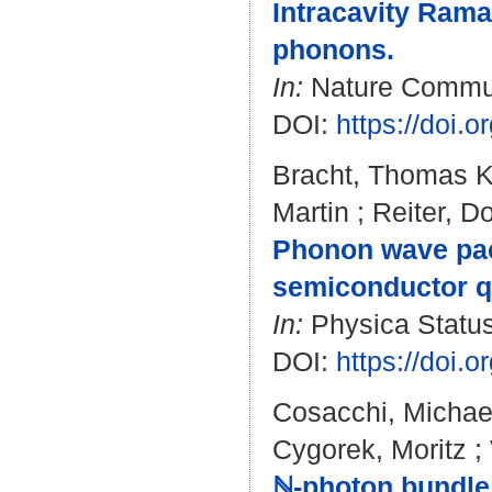
Intracavity Rama
phonons.
In:
Nature Communi
DOI:
https://doi.
Bracht, Thomas K
Martin
;
Reiter, Do
Phonon wave pack
semiconductor q
In:
Physica Status 
DOI:
https://doi.
Cosacchi, Michae
Cygorek, Moritz
;
ℕ-photon bundle s