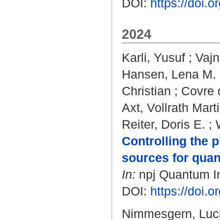
DOI:
https://doi.
2024
Karli, Yusuf
;
Vajn
Hansen, Lena M.
Christian
;
Covre 
Axt, Vollrath Mart
Reiter, Doris E.
;
Controlling the 
sources for qua
In:
npj Quantum Inf
DOI:
https://doi.
Nimmesgern, Luc