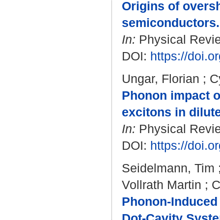
Origins of overs
semiconductors.
In:
Physical Revie
DOI:
https://doi
Ungar, Florian
;
C
Phonon impact on
excitons in dilu
In:
Physical Review
DOI:
https://doi
Seidelmann, Tim
Vollrath Martin
;
C
Phonon-Induced
Dot-Cavity Syst