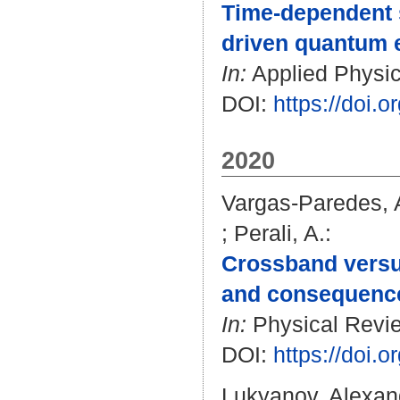
Time-dependent s
driven quantum e
In:
Applied Physics
DOI:
https://doi.
2020
Vargas-Paredes, A
;
Perali, A.
:
Crossband versus
and consequences
In:
Physical Revie
DOI:
https://doi
Lukyanov, Alexan