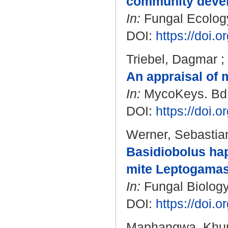
community develo
In:
Fungal Ecology.
DOI:
https://doi.
Triebel, Dagmar
;
An appraisal of 
In:
MycoKeys. Bd. 
DOI:
https://doi.
Werner, Sebastia
Basidiobolus hap
mite Leptogama
In:
Fungal Biology.
DOI:
https://doi.
Maphangwa, Khu