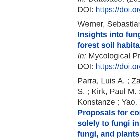
DOI:
https://doi.
Werner, Sebastia
Insights into fu
forest soil habita
In:
Mycological Pro
DOI:
https://doi.
Parra, Luis A.
;
Za
S.
;
Kirk, Paul M.
Konstanze
;
Yao, 
Proposals for co
solely to fungi i
fungi, and plants