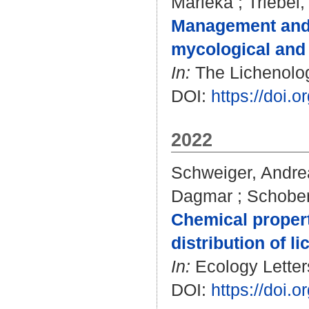
Marieka
;
Triebel
Management and p
mycological and 
In:
The Lichenologi
DOI:
https://doi
2022
Schweiger, Andre
Dagmar
;
Schober
Chemical propert
distribution of li
In:
Ecology Letters
DOI:
https://doi.