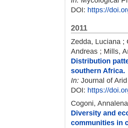
In:
Mycological Pro
DOI:
https://doi.
2011
Zedda, Luciana
;
Andreas
;
Mills, 
Distribution patt
southern Africa.
In:
Journal of Arid
DOI:
https://doi.
Cogoni, Annalena
Diversity and ec
communities in co