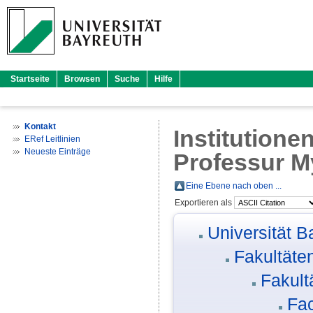
Startseite
Browsen
Suche
Hilfe
Kontakt
Institutione
ERef Leitlinien
Neueste Einträge
Professur M
Eine Ebene nach oben ...
Exportieren als
Universität B
Fakultäte
Fakult
Fac