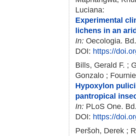
Luciana
:
Experimental cli
lichens in an ar
In:
Oecologia. Bd. 
DOI:
https://doi.
Bills, Gerald F.
;
G
Gonzalo
;
Fournie
Hypoxylon pulici
pantropical inse
In:
PLoS One. Bd. 
DOI:
https://doi.
Peršoh, Derek
;
R