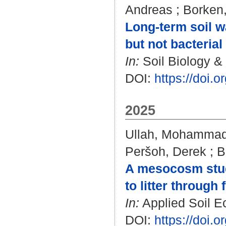
Andreas
;
Borken
Long-term soil w
but not bacteria
In:
Soil Biology & 
DOI:
https://doi.
2025
Ullah, Mohamma
Peršoh, Derek
;
B
A mesocosm stu
to litter through
In:
Applied Soil Ec
DOI:
https://doi.