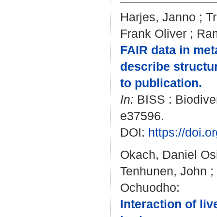
Harjes, Janno
;
T
Frank Oliver
;
Ram
FAIR data in me
describe structu
to publication.
In:
BISS : Biodiver
e37596.
DOI:
https://doi.
Okach, Daniel Os
Tenhunen, John
;
Ochuodho
:
Interaction of l