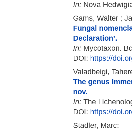
In:
Nova Hedwigia. 
Gams, Walter
;
Ja
Fungal nomenclat
Declaration’.
In:
Mycotaxon. Bd.
DOI:
https://doi.
Valadbeigi, Taher
The genus Immersa
nov.
In:
The Lichenologi
DOI:
https://doi
Stadler, Marc
: