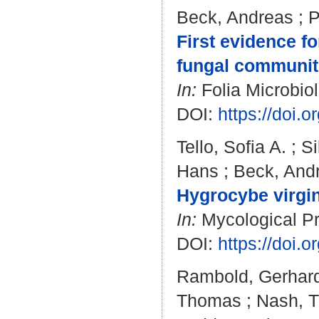
Beck, Andreas
;
P
First evidence fo
fungal communit
In:
Folia Microbiol
DOI:
https://doi.
Tello, Sofia A.
;
Si
Hans
;
Beck, And
Hygrocybe virgin
In:
Mycological Pro
DOI:
https://doi.
Rambold, Gerhar
Thomas
;
Nash, T