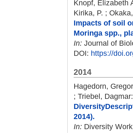
Knopf, Elizabeth 
Kirika, P.
;
Okaka,
Impacts of soil 
Moringa spp., pl
In:
Journal of Biol
DOI:
https://doi.
2014
Hagedorn, Grego
;
Triebel, Dagmar
:
DiversityDescrip
2014).
In:
Diversity Workb