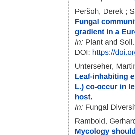
Peršoh, Derek
;
S
Fungal community
gradient in a Eu
In:
Plant and Soil.
DOI:
https://doi.
Unterseher, Marti
Leaf-inhabiting 
L.) co-occur in l
host.
In:
Fungal Diversit
Rambold, Gerhar
Mycology should 