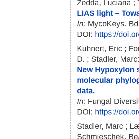
Zedda, Luciana
;
LIAS light – Tow
In:
MycoKeys. Bd. 
DOI:
https://doi.
Kuhnert, Eric
;
Fo
D.
;
Stadler, Marc
New Hypoxylon s
molecular phylo
data.
In:
Fungal Diversit
DOI:
https://doi.
Stadler, Marc
;
Læ
Schmieschek, Be