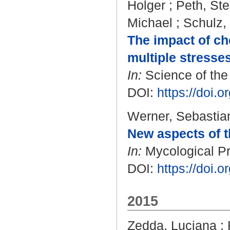
Holger
;
Peth, St
Michael
;
Schulz,
The impact of che
multiple stresse
In:
Science of the 
DOI:
https://doi.
Werner, Sebastia
New aspects of th
In:
Mycological Pro
DOI:
https://doi.
2015
Zedda, Luciana
;