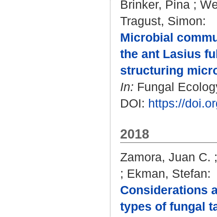
Brinker, Pina
;
We
Tragust, Simon
:
Microbial commun
the ant Lasius fu
structuring micr
In:
Fungal Ecology.
DOI:
https://doi.
2018
Zamora, Juan C.
;
Ekman, Stefan
:
Considerations 
types of fungal t