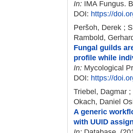
In:
IMA Fungus. Bd
DOI:
https://doi.
Peršoh, Derek
;
S
Rambold, Gerhar
Fungal guilds are
profile while in
In:
Mycological Pro
DOI:
https://doi.
Triebel, Dagmar
;
Okach, Daniel Os
A generic workfl
with UUID assig
In:
Database. (201