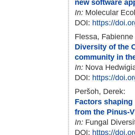
new software app
In:
Molecular Ecol
DOI:
https://doi.
Flessa, Fabienne
Diversity of the
community in th
In:
Nova Hedwigia. 
DOI:
https://doi.
Peršoh, Derek
:
Factors shaping
from the Pinus-
In:
Fungal Diversit
DOI:
https://doi.