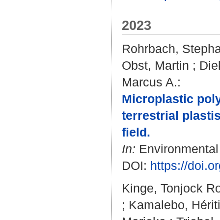
2023
Rohrbach, Steph
Obst, Martin
;
Die
Marcus A.
:
Microplastic pol
terrestrial plas
field.
In:
Environmental M
DOI:
https://doi.
Kinge, Tonjock R
;
Kamalebo, Hérit