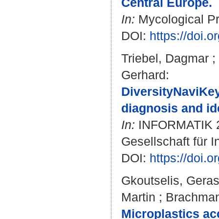
Central Europe.
In:
Mycological Pro
DOI:
https://doi.
Triebel, Dagmar
;
Gerhard
:
DiversityNaviKey
diagnosis and ide
In:
INFORMATIK 202
Gesellschaft für I
DOI:
https://doi.
Gkoutselis, Gera
Martin
;
Brachman
Microplastics ac